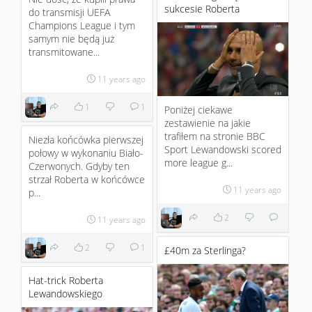
sukcesie Roberta
do transmisji UEFA
Champions League i tym
samym nie będą już
transmitowane...
11 years ago
1
1
Poniżej ciekawe
zestawienie na jakie
trafiłem na stronie BBC
Niezła końcówka pierwszej
Sport Lewandowski scored
połowy w wykonaniu Biało-
more league g...
Czerwonych. Gdyby ten
strzał Roberta w końcówce
11 years ago
p...
2
11 years ago
2
1
£40m za Sterlinga?
Hat-trick Roberta
Lewandowskiego