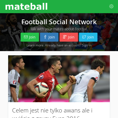
Football Social Network
Talk with your mates about football.
Join
Join
Join
Join
Learn more
. Already have an account?
Sign in
Celem jest nie tylko awans ale i