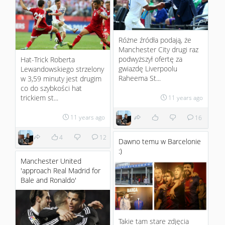
Różne źródła podają, że
Manchester City drugi raz
podwyższył ofertę za
Hat-Trick Roberta
gwiazdę Liverpoolu
Lewandowskiego strzelony
Raheema St...
w 3,59 minuty jest drugim
co do szybkości hat
trickiem st...
11 years ago
11 years ago
16
4
12
Dawno temu w Barcelonie
:)
Manchester United
'approach Real Madrid for
Bale and Ronaldo'
Takie tam stare zdjęcia