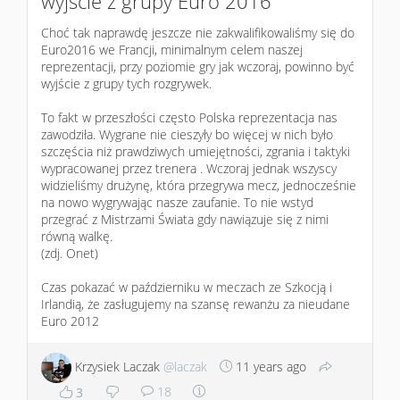
wyjście z grupy Euro 2016
Choć tak naprawdę jeszcze nie zakwalifikowaliśmy się do
Euro2016 we Francji, minimalnym celem naszej
reprezentacji, przy poziomie gry jak wczoraj, powinno być
wyjście z grupy tych rozgrywek.
To fakt w przeszłości często Polska reprezentacja nas
zawodziła. Wygrane nie cieszyły bo więcej w nich było
szczęścia niż prawdziwych umiejętności, zgrania i taktyki
wypracowanej przez trenera . Wczoraj jednak wszyscy
widzieliśmy drużynę, która przegrywa mecz, jednocześnie
na nowo wygrywając nasze zaufanie. To nie wstyd
przegrać z Mistrzami Świata gdy nawiązuje się z nimi
równą walkę.
(zdj. Onet)
Czas pokazać w październiku w meczach ze Szkocją i
Irlandią, że zasługujemy na szansę rewanżu za nieudane
Euro 2012
Krzysiek Laczak
@laczak
11 years ago
18
3