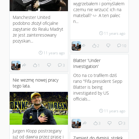
wygrzebałem i pomyślałem
czemu nie wrzucić ich na
mateball?
A ten palec
:)
Manchester United
n...
podobno złożył oficjalne
zapytanie do Realu Madryt
11 years ago
że jest zainteresowany
pozyskan...
2
10
11 years ago
Blatter 'Under
1
3
Investigation'
Oto na co trafiłem dziś
Nie wezmę nowej pracy
rano "Fifa president Sepp
tego lata.
Blatter is being
investigated by US
officials...
11 years ago
3
3
Jurgen Klopp postrzegany
już od dawna przez prasę i
Zamiast do dymisji, stołek