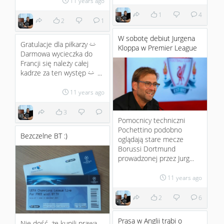
11 years ago
1
4
2
1
W sobotę debiut Jurgena
Gratulacje dla piłkarzy
:)
Kloppa w Premier League
Darmowa wycieczka do
Francji się należy całej
kadrze za ten występ
...
:)
11 years ago
3
Pomocnicy techniczni
Pochettino podobno
Bezczelne BT :)
oglądają stare mecze
Borussi Dortmund
prowadzonej przez Jurg...
11 years ago
2
6
Prasa w Anglii trąbi o
Nie dość, że kupili prawa