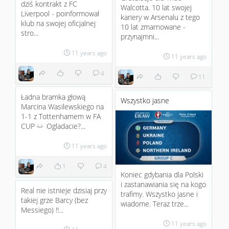
dziś kontrakt z FC
Walcotta. 10 lat swojej
Liverpool - poinformował
kariery w Arsenalu z tego
klub na swojej oficjalnej
10 lat zmarnowane -
stro...
przynajmni...
11 years ago
11 years ago
4
11
Ładna bramka głową
Wszystko jasne
Marcina Wasilewskiego na
1-1 z Tottenhamem w FA
CUP
Ogladacie?...
:)
11 years ago
1
4
Koniec gdybania dla Polski
i zastanawiania się na kogo
Real nie istnieje dzisiaj przy
trafimy. Wszystko jasne i
takiej grze Barcy (bez
wiadome. Teraz trze...
Messiego) !!...
11 years ago