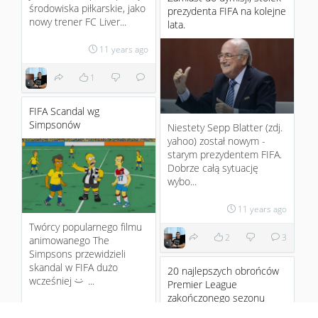
środowiska piłkarskie, jako
prezydenta FIFA na kolejne
nowy trener FC Liver...
lata.
11 years ago
1
FIFA Scandal wg
Simpsonów
Niestety Sepp Blatter (zdj.
yahoo) został nowym -
starym prezydentem FIFA.
Dobrze całą sytuację
wybo...
11 years ago
Twórcy popularnego filmu
2
3
animowanego The
Simpsons przewidzieli
skandal w FIFA dużo
20 najlepszych obrońców
wcześniej
...
Premier League
:)
zakończonego sezonu
11 years ago