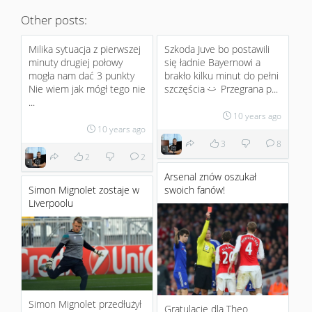
Other posts:
Milika sytuacja z pierwszej
Szkoda Juve bo postawili
minuty drugiej połowy
się ładnie Bayernowi a
mogła nam dać 3 punkty
brakło kilku minut do pełni
Nie wiem jak mógł tego nie
szczęścia
Przegrana p...
:)
...
10 years ago
10 years ago
3
8
2
2
Arsenal znów oszukał
Simon Mignolet zostaje w
swoich fanów!
Liverpoolu
Simon Mignolet przedłużył
Gratulacje dla Theo