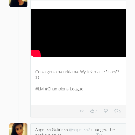
Co za genialna reklama. Wy też macie "ciary"?
:D
#LM
#Champions
League
7
5
Angelika Golińska
@angelika7
changed the
12 years ago