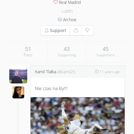
Real Madrid
Lublin
Archive
Support
51
43
45
Posts
Supporting
Supporters
Kamil Tlałka
@kamil25
11 years ago
Nie czas na łzy!!!