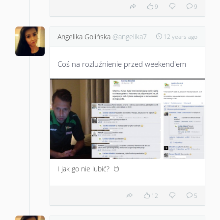
9
9
Angelika Golińska
@angelika7
12 years ago
Coś na rozluźnienie przed weekend'em
I jak go nie lubić?
:D
12
5