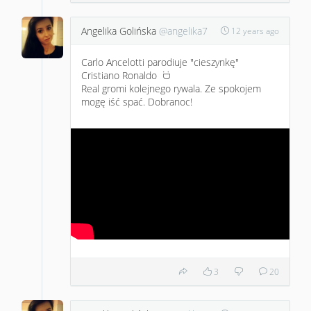
Angelika Golińska
@angelika7
12 years ago
Carlo Ancelotti parodiuje "cieszynkę"
Cristiano Ronaldo
:D
Real gromi kolejnego rywala. Ze spokojem
mogę iść spać. Dobranoc!
3
20