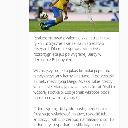
Real zremisował z Valencią 2-2 i stracił i tak
tylko iluzoryczne szanse na mistrzostwo
Hiszpanii. Dla mnie sprawa tytułu była
rozstrzygnięta już po wygranej Barcy w
derbach z Espanyolem.
Wczorajszy mecz to jakaś kumulacja pecha,
niewykorzystany karny Cristiano, 3 poprzeczki,
słupek, mecz życia Diego Alvesa. Takie rzeczy
w piłce się zdarzają raz za czas i akurat Real to
wczoraj spotkało. Los jednak wkrótce odda
nam to co wczoraj zabrał.
Odnosząc się do tytułu posta, trzeba całą
frustrację wyładować na Juve, rozwalić ich,
zniszczyć, zabić, przerobić na makaron, itd. To
jedno z tych spotkań z cyklu My albo oni,