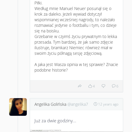
Piłki.
Według mnie Manuel Neuer posunął się o
krok za daleko. Jeżeli wywiad dotyczył
wspomnianej wcześniej nagrody, to należało
rozmawiać jedynie o footballu i tym, co dzieje
się na boisku.
Grzebanie w czyimś życiu prywatnym to lekka
przesada. Tym bardziej, że jak samo zdjęcie
ilustruje, bramkarz Niemiec również miał w
swoim życiu półnagą sesję zdjęciową.
A jaka jest Wasza opinia w tej sprawie? Znacie
podobne historie?
4
6
Angelika Golińska
@angelika7
12 years ago
Już za dwie godziny...