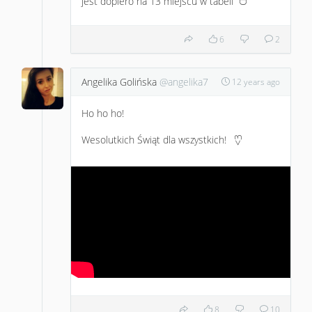
jest dopiero na 13 miejscu w tabeli
:D
6
2
Angelika Golińska
@angelika7
12 years ago
Ho ho ho!
Wesolutkich Świąt dla wszystkich!
<3
8
10