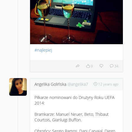
#najlepiej
9
34
Angelika Golińska
@angelika7
12 years ago
Piłkarze nominowani do Drużyny Roku UEFA
2014:
Bramkarze: Manuel Neuer, Beto, Thibaut
Courtois, Gianluigi Buffon.
Obrońcy: Sergio Ramos, Dani Carvajal, Diego