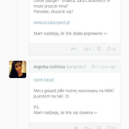
ciebie pasuje?" Shakira, Sara Carbonero? A
może jeszcze inna?
Panowie, skusicie się?
www.zczuba.sport.pl
Mam nadzieję, że link działa poprawnie
:)
1
3
14
Angelika Golińska
@angelika7
11 years ago
sport.tvp.pl
Mecz gwiazd piłki nożnej wzorowany na NBA?
Ja jestem na tak!
:D
P.S.
Mam nadzieję, że link się otwiera
:)
4
10