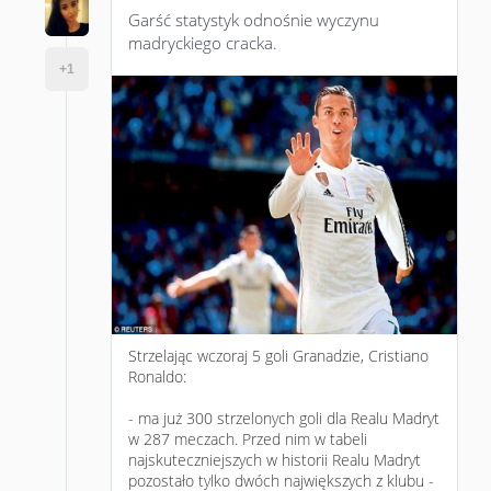
Garść statystyk odnośnie wyczynu
madryckiego cracka.
Strzelając wczoraj 5 goli Granadzie, Cristiano
Ronaldo:
- ma już 300 strzelonych goli dla Realu Madryt
w 287 meczach. Przed nim w tabeli
najskuteczniejszych w historii Realu Madryt
pozostało tylko dwóch największych z klubu -