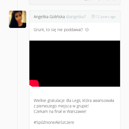
Angelika Golińska
@angelika7
12 years ago
Grunt, to się nie poddawać!
:D
Wielkie gratulacje dla Legii, która awansowała
z pierwszego miejsca w grupie!
Czekam na finał w Warszawie!
#SpóźnioneAleSzczere