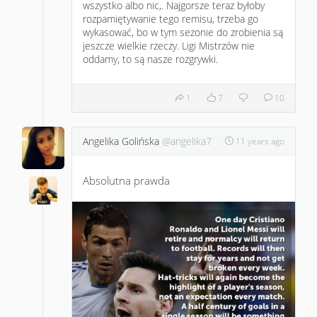
wszystko albo nic,. Najgorsze teraz byłoby
rozpamiętywanie tego remisu, trzeba go
wykasować, bo w tym sezonie do zrobienia są
jeszcze wielkie rzeczy. Ligi Mistrzów nie
oddamy, to są nasze rozgrywki.
1
7
10
Angelika Golińska
@angelika7
11 years ago
Absolutna prawda