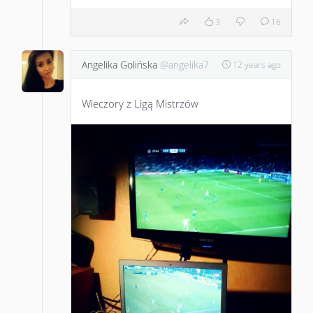
3
16
Angelika Golińska
@angelika7
12 years ago
Wieczory z Ligą Mistrzów