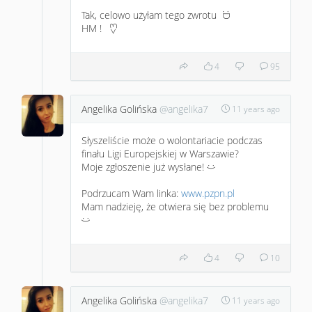
Tak, celowo użyłam tego zwrotu
:D
HM !
<3
4
95
Angelika Golińska
@angelika7
11 years ago
Słyszeliście może o wolontariacie podczas
finału Ligi Europejskiej w Warszawie?
Moje zgłoszenie już wysłane!
:)
Podrzucam Wam linka:
www.pzpn.pl
Mam nadzieję, że otwiera się bez problemu
:)
4
10
Angelika Golińska
@angelika7
11 years ago