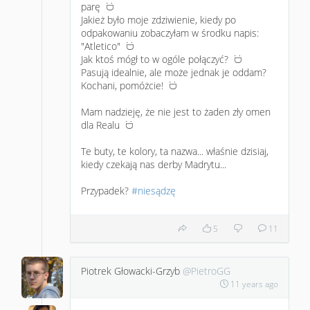
parę
:D
Jakież było moje zdziwienie, kiedy po
odpakowaniu zobaczyłam w środku napis:
"Atletico"
:D
Jak ktoś mógł to w ogóle połączyć?
:D
Pasują idealnie, ale może jednak je oddam?
Kochani, pomóżcie!
:D
Mam nadzieję, że nie jest to żaden zły omen
dla Realu
:D
Te buty, te kolory, ta nazwa... właśnie dzisiaj,
kiedy czekają nas derby Madrytu...
Przypadek?
#niesądzę
5
11
Piotrek Głowacki-Grzyb
@PietroGG
11 years ago