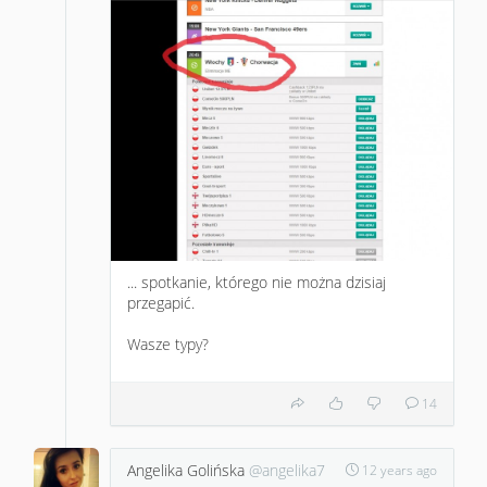
... spotkanie, którego nie można dzisiaj
przegapić.
Wasze typy?
14
Angelika Golińska
@angelika7
12 years ago