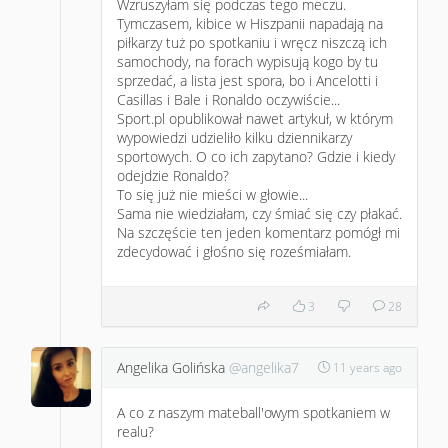
Wzruszyłam się podczas tego meczu.
Tymczasem, kibice w Hiszpanii napadają na
piłkarzy tuż po spotkaniu i wręcz niszczą ich
samochody, na forach wypisują kogo by tu
sprzedać, a lista jest spora, bo i Ancelotti i
Casillas i Bale i Ronaldo oczywiście...
Sport.pl opublikował nawet artykuł, w którym
wypowiedzi udzieliło kilku dziennikarzy
sportowych. O co ich zapytano? Gdzie i kiedy
odejdzie Ronaldo?
To się już nie mieści w głowie...
Sama nie wiedziałam, czy śmiać się czy płakać.
Na szczęście ten jeden komentarz pomógł mi
zdecydować i głośno się roześmiałam.
3
28
Angelika Golińska
@angelika7
11 years ago
A co z naszym mateball'owym spotkaniem w
realu?