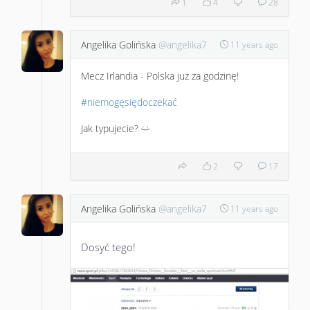
1
4
28
Angelika Golińska
@angelika7
11 years ago
Mecz Irlandia - Polska już za godzinę!
#niemogęsiędoczekać
Jak typujecie?
:)
2
17
Angelika Golińska
@angelika7
11 years ago
Dosyć tego!