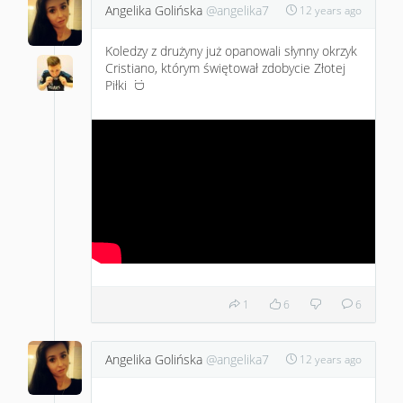
Angelika Golińska
@angelika7
12 years ago
Koledzy z drużyny już opanowali słynny okrzyk
Cristiano, którym świętował zdobycie Złotej
Piłki
:D
1
6
6
Angelika Golińska
@angelika7
12 years ago