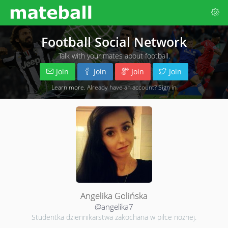
Football Social Network
Talk with your mates about football.
Join
Join
Join
Join
Learn more
. Already have an account?
Sign in
Angelika Golińska
@angelika7
Studentka dziennikarstwa zakochana w piłce nożnej.