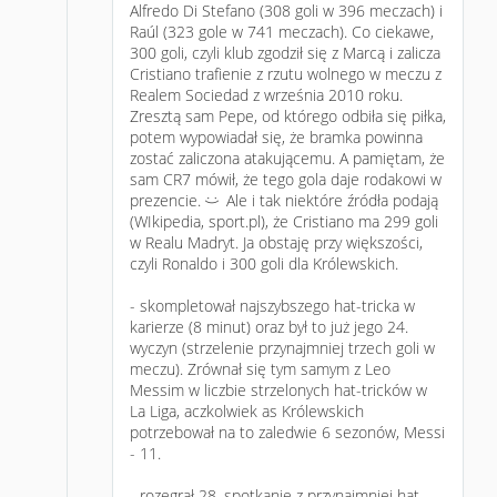
Alfredo Di Stefano (308 goli w 396 meczach) i
Raúl (323 gole w 741 meczach). Co ciekawe,
300 goli, czyli klub zgodził się z Marcą i zalicza
Cristiano trafienie z rzutu wolnego w meczu z
Realem Sociedad z września 2010 roku.
Zresztą sam Pepe, od którego odbiła się piłka,
potem wypowiadał się, że bramka powinna
zostać zaliczona atakującemu. A pamiętam, że
sam CR7 mówił, że tego gola daje rodakowi w
prezencie.
Ale i tak niektóre źródła podają
:)
(WIkipedia, sport.pl), że Cristiano ma 299 goli
w Realu Madryt. Ja obstaję przy większości,
czyli Ronaldo i 300 goli dla Królewskich.
- skompletował najszybszego hat-tricka w
karierze (8 minut) oraz był to już jego 24.
wyczyn (strzelenie przynajmniej trzech goli w
meczu). Zrównał się tym samym z Leo
Messim w liczbie strzelonych hat-tricków w
La Liga, aczkolwiek as Królewskich
potrzebował na to zaledwie 6 sezonów, Messi
- 11.
- rozegrał 28. spotkanie z przynajmniej hat-