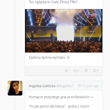
Też oglądacie Galę Złotej Piłki?
Zasłona dymna wymiata
:D
5
5
Angelika Golińska
@angelika7
12 years ago
Poznajcie przyszłego gracza Królewskich
:)
"To jak porno dla kibica" - Jedna z moich