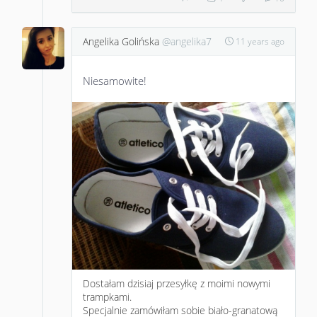
Angelika Golińska
@angelika7
11 years ago
Niesamowite!
Dostałam dzisiaj przesyłkę z moimi nowymi
trampkami.
Specjalnie zamówiłam sobie biało-granatową