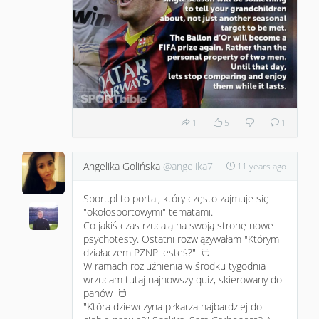
1
5
1
Angelika Golińska
@angelika7
11 years ago
Sport.pl to portal, który często zajmuje się
"okołosportowymi" tematami.
Co jakiś czas rzucają na swoją stronę nowe
psychotesty. Ostatni rozwiązywałam "Którym
działaczem PZNP jesteś?"
:D
W ramach rozluźnienia w środku tygodnia
wrzucam tutaj najnowszy quiz, skierowany do
panów
:D
"Która dziewczyna piłkarza najbardziej do