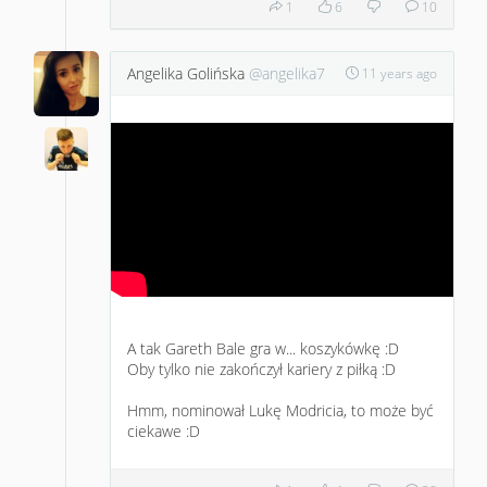
1
6
10
Angelika Golińska
@angelika7
11 years ago
A tak Gareth Bale gra w... koszykówkę :D
Oby tylko nie zakończył kariery z piłką :D
Hmm, nominował Lukę Modricia, to może być
ciekawe :D