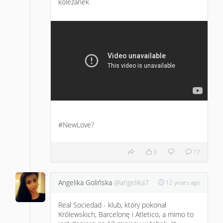
koleżanek
#NewLove
?
3
17
Angelika Golińska
@angelika7
12 years ago
Real Sociedad - klub, który pokonał
Królewskich, Barcelonę i Atletico, a mimo to