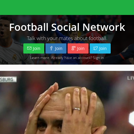
Football Social Network
Talk with your mates about football.
Join
Join
Join
Join
Learn more
. Already have an account?
Sign in