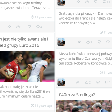
11
awiania się na kogo trafimy.
ko jasne i wiadome. Teraz trze...
Gratulacje dla piłkarzy
Darmow
:)
11 years ago
wycieczka do Francji się należy cał
kadrze za ten występ
...
:)
1
4
11 ye
 jest nie tylko awans ale i
3
ie z grupy Euro 2016
Niezła końcówka pierwszej połowy
wykonaniu Biało-Czerwonych. Gdy
ten strzał Roberta w końcówce p...
11 ye
2
1
ak naprawdę jeszcze nie
ifikowaliśmy się do Euro2016 we
£40m za Sterlinga?
i, minimalnym celem naszej...
11 years ago