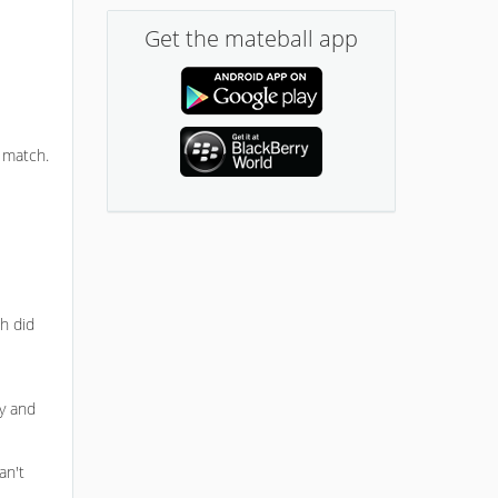
Get the mateball app
 match.
ch did
ny and
an't