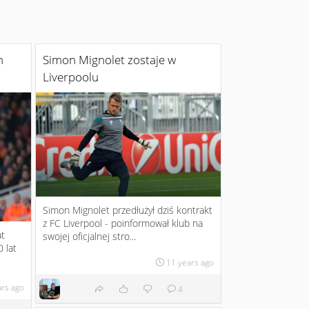
h
Simon Mignolet zostaje w
Liverpoolu
Simon Mignolet przedłużył dziś kontrakt
z FC Liverpool - poinformował klub na
at
swojej oficjalnej stro...
 lat
11 years ago
ars ago
4