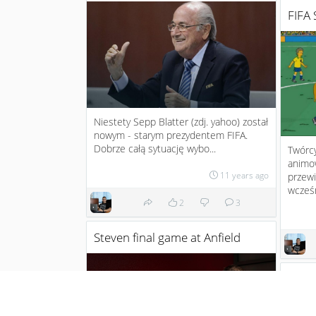
FIFA
Niestety Sepp Blatter (zdj. yahoo) został
nowym - starym prezydentem FIFA.
Dobrze całą sytuację wybo...
Twórcy
animo
11 years ago
przewi
wcześ
2
3
Steven final game at Anfield
Pier