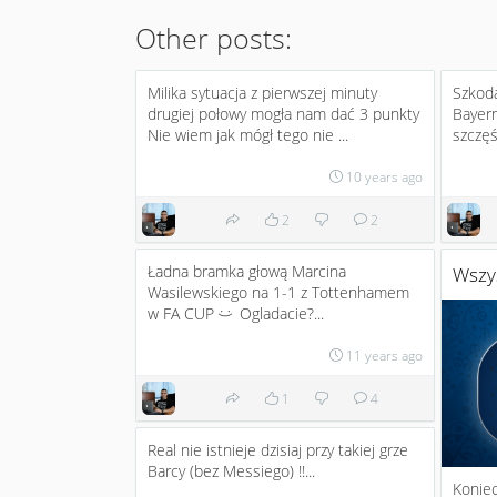
Other posts:
Milika sytuacja z pierwszej minuty
Szkoda
drugiej połowy mogła nam dać 3 punkty
Bayern
Nie wiem jak mógł tego nie ...
szczę
10 years ago
2
2
Ładna bramka głową Marcina
Wszy
Wasilewskiego na 1-1 z Tottenhamem
w FA CUP
Ogladacie?...
:)
11 years ago
1
4
Real nie istnieje dzisiaj przy takiej grze
Barcy (bez Messiego) !!...
Koniec