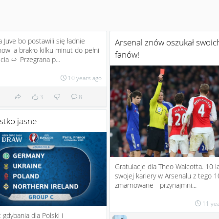
 Juve bo postawili się ładnie
Arsenal znów oszukał swoic
owi a brakło kilku minut do pełni
fanów!
ścia
Przegrana p...
:)
10 years ago
3
8
stko jasne
Gratulacje dla Theo Walcotta. 10 l
swojej kariery w Arsenalu z tego 10
zmarnowane - przynajmni...
11 ye
 gdybania dla Polski i