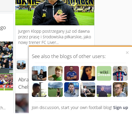
ego
Jurgen Klopp postrzegany już od dawna
przez prasę i środowiska piłkarskie, jako
nowy trener FC Liver...
×
11 years ago
See also the blogs of other users:
1
Abramovich wanted me as
Chelsea boss
Join discussion, start your own football blog!
Sign up
h...
ars ago