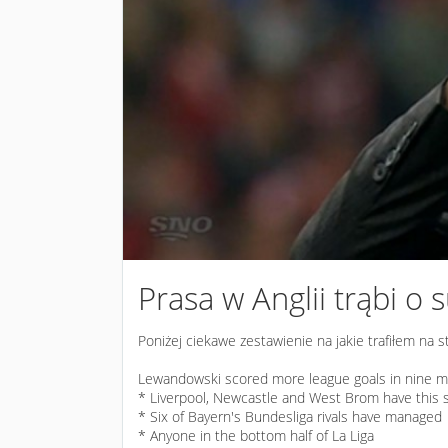
Prasa w Anglii trąbi o
Poniżej ciekawe zestawienie na jakie trafiłem na 
Lewandowski scored more league goals in nine mi
* Liverpool, Newcastle and West Brom have this
* Six of Bayern's Bundesliga rivals have managed
* Anyone in the bottom half of La Liga