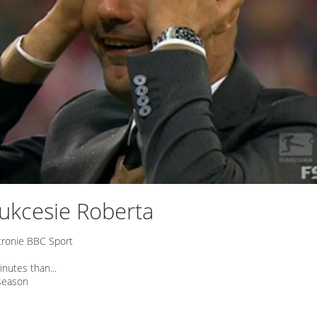
 sukcesie Roberta
stronie BBC Sport
nutes than...
 season