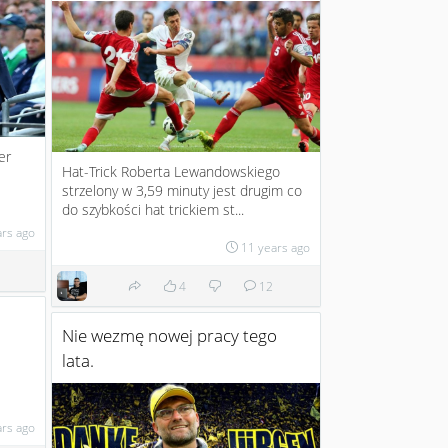
er
Hat-Trick Roberta Lewandowskiego
strzelony w 3,59 minuty jest drugim co
do szybkości hat trickiem st...
ars ago
11 years ago
4
12
Nie wezmę nowej pracy tego
lata.
ars ago