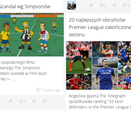
 Scandal wg Simpsonów
3
3
20 najlepszych obrońców
Premier League zakończon
sezonu
 popularnego filmu
wanego The Simpsons
dzieli skandal w FIFA dużo
niej
...
:)
11 years ago
Angielska gazeta The Telegraph
opublikowała ranking "20 best
3
1
defenders in the Premier League t
wszy Ronaldo
11 ye
4