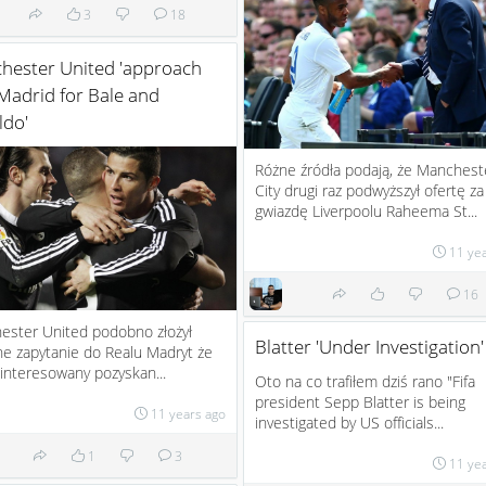
3
18
hester United 'approach
Madrid for Bale and
ldo'
Różne źródła podają, że Manchest
City drugi raz podwyższył ofertę za
gwiazdę Liverpoolu Raheema St...
11 ye
16
ester United podobno złożył
Blatter 'Under Investigation'
lne zapytanie do Realu Madryt że
ainteresowany pozyskan...
Oto na co trafiłem dziś rano "Fifa
president Sepp Blatter is being
11 years ago
investigated by US officials...
1
3
11 ye