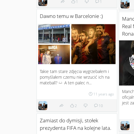
1
1
Dawno temu w Barcelonie :)
Manc
Real 
Rona
Takie tam stare zdjęcia wygrzebałem i
pomyślałem czemu nie wrzucić ich na
mateball?
A ten palec n...
:)
Manch
11 years ago
oficja
jest z
2
10
Zamiast do dymisji, stołek
prezydenta FIFA na kolejne lata.