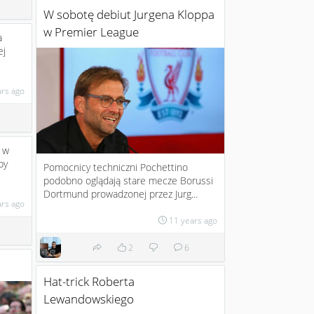
W sobotę debiut Jurgena Kloppa
w Premier League
a
ej
ars ago
 w
by
Pomocnicy techniczni Pochettino
podobno oglądają stare mecze Borussi
Dortmund prowadzonej przez Jurg...
ars ago
11 years ago
2
6
Hat-trick Roberta
Lewandowskiego