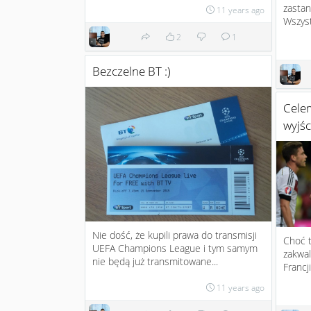
zastan
11 years ago
Wszyst
2
1
Bezczelne BT :)
Celem
wyjśc
Nie dość, że kupili prawa do transmisji
Choć t
UEFA Champions League i tym samym
zakwal
nie będą już transmitowane...
Francj
11 years ago