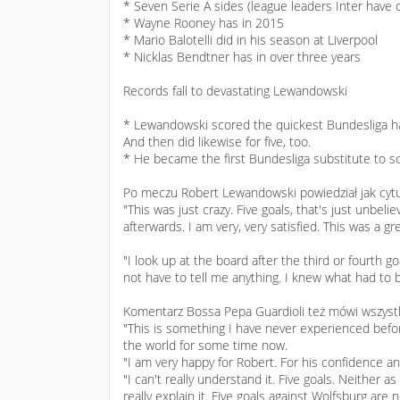
* Seven Serie A sides (league leaders Inter have 
* Wayne Rooney has in 2015
* Mario Balotelli did in his season at Liverpool
* Nicklas Bendtner has in over three years
Records fall to devastating Lewandowski
* Lewandowski scored the quickest Bundesliga hat
And then did likewise for five, too.
* He became the first Bundesliga substitute to sc
Po meczu Robert Lewandowski powiedział jak cytu
"This was just crazy. Five goals, that's just unbe
afterwards. I am very, very satisfied. This was a g
"I look up at the board after the third or fourth g
not have to tell me anything. I knew what had to 
Komentarz Bossa Pepa Guardioli też mówi wszyst
"This is something I have never experienced befor
the world for some time now.
"I am very happy for Robert. For his confidence a
"I can't really understand it. Five goals. Neither a
really explain it. Five goals against Wolfsburg are 