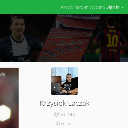
Already have an account?
Sign in
Krzysiek Laczak
@laczak
Archive