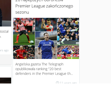
Premier League zakończonego
sezonu
został
.
ars ago
Angielska gazeta The Telegraph
opublikowała ranking "20 best
defenders in the Premier League th...
11 years ago
4
Juventus vs Real Madrid