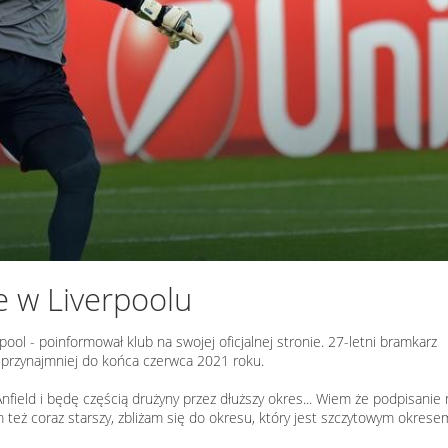
e w Liverpoolu
pool - poinformował klub na swojej oficjalnej stronie. 27-letni bramkarz
s przynajmniej do końca czerwca 2021 roku.
Anfield i będę częścią drużyny przez dłuższy okres... Wiem że podpisani
 też coraz starszy, zbliżam się do okresu, który jest szczytowym okrese