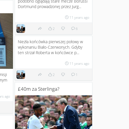
podobno oglądają stare mecze Borussi
Dortmund prowadzonej przez Jurg...
11 years ago
2
6
Niezła końcówka pierwszej połowy w
wykonaniu Biało-Czerwonych. Gdyby
ten strzał Roberta w końcówce p...
11 years ago
isji
2
1
amym
£40m za Sterlinga?
ars ago