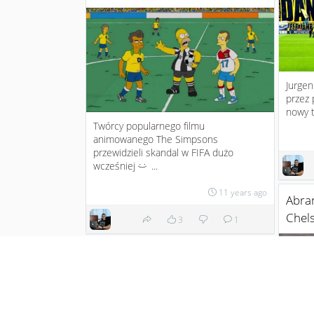
Jurgen
przez 
nowy t
Twórcy popularnego filmu
animowanego The Simpsons
przewidzieli skandal w FIFA dużo
wcześniej
...
:)
11 years ago
Abra
Chel
3
1
Pierwszy Ronaldo