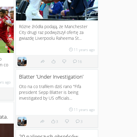
Różne źródła podają, że Manchester
City drugi raz podwyższył ofertę za
gwiazdę Liverpoolu Raheema St...
11 years ago
o
16
im co
Blatter 'Under Investigation'
ars ago
Oto na co trafiłem dziś rano "Fifa
president Sepp Blatter is being
investigated by US officials...
11 years ago
ata.
3
3
20 najlepszych obrońców