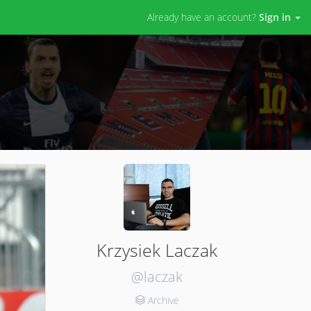
Already have an account?
Sign in
Krzysiek Laczak
@laczak
Archive