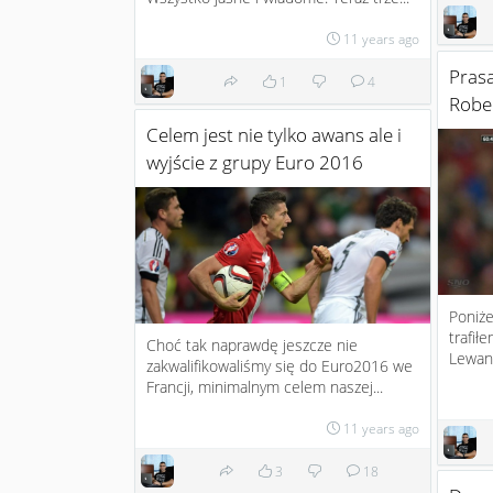
11 years ago
Prasa
1
4
Robe
Celem jest nie tylko awans ale i
wyjście z grupy Euro 2016
Poniże
trafił
Choć tak naprawdę jeszcze nie
Lewand
zakwalifikowaliśmy się do Euro2016 we
Francji, minimalnym celem naszej...
11 years ago
3
18