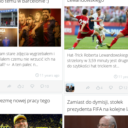
o temu w Barcelonie :)
tam stare zdjęcia wygrzebałem i
Hat-Trick Roberta Lewandowskieg
ałem czemu nie wrzucić ich na
strzelony w 3,59 minuty jest drug
all?
A ten palec n...
do szybkości hat trickiem st...
:)
11 years ago
11 ye
2
10
4
12
wezmę nowej pracy tego
Zamiast do dymisji, stołek
prezydenta FIFA na kolejne l