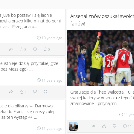
 Juve bo postawili się ładnie
Arsenal znów oszukał swoic
owi a brakło kilku minut do pełni
fanów!
ścia
Przegrana p...
:)
10 years ago
3
8
e istnieje dzisiaj przy takiej grze
(bez Messiego) !!...
11 years ago
Gratulacje dla Theo Walcotta. 10 l
2
1
swojej kariery w Arsenalu z tego 10
zmarnowane - przynajmni...
acje dla piłkarzy
Darmowa
:)
zka do Francji się należy całej
11 ye
e za ten występ
...
:)
11
11 years ago