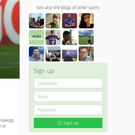
See also the blogs of other users:
Sign up
e nowego
Sign up
m w