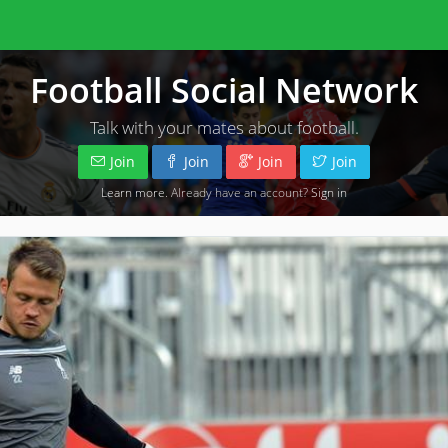
Football Social Network
Talk with your mates about football.
Join
Join
Join
Join
Learn more
. Already have an account?
Sign in