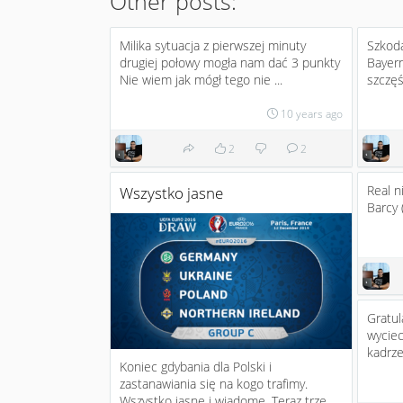
Other posts:
Milika sytuacja z pierwszej minuty
Szkoda
drugiej połowy mogła nam dać 3 punkty
Bayern
Nie wiem jak mógł tego nie ...
szczę
10 years ago
2
2
Real ni
Wszystko jasne
Barcy 
Gratul
wyciec
kadrz
Koniec gdybania dla Polski i
zastanawiania się na kogo trafimy.
Wszystko jasne i wiadome. Teraz trze...