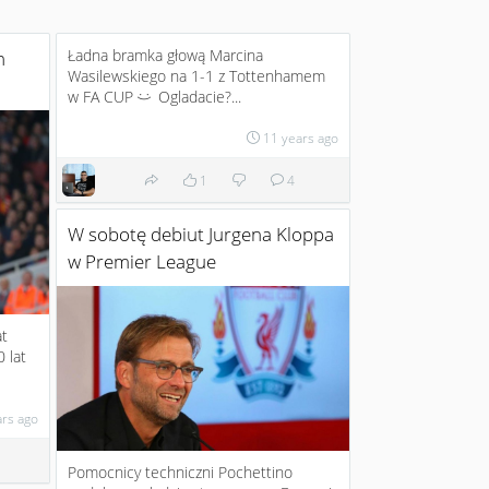
Ładna bramka głową Marcina
h
Wasilewskiego na 1-1 z Tottenhamem
w FA CUP
Ogladacie?...
:)
11 years ago
1
4
W sobotę debiut Jurgena Kloppa
w Premier League
at
 lat
ars ago
Pomocnicy techniczni Pochettino