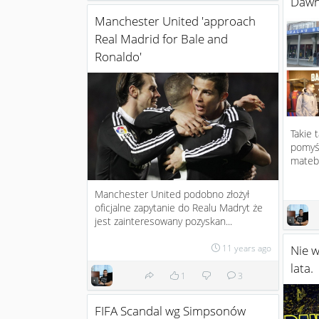
Dawn
Manchester United 'approach
Real Madrid for Bale and
Ronaldo'
Takie 
pomyśl
mateb
Manchester United podobno złożył
oficjalne zapytanie do Realu Madryt że
jest zainteresowany pozyskan...
11 years ago
Nie 
lata.
1
3
FIFA Scandal wg Simpsonów