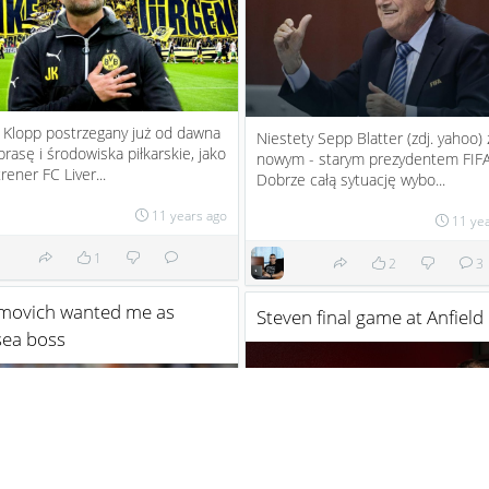
 Klopp postrzegany już od dawna
Niestety Sepp Blatter (zdj. yahoo) 
prasę i środowiska piłkarskie, jako
nowym - starym prezydentem FIFA
rener FC Liver...
Dobrze całą sytuację wybo...
11 years ago
11 ye
1
2
3
movich wanted me as
Steven final game at Anfield
sea boss