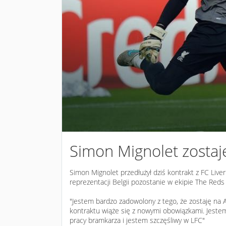
Simon Mignolet zostaj
Simon Mignolet przedłużył dziś kontrakt z FC Liver
reprezentacji Belgii pozostanie w ekipie The Red
"Jestem bardzo zadowolony z tego, że zostaję na 
kontraktu wiąże się z nowymi obowiązkami. Jestem
pracy bramkarza i jestem szczęśliwy w LFC"