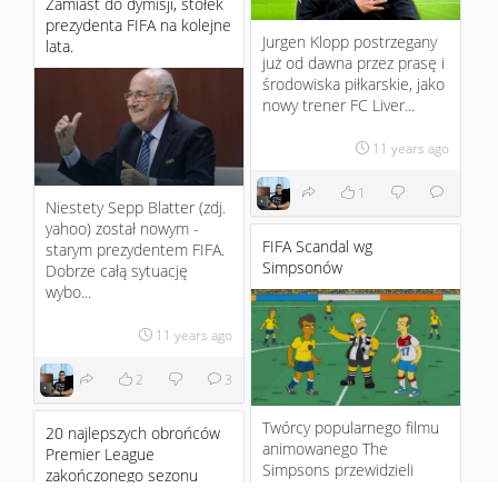
Zamiast do dymisji, stołek
prezydenta FIFA na kolejne
Jurgen Klopp postrzegany
lata.
już od dawna przez prasę i
środowiska piłkarskie, jako
nowy trener FC Liver...
11 years ago
1
Niestety Sepp Blatter (zdj.
yahoo) został nowym -
FIFA Scandal wg
starym prezydentem FIFA.
Simpsonów
Dobrze całą sytuację
wybo...
11 years ago
2
3
Twórcy popularnego filmu
20 najlepszych obrońców
animowanego The
Premier League
Simpsons przewidzieli
zakończonego sezonu
skandal w FIFA dużo