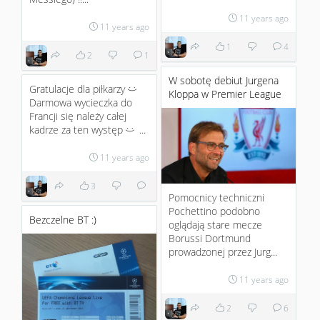
11 years ago
11 years ago
1
4
2
1
W sobotę debiut Jurgena
Gratulacje dla piłkarzy
:)
Kloppa w Premier League
Darmowa wycieczka do
Francji się należy całej
kadrze za ten występ
...
:)
11 years ago
3
Pomocnicy techniczni
Pochettino podobno
Bezczelne BT :)
oglądają stare mecze
Borussi Dortmund
prowadzonej przez Jurg...
11 years ago
2
6