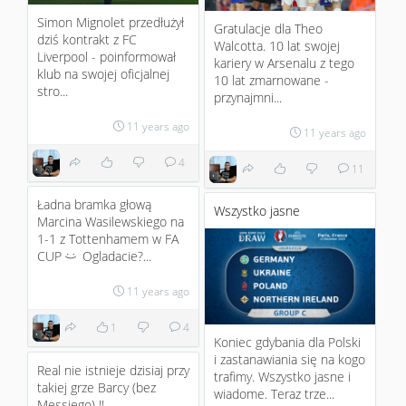
Simon Mignolet przedłużył
Gratulacje dla Theo
dziś kontrakt z FC
Walcotta. 10 lat swojej
Liverpool - poinformował
kariery w Arsenalu z tego
klub na swojej oficjalnej
10 lat zmarnowane -
stro...
przynajmni...
11 years ago
11 years ago
4
11
Ładna bramka głową
Wszystko jasne
Marcina Wasilewskiego na
1-1 z Tottenhamem w FA
CUP
Ogladacie?...
:)
11 years ago
1
4
Koniec gdybania dla Polski
i zastanawiania się na kogo
Real nie istnieje dzisiaj przy
trafimy. Wszystko jasne i
takiej grze Barcy (bez
wiadome. Teraz trze...
Messiego) !!...