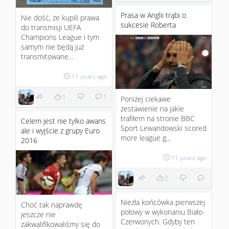
Prasa w Anglii trąbi o
Nie dość, że kupili prawa
sukcesie Roberta
do transmisji UEFA
Champions League i tym
samym nie będą już
transmitowane...
11 years ago
1
1
Poniżej ciekawe
zestawienie na jakie
trafiłem na stronie BBC
Celem jest nie tylko awans
Sport Lewandowski scored
ale i wyjście z grupy Euro
more league g...
2016
11 years ago
2
Niezła końcówka pierwszej
Choć tak naprawdę
połowy w wykonaniu Biało-
jeszcze nie
Czerwonych. Gdyby ten
zakwalifikowaliśmy się do