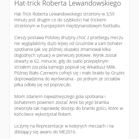
Hat-trick Roberta Lewandowskiego
Hat-Trick Roberta Lewandowskiego strzelony w 3,59
minuty jest drugim co do szybkości hat trickiem
strzelonym w Europejskim międzynarodowym footballu.
Cieszy postawa Polskiej drużyny choć z przebiegu meczu
nie wyglądaliśmy dużo lepiej od Gruzinów a sam bohater
spotkania (jak się później okazało) zmarnował kilka
dogodnych sytuacji w pierwszej połowie. Wynik został
otwarty w 62. minucie, gdy do siatki przepięknym
strzałem zza pola karnego popisał się Arkadiusz Milik.
Później Biało-Czerwoni cofnęli się i mało brakło by Gruzini
doprowadzenia do wyrównania - po jednym ze strzałów
piłka odbiła się od poprzeczki.
Moim zdaniem najważniejszego gola spotkania i
bohaterem powinien zostać Arek bo jego bramka
otworzyła tak naprawdę dostęp do bramki gości, które w
końcówce wykorzystał Robert.
Liczymy na Reprezentacje w kolejnych meczach i na
zbliżający się awans do ME2016.