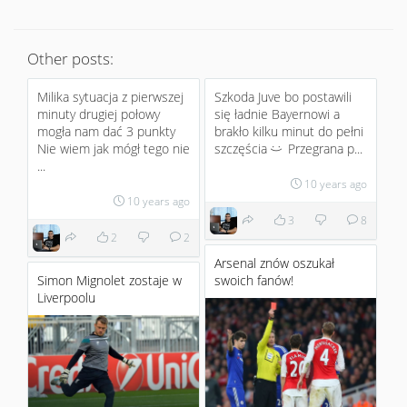
Other posts:
Milika sytuacja z pierwszej
Szkoda Juve bo postawili
minuty drugiej połowy
się ładnie Bayernowi a
mogła nam dać 3 punkty
brakło kilku minut do pełni
Nie wiem jak mógł tego nie
szczęścia
Przegrana p...
:)
...
10 years ago
10 years ago
3
8
2
2
Arsenal znów oszukał
Simon Mignolet zostaje w
swoich fanów!
Liverpoolu