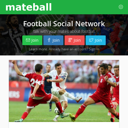
Football Social Network
Talk with your mates about football.
Join
Join
Join
Join
Learn more
. Already have an account?
Sign in