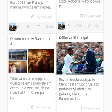
strzał Roberta w końcówce
Euro2016 we Francji,
p...
minimalnym celem naszej...
11 years ago
11 years ago
2
1
3
18
£40m za Sterlinga?
Dawno temu w Barcelonie
:)
Takie tam stare zdjęcia
Różne źródła podają, że
wygrzebałem i pomyślałem
Manchester City drugi raz
czemu nie wrzucić ich na
podwyższył ofertę za
mateball?
A ten palec
gwiazdę Liverpoolu
:)
n...
Raheema St...
11 years ago
11 years ago