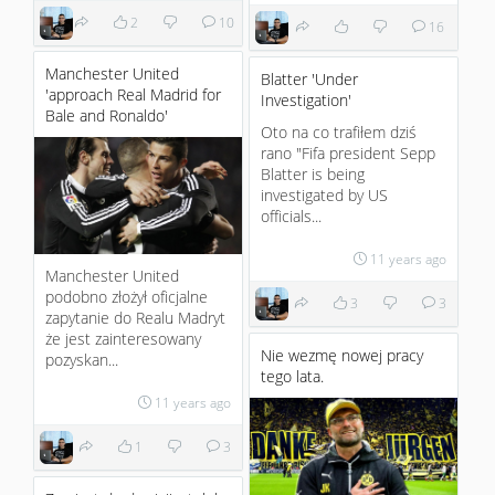
2
10
16
Manchester United
Blatter 'Under
'approach Real Madrid for
Investigation'
Bale and Ronaldo'
Oto na co trafiłem dziś
rano "Fifa president Sepp
Blatter is being
investigated by US
officials...
11 years ago
Manchester United
podobno złożył oficjalne
3
3
zapytanie do Realu Madryt
że jest zainteresowany
Nie wezmę nowej pracy
pozyskan...
tego lata.
11 years ago
1
3