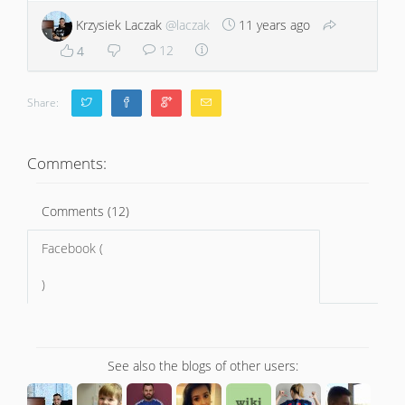
Krzysiek Laczak
@laczak
11 years ago
12
4
Share:
Comments:
Comments (12)
Facebook (
)
See also the blogs of other users: