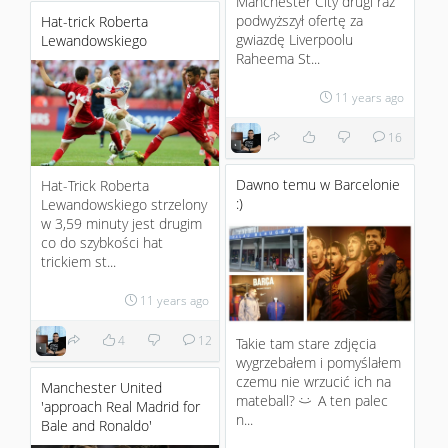
Manchester City drugi raz
podwyższył ofertę za
Hat-trick Roberta
gwiazdę Liverpoolu
Lewandowskiego
Raheema St...
11 years ago
16
Dawno temu w Barcelonie
Hat-Trick Roberta
:)
Lewandowskiego strzelony
w 3,59 minuty jest drugim
co do szybkości hat
trickiem st...
11 years ago
4
12
Takie tam stare zdjęcia
wygrzebałem i pomyślałem
czemu nie wrzucić ich na
Manchester United
mateball?
A ten palec
:)
'approach Real Madrid for
n...
Bale and Ronaldo'