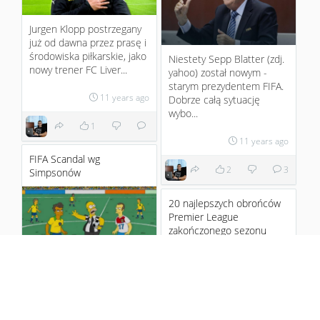
Jurgen Klopp postrzegany
już od dawna przez prasę i
środowiska piłkarskie, jako
Niestety Sepp Blatter (zdj.
nowy trener FC Liver...
yahoo) został nowym -
starym prezydentem FIFA.
11 years ago
Dobrze całą sytuację
wybo...
1
11 years ago
FIFA Scandal wg
2
3
Simpsonów
20 najlepszych obrońców
Premier League
zakończonego sezonu
Twórcy popularnego filmu
animowanego The
Simpsons przewidzieli
skandal w FIFA dużo