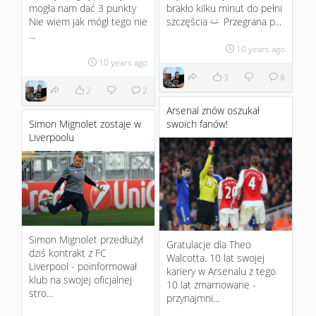
mogła nam dać 3 punkty
brakło kilku minut do pełni
Nie wiem jak mógł tego nie
szczęścia
Przegrana p...
:)
...
10 years ago
10 years ago
3
8
2
2
Arsenal znów oszukał
Simon Mignolet zostaje w
swoich fanów!
Liverpoolu
Simon Mignolet przedłużył
Gratulacje dla Theo
dziś kontrakt z FC
Walcotta. 10 lat swojej
Liverpool - poinformował
kariery w Arsenalu z tego
klub na swojej oficjalnej
10 lat zmarnowane -
stro...
przynajmni...