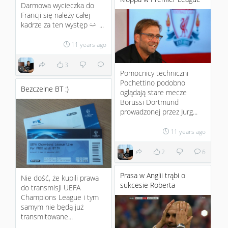
Darmowa wycieczka do
Francji się należy całej
kadrze za ten występ
...
:)
11 years ago
3
Pomocnicy techniczni
Pochettino podobno
Bezczelne BT :)
oglądają stare mecze
Borussi Dortmund
prowadzonej przez Jurg...
11 years ago
2
6
Prasa w Anglii trąbi o
Nie dość, że kupili prawa
sukcesie Roberta
do transmisji UEFA
Champions League i tym
samym nie będą już
transmitowane...