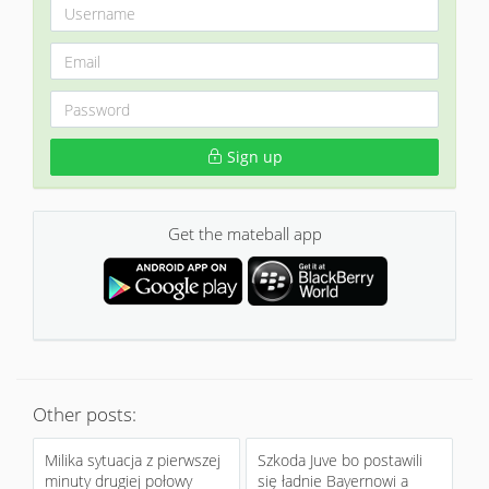
Sign up
Get the mateball app
Other posts:
Milika sytuacja z pierwszej
Szkoda Juve bo postawili
minuty drugiej połowy
się ładnie Bayernowi a