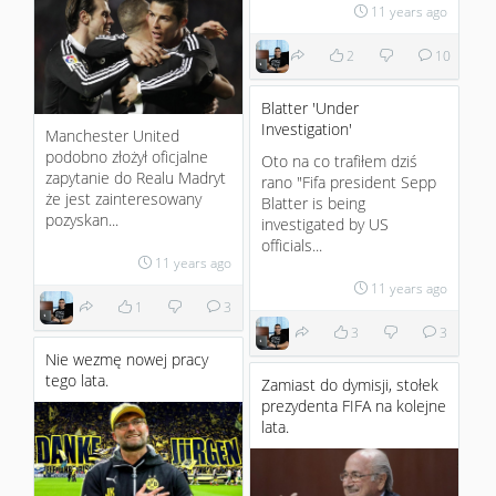
11 years ago
2
10
Blatter 'Under
Investigation'
Manchester United
podobno złożył oficjalne
Oto na co trafiłem dziś
zapytanie do Realu Madryt
rano "Fifa president Sepp
że jest zainteresowany
Blatter is being
pozyskan...
investigated by US
officials...
11 years ago
11 years ago
1
3
3
3
Nie wezmę nowej pracy
tego lata.
Zamiast do dymisji, stołek
prezydenta FIFA na kolejne
lata.