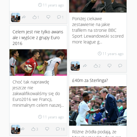
11 years ago
1
1
Poniżej ciekawe
zestawienie na jakie
trafiłem na stronie BBC
Celem jest nie tylko awans
Sport Lewandowski scored
ale i wyjście z grupy Euro
more league g...
2016
11 years ago
2
£40m za Sterlinga?
Choć tak naprawdę
jeszcze nie
zakwalifikowaliśmy się do
Euro2016 we Francji,
minimalnym celem naszej...
11 years ago
3
18
Różne źródła podają, że