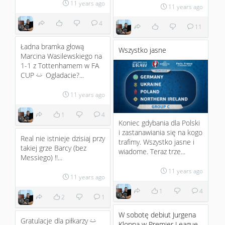
11 years ago
11 years ago
4
11
Ładna bramka głową
Wszystko jasne
Marcina Wasilewskiego na
1-1 z Tottenhamem w FA
CUP
Ogladacie?...
:)
11 years ago
1
4
Koniec gdybania dla Polski
i zastanawiania się na kogo
Real nie istnieje dzisiaj przy
trafimy. Wszystko jasne i
takiej grze Barcy (bez
wiadome. Teraz trze...
Messiego) !!...
11 years ago
11 years ago
1
4
2
1
W sobotę debiut Jurgena
Gratulacje dla piłkarzy
:)
Kloppa w Premier League