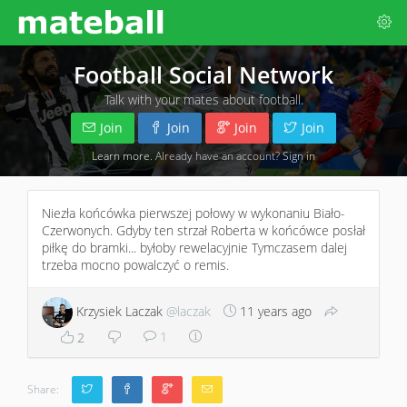
Football Social Network
Talk with your mates about football.
Join
Join
Join
Join
Learn more
. Already have an account?
Sign in
Niezła końcówka pierwszej połowy w wykonaniu Biało-
Czerwonych. Gdyby ten strzał Roberta w końcówce posłał
piłkę do bramki... byłoby rewelacyjnie Tymczasem dalej
trzeba mocno powalczyć o remis.
Krzysiek Laczak
@laczak
11 years ago
1
2
Share: