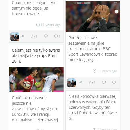
Champions League i tym
samym nie będą już
transmitowane...
11 years ago
1
1
Poniżej ciekawe
zestawienie na jakie
trafiłem na stronie BBC
Celem jest nie tylko awans
Sport Lewandowski scored
ale i wyjście z grupy Euro
more league g...
2016
11 years ago
2
Niezła końcówka pierwszej
Choć tak naprawdę
połowy w wykonaniu Biało-
jeszcze nie
Czerwonych. Gdyby ten
zakwalifikowaliśmy się do
strzał Roberta w końcówce
Euro2016 we Francji,
p...
minimalnym celem naszej...
11 years ago