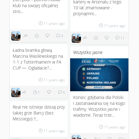
kariery w Arsenalu z tego
klub na swojej oficjalnej
10 lat zmarnowane -
stro...
przynajmni...
11 years ago
11 years ago
4
11
Ładna bramka głową
Wszystko jasne
Marcina Wasilewskiego na
1-1 z Tottenhamem w FA
CUP
Ogladacie?...
:)
11 years ago
1
4
Koniec gdybania dla Polski
i zastanawiania się na kogo
Real nie istnieje dzisiaj przy
trafimy. Wszystko jasne i
takiej grze Barcy (bez
wiadome. Teraz trze...
Messiego) !!...
11 years ago
11 years ago