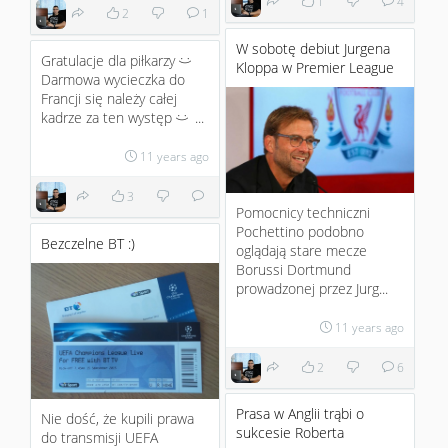
1
4
2
1
W sobotę debiut Jurgena
Gratulacje dla piłkarzy
:)
Kloppa w Premier League
Darmowa wycieczka do
Francji się należy całej
kadrze za ten występ
...
:)
11 years ago
3
Pomocnicy techniczni
Pochettino podobno
Bezczelne BT :)
oglądają stare mecze
Borussi Dortmund
prowadzonej przez Jurg...
11 years ago
2
6
Prasa w Anglii trąbi o
Nie dość, że kupili prawa
sukcesie Roberta
do transmisji UEFA