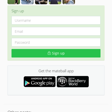
Sign up
Sign up
Get the mateball app