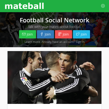
Football Social Network
Talk with your mates about football.
Join
Join
Join
Join
Learn more
. Already have an account?
Sign in