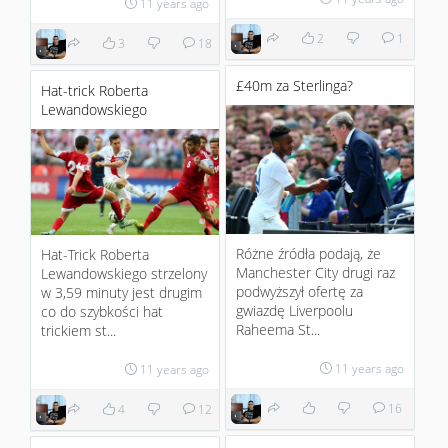
11 years ago
2
1
3
18
£40m za Sterlinga?
Hat-trick Roberta
Lewandowskiego
Różne źródła podają, że
Hat-Trick Roberta
Manchester City drugi raz
Lewandowskiego strzelony
podwyższył ofertę za
w 3,59 minuty jest drugim
gwiazdę Liverpoolu
co do szybkości hat
Raheema St...
trickiem st...
11 years ago
11 years ago
16
4
12