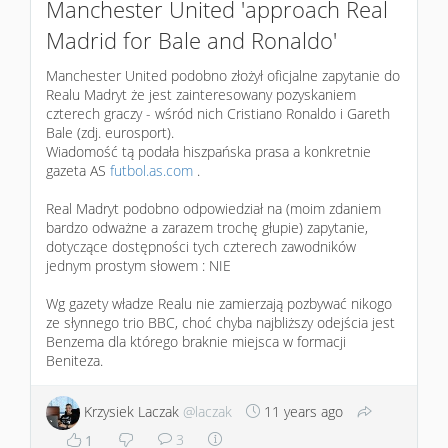
Manchester United 'approach Real
Madrid for Bale and Ronaldo'
Manchester United podobno złożył oficjalne zapytanie do
Realu Madryt że jest zainteresowany pozyskaniem
czterech graczy - wśród nich Cristiano Ronaldo i Gareth
Bale (zdj. eurosport).
Wiadomość tą podała hiszpańska prasa a konkretnie
gazeta AS
futbol.as.com
.
Real Madryt podobno odpowiedział na (moim zdaniem
bardzo odważne a zarazem trochę głupie) zapytanie,
dotyczące dostępności tych czterech zawodników
jednym prostym słowem : NIE
Wg gazety władze Realu nie zamierzają pozbywać nikogo
ze słynnego trio BBC, choć chyba najbliższy odejścia jest
Benzema dla którego braknie miejsca w formacji
Beniteza.
Krzysiek Laczak
@laczak
11 years ago
3
1