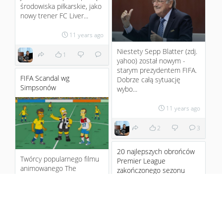
środowiska piłkarskie, jako
nowy trener FC Liver...
11 years ago
Niestety Sepp Blatter (zdj.
1
yahoo) został nowym -
starym prezydentem FIFA.
FIFA Scandal wg
Dobrze całą sytuację
Simpsonów
wybo...
11 years ago
2
3
20 najlepszych obrońców
Twórcy popularnego filmu
Premier League
animowanego The
zakończonego sezonu
Simpsons przewidzieli
skandal w FIFA dużo
wcześniej
...
:)
11 years ago