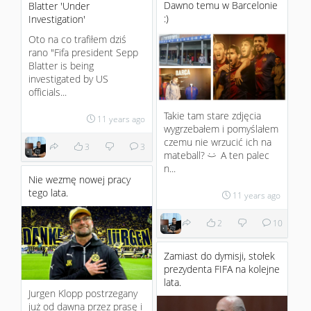
Dawno temu w Barcelonie
Blatter 'Under
:)
Investigation'
Oto na co trafiłem dziś
rano "Fifa president Sepp
Blatter is being
investigated by US
officials...
Takie tam stare zdjęcia
11 years ago
wygrzebałem i pomyślałem
czemu nie wrzucić ich na
3
3
mateball?
A ten palec
:)
n...
Nie wezmę nowej pracy
tego lata.
11 years ago
2
10
Zamiast do dymisji, stołek
prezydenta FIFA na kolejne
lata.
Jurgen Klopp postrzegany
już od dawna przez prasę i