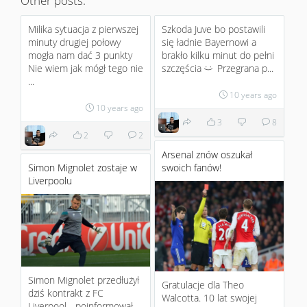
Other posts:
Milika sytuacja z pierwszej
Szkoda Juve bo postawili
minuty drugiej połowy
się ładnie Bayernowi a
mogła nam dać 3 punkty
brakło kilku minut do pełni
Nie wiem jak mógł tego nie
szczęścia
Przegrana p...
:)
...
10 years ago
10 years ago
3
8
2
2
Arsenal znów oszukał
Simon Mignolet zostaje w
swoich fanów!
Liverpoolu
Simon Mignolet przedłużył
Gratulacje dla Theo
dziś kontrakt z FC
Walcotta. 10 lat swojej
Liverpool - poinformował