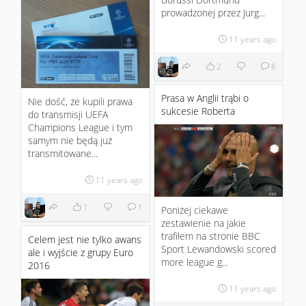
prowadzonej przez Jurg...
11 years ago
2
6
Prasa w Anglii trąbi o
Nie dość, że kupili prawa
sukcesie Roberta
do transmisji UEFA
Champions League i tym
samym nie będą już
transmitowane...
11 years ago
1
1
Poniżej ciekawe
zestawienie na jakie
trafiłem na stronie BBC
Celem jest nie tylko awans
Sport Lewandowski scored
ale i wyjście z grupy Euro
more league g...
2016
11 years ago