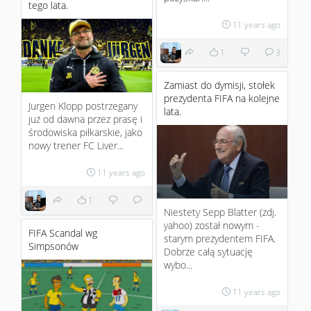
tego lata.
11 years ago
1
3
Zamiast do dymisji, stołek
prezydenta FIFA na kolejne
Jurgen Klopp postrzegany
lata.
już od dawna przez prasę i
środowiska piłkarskie, jako
nowy trener FC Liver...
11 years ago
1
Niestety Sepp Blatter (zdj.
yahoo) został nowym -
FIFA Scandal wg
starym prezydentem FIFA.
Simpsonów
Dobrze całą sytuację
wybo...
11 years ago