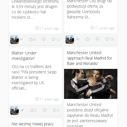
Manchester City drugi raz
Lewandowskiego strzelony
podwyższył ofertę za
w 3,59 minuty jest drugim
gwiazdę Liverpoolu
co do szybkości hat
Raheema St...
trickiem st...
11 years ago
11 years ago
16
4
12
Manchester United
Blatter 'Under
'approach Real Madrid for
Investigation'
Bale and Ronaldo'
Oto na co trafiłem dziś
rano "Fifa president Sepp
Blatter is being
investigated by US
officials...
11 years ago
Manchester United
podobno złożył oficjalne
3
3
zapytanie do Realu Madryt
że jest zainteresowany
Nie wezmę nowej pracy
pozyskan...