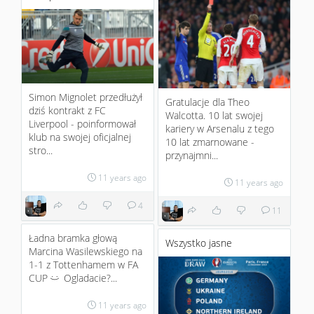
Simon Mignolet przedłużył
Gratulacje dla Theo
dziś kontrakt z FC
Walcotta. 10 lat swojej
Liverpool - poinformował
kariery w Arsenalu z tego
klub na swojej oficjalnej
10 lat zmarnowane -
stro...
przynajmni...
11 years ago
11 years ago
4
11
Ładna bramka głową
Wszystko jasne
Marcina Wasilewskiego na
1-1 z Tottenhamem w FA
CUP
Ogladacie?...
:)
11 years ago