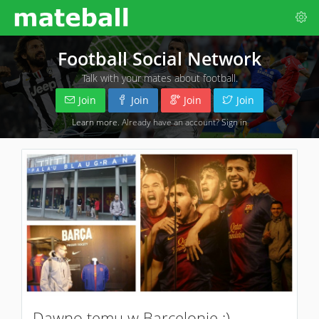
Football Social Network
Talk with your mates about football.
Join
Join
Join
Join
Learn more
. Already have an account?
Sign in
Dawno temu w Barcelonie :)