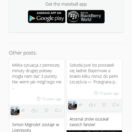
Get the mateball app
Other posts:
Milika sytuacja z pierwszej
Szkoda Juve bo postawili
minuty drugiej połowy
się ładnie Bayernowi a
mogła nam dać 3 punkty
brakło kilku minut do pełni
Nie wiem jak mógł tego nie
szczęścia
Przegrana p...
:)
...
10 years ago
10 years ago
3
8
2
2
Arsenal znów oszukał
Simon Mignolet zostaje w
swoich fanów!
Liverpoolu