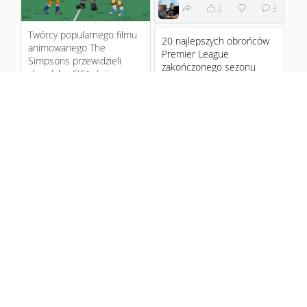
2
3
Twórcy popularnego filmu
20 najlepszych obrońców
animowanego The
Premier League
Simpsons przewidzieli
zakończonego sezonu
skandal w FIFA dużo
wcześniej
...
:)
11 years ago
3
1
Abramovich wanted me as
Angielska gazeta The
Chelsea boss
Telegraph opublikowała
ranking "20 best
defenders in the Premier
League th...
11 years ago
4
Paolo Maldini ujawnił, że
prowadził rozmowy w 2009