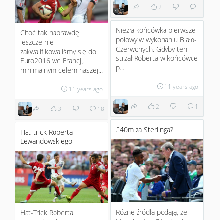
2
Niezła końcówka pierwszej
Choć tak naprawdę
połowy w wykonaniu Biało-
jeszcze nie
Czerwonych. Gdyby ten
zakwalifikowaliśmy się do
strzał Roberta w końcówce
Euro2016 we Francji,
p...
minimalnym celem naszej...
11 years ago
11 years ago
2
1
3
18
£40m za Sterlinga?
Hat-trick Roberta
Lewandowskiego
Różne źródła podają, że
Hat-Trick Roberta