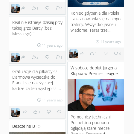
1
4
Koniec gdybania dla Polski
i zastanawiania się na kogo
Real nie istnieje dzisiaj przy
trafimy. Wszystko jasne i
takiej grze Barcy (bez
wiadome. Teraz trze...
Messiego) !!...
11 years ago
11 years ago
1
4
2
1
W sobotę debiut Jurgena
Gratulacje dla piłkarzy
:)
Kloppa w Premier League
Darmowa wycieczka do
Francji się należy całej
kadrze za ten występ
...
:)
11 years ago
3
Pomocnicy techniczni
Pochettino podobno
Bezczelne BT :)
oglądają stare mecze
Borussi Dortmund