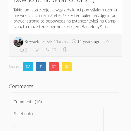
Takie tam stare zdjęcia wygrzebałem i pomyślałem czemu
nie wrzucić ich na mateball?
A ten palec na zdjęciu po
:)
prawej stronie to odpowiedz na pytanie: "Byłeś na Camp
Nou, to może teraz będziesz kibicem Barcelony?"
:D
Krzysiek Laczak
@laczak
11 years ago
10
2
Share:
Comments:
Comments (10)
Facebook (
)