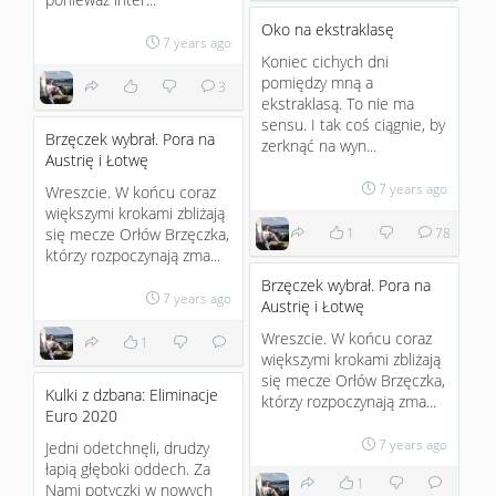
Oko na ekstraklasę
7 years ago
Koniec cichych dni
pomiędzy mną a
3
ekstraklasą. To nie ma
sensu. I tak coś ciągnie, by
Brzęczek wybrał. Pora na
zerknąć na wyn...
Austrię i Łotwę
7 years ago
Wreszcie. W końcu coraz
większymi krokami zbliżają
się mecze Orłów Brzęczka,
1
78
którzy rozpoczynają zma...
Brzęczek wybrał. Pora na
7 years ago
Austrię i Łotwę
Wreszcie. W końcu coraz
1
większymi krokami zbliżają
się mecze Orłów Brzęczka,
Kulki z dzbana: Eliminacje
którzy rozpoczynają zma...
Euro 2020
7 years ago
Jedni odetchnęli, drudzy
łapią głęboki oddech. Za
1
Nami potyczki w nowych