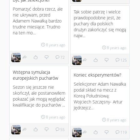
Pomarzyć dobra rzecz, ale
Tak sobie patrzę i wielce
nie ukrywam, przed
prawdopodobne jest, że
Adamem Nawałką bardzo
puchary dla polskich
trudne miesiące. Trudno
drużyn zakończyć się mogą
na ten mo...
najw...
8 years ago
8 years ago
72
125
Wstępna symulacja
Koniec eksperymentów?
europejskich pucharów
Selekcjoner Adam Nawałka
Sezon się jeszcze nie
podał skład na mecz z
skończył, ale postanowiłem
Koreą Południową:
pokazać jak mogą wyglądać
Wojciech Szczęsny- Artur
kwalifikacje do pucharów ...
Jędrzejcz...
8 years ago
8 years ago
55
119