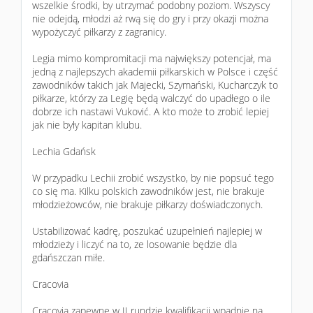
wszelkie środki, by utrzymać podobny poziom. Wszyscy
nie odejdą, młodzi aż rwą się do gry i przy okazji można
wypożyczyć piłkarzy z zagranicy.
Legia mimo kompromitacji ma największy potencjał, ma
jedną z najlepszych akademii piłkarskich w Polsce i część
zawodników takich jak Majecki, Szymański, Kucharczyk to
piłkarze, którzy za Legię będą walczyć do upadłego o ile
dobrze ich nastawi Vuković. A kto może to zrobić lepiej
jak nie były kapitan klubu.
Lechia Gdańsk
W przypadku Lechii zrobić wszystko, by nie popsuć tego
co się ma. Kilku polskich zawodników jest, nie brakuje
młodzieżowców, nie brakuje piłkarzy doświadczonych.
Ustabilizować kadrę, poszukać uzupełnień najlepiej w
młodzieży i liczyć na to, ze losowanie będzie dla
gdańszczan miłe.
Cracovia
Cracovia zapewne w II rundzie kwalifikacji wpadnie na