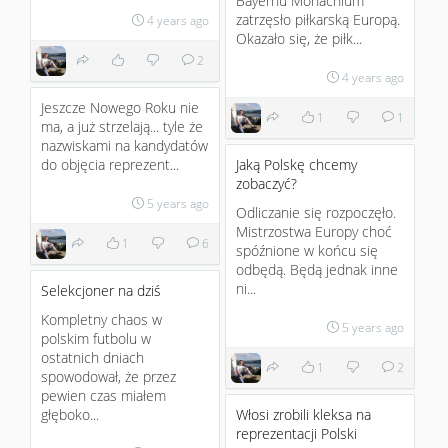
Bayernu Monachium
zatrzęsło piłkarską Europą.
4 years ago
Okazało się, że piłk...
2
4 years ago
Jeszcze Nowego Roku nie
1
1
ma, a już strzelają... tyle że
nazwiskami na kandydatów
do objęcia reprezent...
Jaką Polskę chcemy
zobaczyć?
5 years ago
Odliczanie się rozpoczęło.
Mistrzostwa Europy choć
1
6
spóźnione w końcu się
odbędą. Będą jednak inne
ni...
Selekcjoner na dziś
Kompletny chaos w
5 years ago
polskim futbolu w
ostatnich dniach
1
2
spowodował, że przez
pewien czas miałem
głęboko...
Włosi zrobili kleksa na
reprezentacji Polski