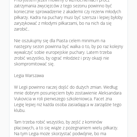
zatrzymania zwycięzców z tego sezonu powinno być
koniecznie sprowadzenie z akademii czy rezerw młodych
piłkarzy. Kadra na puchary musi być szersza i lepiej byłoby
zaryzykować z młodymi piłkarzami, bo na nich da się
zarobić..
Nie oszukujmy się dla Piasta celem minimum na
następny sezon powinna być walka o to, by po raz kolejny
wywalczyć sobie europejskie puchary. Latem trzeba
zrobić wszystko, by ograć młodzież i przy okazji nie
skompromitować się.
Legia Warszawa
W Legii powinno raczej dojść do dużych zmian. Według
mnie dobrym posunięciem było zostawienie Aleksandara
Vukovicia w roli pierwszego szkoleniowca. Facet zna
Legię lepiej niż każda osoba zasiadająca w zarządzie tego
klubu.
Tam trzeba robić wszystko, by zejść z kominów
płacowych, a to się wiąże z pożegnaniem wielu piłkarzy.
Na tym Legia może skorzystać podwójnie, bo ma