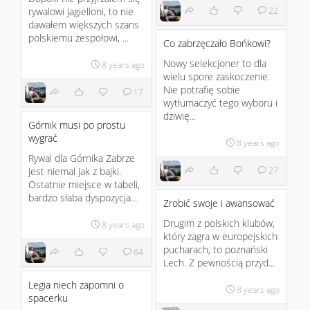
rywalowi Jagielloni, to nie
22
dawałem większych szans
polskiemu zespołowi, ...
Co zabrzęczało Bońkowi?
Nowy selekcjoner to dla
8 years ago
wielu spore zaskoczenie.
Nie potrafię sobie
17
wytłumaczyć tego wyboru i
dziwię...
Górnik musi po prostu
wygrać
8 years ago
Rywal dla Górnika Zabrze
jest niemal jak z bajki.
27
Ostatnie miejsce w tabeli,
bardzo słaba dyspozycja...
Zrobić swoje i awansować
Drugim z polskich klubów,
8 years ago
który zagra w europejskich
pucharach, to poznański
64
Lech. Z pewnością przyd...
Legia niech zapomni o
8 years ago
spacerku