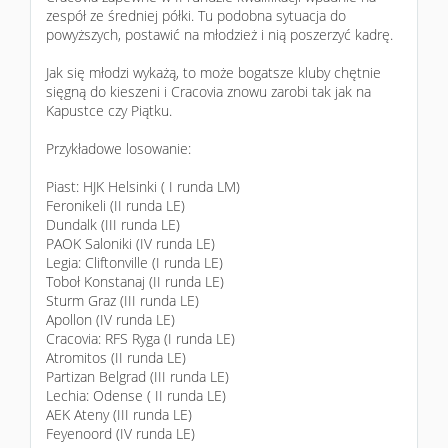
zespół ze średniej półki. Tu podobna sytuacja do
powyższych, postawić na młodzież i nią poszerzyć kadrę.
Jak się młodzi wykażą, to może bogatsze kluby chętnie
sięgną do kieszeni i Cracovia znowu zarobi tak jak na
Kapustce czy Piątku.
Przykładowe losowanie:
Piast: HJK Helsinki ( I runda LM)
Feronikeli (II runda LE)
Dundalk (III runda LE)
PAOK Saloniki (IV runda LE)
Legia: Cliftonville (I runda LE)
Toboł Konstanaj (II runda LE)
Sturm Graz (III runda LE)
Apollon (IV runda LE)
Cracovia: RFS Ryga (I runda LE)
Atromitos (II runda LE)
Partizan Belgrad (III runda LE)
Lechia: Odense ( II runda LE)
AEK Ateny (III runda LE)
Feyenoord (IV runda LE)