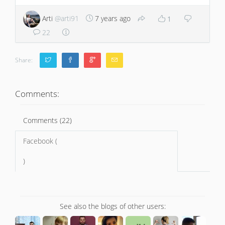
Arti
@arti91
7 years ago
1
22
Share:
Comments:
Comments (22)
Facebook (
)
See also the blogs of other users: