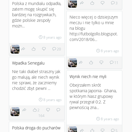
Polska z mundialu odpadła,
3
zatem mogę skupić się
bardziej na rozgrywkach,
Nieco więcej o dzisiejszym
gdzie polskie zespoły
meczu i nie tylko u mnie
możn...
na blogu
http://futbolgollo.blogspot.
8 years ago
com/2018/06...
20
8 years ago
Wpadka Senegalu
11
Nie taki diabeł straszny jak
Wynik niech nie myli
go malują, ale niech wynik
nie sprawi, że zaczniemy
Obejrzałem skrót
chodzić zbyt pewni ...
spotkania Japonia- Ghana,
w którym Nasz grupowy
8 years ago
rywal przegrał 0:2. Z
pewnością zna...
2
164
8 years ago
Polska droga do pucharów
5