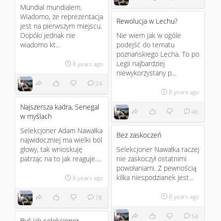
Mundial mundialem.
Wiadomo, że reprezentacja
Rewolucja w Lechu?
jest na pierwszym miejscu.
Dopóki jednak nie
Nie wiem jak w ogóle
wiadomo kt...
podejść do tematu
poznańskiego Lecha. To po
Legii najbardziej
8 years ago
niewykorzystany p...
24
8 years ago
Najszersza kadra, Senegal
46
w myślach
Selekcjoner Adam Nawałka
Bez zaskoczeń
najwidoczniej ma wielki ból
głowy, tak wnioskuję
Selekcjoner Nawałka raczej
patrząc na to jak reaguje....
nie zaskoczył ostatnimi
powołaniami. Z pewnością
kilka niespodzianek jest...
8 years ago
8 years ago
78
54
Być jak selekcjoner