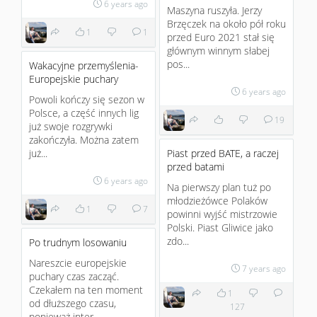
6 years ago
Maszyna ruszyła. Jerzy
Brzęczek na około pół roku
1
1
przed Euro 2021 stał się
głównym winnym słabej
pos...
Wakacyjne przemyślenia-
Europejskie puchary
6 years ago
Powoli kończy się sezon w
Polsce, a część innych lig
19
już swoje rozgrywki
zakończyła. Można zatem
już...
Piast przed BATE, a raczej
przed batami
6 years ago
Na pierwszy plan tuż po
młodzieżówce Polaków
1
7
powinni wyjść mistrzowie
Polski. Piast Gliwice jako
zdo...
Po trudnym losowaniu
Nareszcie europejskie
7 years ago
puchary czas zacząć.
Czekałem na ten moment
1
od dłuższego czasu,
127
ponieważ inter...