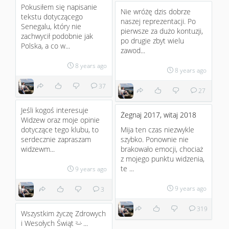
Pokusiłem się napisanie
Nie wróżę dzis dobrze
tekstu dotyczącego
naszej reprezentacji. Po
Senegalu, który nie
pierwsze za dużo kontuzji,
zachwycił podobnie jak
po drugie zbyt wielu
Polska, a co w...
zawod...
8 years ago
8 years ago
37
27
Jeśli kogoś interesuje
Żegnaj 2017, witaj 2018
Widzew oraz moje opinie
dotyczące tego klubu, to
Mija ten czas niezwykle
serdecznie zapraszam
szybko. Ponownie nie
widzewm...
brakowało emocji, chociaż
z mojego punktu widzenia,
te ...
9 years ago
9 years ago
3
319
Wszystkim życzę Zdrowych
i Wesołych Świąt
...
;)