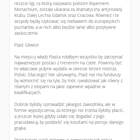
reszcie ligi, ta którą nazywano polskim Bayernem
Monachium, została ukarana za dramatyczny antyrozwój
klubu. Dalej Lechia Gdańsk oraz Cracovia. Również i te
zespoły będą szykować się niebawem do europejskich
pucharów, a w nich albo będzie lanie albo pozytywne
zaskoczenie.
Piast Gliwice
Na miejscu władz Piasta robiłbym wszystko by zatrzymać
najważniejsze postaci z trenerem na czele. Powinny być
to właściwie jedyne wydatki w okresie letnim mistrza
Polski. Dlaczego? Nie ukrywajmy, Piast nie ma funduszy
by wzmocnić się na tyle, by móc rywalizować jak równy z
równym z ekipami na jakie zapewne wpadnie w
kwalifikacjach.
Dobrze byłoby sprowadzić jakiegoś zawodnika, ale w
formie wypożyczenia, za którego nie trzeba byłoby płacić,
a jeszcze lepiej gdyby udało się dogadać z jego
pracodawcą, by podzielić się kosztami na pensje danego
grajka.
Priorytetem jeżeli mówimy o wzmocnieniach prócz