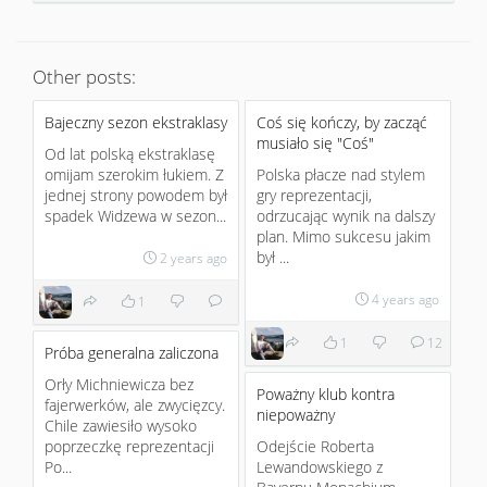
Other posts:
Bajeczny sezon ekstraklasy
Coś się kończy, by zacząć
musiało się "Coś"
Od lat polską ekstraklasę
omijam szerokim łukiem. Z
Polska płacze nad stylem
jednej strony powodem był
gry reprezentacji,
spadek Widzewa w sezon...
odrzucając wynik na dalszy
plan. Mimo sukcesu jakim
był ...
2 years ago
4 years ago
1
1
12
Próba generalna zaliczona
Orły Michniewicza bez
Poważny klub kontra
fajerwerków, ale zwycięzcy.
niepoważny
Chile zawiesiło wysoko
poprzeczkę reprezentacji
Odejście Roberta
Po...
Lewandowskiego z