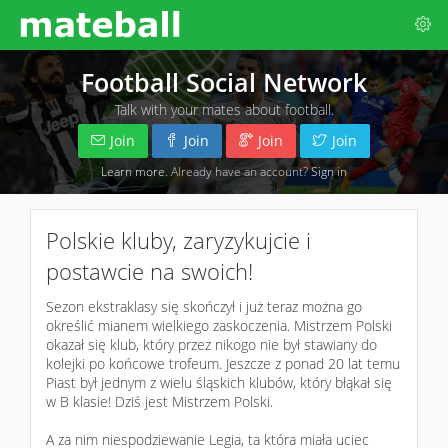
Football Social Network
Talk with your mates about football.
Join
Join
Join
Join
Learn more
. Already have an account?
Sign in
Polskie kluby, zaryzykujcie i
postawcie na swoich!
Sezon ekstraklasy się skończył i już teraz można go
określić mianem wielkiego zaskoczenia. Mistrzem Polski
okazał się klub, który przez nikogo nie był stawiany do
kolejki po końcowe trofeum. Jeszcze z ponad 20 lat temu
Piast był jednym z wielu śląskich klubów, który błąkał się
w B klasie! Dziś jest Mistrzem Polski.
A za nim niespodziewanie Legia, ta która miała uciec