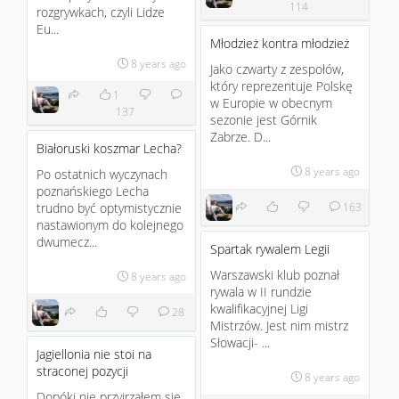
114
rozgrywkach, czyli Lidze
Eu...
Młodzież kontra młodzież
8 years ago
Jako czwarty z zespołów,
który reprezentuje Polskę
1
w Europie w obecnym
137
sezonie jest Górnik
Zabrze. D...
Białoruski koszmar Lecha?
8 years ago
Po ostatnich wyczynach
poznańskiego Lecha
trudno być optymistycznie
163
nastawionym do kolejnego
dwumecz...
Spartak rywalem Legii
Warszawski klub poznał
8 years ago
rywala w II rundzie
kwalifikacyjnej Ligi
28
Mistrzów. Jest nim mistrz
Słowacji- ...
Jagiellonia nie stoi na
straconej pozycji
8 years ago
Dopóki nie przyjrzałem się