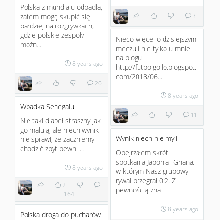
Polska z mundialu odpadła,
zatem mogę skupić się
3
bardziej na rozgrywkach,
gdzie polskie zespoły
Nieco więcej o dzisiejszym
możn...
meczu i nie tylko u mnie
na blogu
8 years ago
http://futbolgollo.blogspot.
com/2018/06...
20
8 years ago
Wpadka Senegalu
11
Nie taki diabeł straszny jak
go malują, ale niech wynik
Wynik niech nie myli
nie sprawi, że zaczniemy
chodzić zbyt pewni ...
Obejrzałem skrót
spotkania Japonia- Ghana,
8 years ago
w którym Nasz grupowy
rywal przegrał 0:2. Z
2
pewnością zna...
164
8 years ago
Polska droga do pucharów