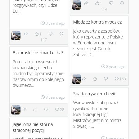
1
rozgrywkach, czyli Lidze
114
Eu...
Młodzież kontra młodzież
8 years ago
Jako czwarty z zespołów,
1
który reprezentuje Polskę
137
w Europie w obecnym
sezonie jest Górnik
Białoruski koszmar Lecha?
Zabrze. D...
Po ostatnich wyczynach
8 years ago
poznańskiego Lecha
trudno być optymistycznie
nastawionym do kolejnego
163
dwumecz...
Spartak rywalem Legii
8 years ago
Warszawski klub poznał
rywala w II rundzie
28
kwalifikacyjnej Ligi
Mistrzów. Jest nim mistrz
Jagiellonia nie stoi na
Słowacji- ...
straconej pozycji
8 years ago