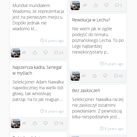
Mundial mundialem.
5
Wiadomo, że reprezentacja
jest na pierwszym miejscu.
Rewolucja w Lechu?
Dopóki jednak nie
wiadomo kt...
Nie wiem jak w ogóle
podejść do tematu
poznańskiego Lecha. To po
8 years ago
Legii najbardziej
niewykorzystany p...
24
8 years ago
Najszersza kadra, Senegal
w myślach
46
Selekcjoner Adam Nawałka
najwidoczniej ma wielki ból
Bez zaskoczeń
głowy, tak wnioskuję
patrząc na to jak reaguje....
Selekcjoner Nawałka raczej
nie zaskoczył ostatnimi
powołaniami. Z pewnością
8 years ago
kilka niespodzianek jest...
78
8 years ago