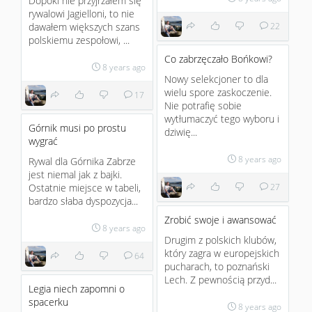
Dopóki nie przyjrzałem się
rywalowi Jagielloni, to nie
dawałem większych szans
22
polskiemu zespołowi, ...
Co zabrzęczało Bońkowi?
8 years ago
Nowy selekcjoner to dla
wielu spore zaskoczenie.
17
Nie potrafię sobie
wytłumaczyć tego wyboru i
Górnik musi po prostu
dziwię...
wygrać
8 years ago
Rywal dla Górnika Zabrze
jest niemal jak z bajki.
Ostatnie miejsce w tabeli,
27
bardzo słaba dyspozycja...
Zrobić swoje i awansować
8 years ago
Drugim z polskich klubów,
który zagra w europejskich
64
pucharach, to poznański
Lech. Z pewnością przyd...
Legia niech zapomni o
spacerku
8 years ago