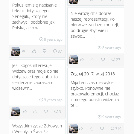
Pokusiłem się napisanie
tekstu dotyczącego
Nie wróżę dzis dobrze
Senegalu, który nie
naszej reprezentacji. Po
zachwycił podobnie jak
pierwsze za dużo kontuzji,
Polska, a co w...
po drugie zbyt wielu
zawod...
8 years ago
8 years ago
37
27
Jeśli kogoś interesuje
Widzew oraz moje opinie
Żegnaj 2017, witaj 2018
dotyczące tego klubu, to
serdecznie zapraszam
Mija ten czas niezwykle
widzewm...
szybko. Ponownie nie
brakowało emocji, chociaż
z mojego punktu widzenia,
9 years ago
te ...
3
9 years ago
Wszystkim życzę Zdrowych
319
i Wesołych Świąt
...
;)