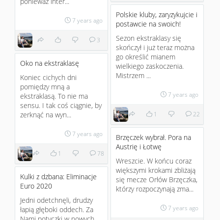
ponieważ inter...
Polskie kluby, zaryzykujcie i
7 years ago
postawcie na swoich!
Sezon ekstraklasy się
3
skończył i już teraz można
go określić mianem
Oko na ekstraklasę
wielkiego zaskoczenia.
Mistrzem ...
Koniec cichych dni
pomiędzy mną a
7 years ago
ekstraklasą. To nie ma
sensu. I tak coś ciągnie, by
zerknąć na wyn...
1
22
7 years ago
Brzęczek wybrał. Pora na
Austrię i Łotwę
1
78
Wreszcie. W końcu coraz
większymi krokami zbliżają
Kulki z dzbana: Eliminacje
się mecze Orłów Brzęczka,
Euro 2020
którzy rozpoczynają zma...
Jedni odetchnęli, drudzy
7 years ago
łapią głęboki oddech. Za
Nami potyczki w nowych