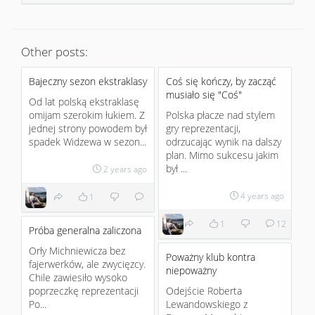
Other posts:
Bajeczny sezon ekstraklasy
Coś się kończy, by zacząć
musiało się "Coś"
Od lat polską ekstraklasę
omijam szerokim łukiem. Z
Polska płacze nad stylem
jednej strony powodem był
gry reprezentacji,
spadek Widzewa w sezon...
odrzucając wynik na dalszy
plan. Mimo sukcesu jakim
był ...
2 years ago
4 years ago
1
1
12
Próba generalna zaliczona
Orły Michniewicza bez
Poważny klub kontra
fajerwerków, ale zwycięzcy.
niepoważny
Chile zawiesiło wysoko
poprzeczkę reprezentacji
Odejście Roberta
Po...
Lewandowskiego z