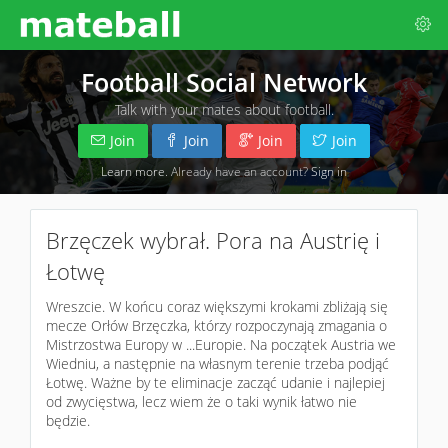
Football Social Network
Talk with your mates about football.
Join
Join
Join
Join
Learn more
. Already have an account?
Sign in
Brzęczek wybrał. Pora na Austrię i
Łotwę
Wreszcie. W końcu coraz większymi krokami zbliżają się
mecze Orłów Brzęczka, którzy rozpoczynają zmagania o
Mistrzostwa Europy w ...Europie. Na początek Austria we
Wiedniu, a następnie na własnym terenie trzeba podjąć
Łotwę. Ważne by te eliminacje zacząć udanie i najlepiej
od zwycięstwa, lecz wiem że o taki wynik łatwo nie
będzie.