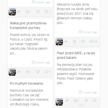
6 years ago
Maszyna ruszyła. Jerzy
Brzęczek na około pół roku
1
1
przed Euro 2021 stał się
głównym winnym słabej
pos...
Wakacyjne przemyślenia-
Europejskie puchary
6 years ago
Powoli kończy się sezon w
Polsce, a część innych lig
19
już swoje rozgrywki
zakończyła. Można zatem
już...
Piast przed BATE, a raczej
przed batami
6 years ago
Na pierwszy plan tuż po
młodzieżówce Polaków
1
7
powinni wyjść mistrzowie
Polski. Piast Gliwice jako
zdo...
Po trudnym losowaniu
Nareszcie europejskie
7 years ago
puchary czas zacząć.
Czekałem na ten moment
1
od dłuższego czasu,
127