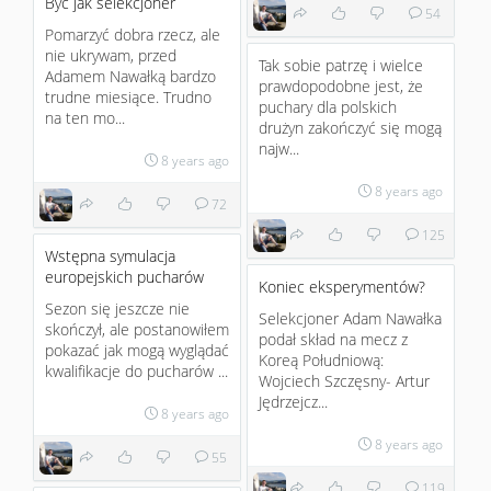
Być jak selekcjoner
54
Pomarzyć dobra rzecz, ale
nie ukrywam, przed
Tak sobie patrzę i wielce
Adamem Nawałką bardzo
prawdopodobne jest, że
trudne miesiące. Trudno
puchary dla polskich
na ten mo...
drużyn zakończyć się mogą
najw...
8 years ago
8 years ago
72
125
Wstępna symulacja
europejskich pucharów
Koniec eksperymentów?
Sezon się jeszcze nie
Selekcjoner Adam Nawałka
skończył, ale postanowiłem
podał skład na mecz z
pokazać jak mogą wyglądać
Koreą Południową:
kwalifikacje do pucharów ...
Wojciech Szczęsny- Artur
Jędrzejcz...
8 years ago
8 years ago
55
119