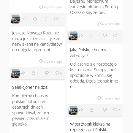
Bayernu Monachium
zatrzęsło piłkarską Europą.
4 years ago
Okazało się, że piłk...
2
4 years ago
Jeszcze Nowego Roku nie
1
1
ma, a już strzelają... tyle że
nazwiskami na kandydatów
do objęcia reprezent...
Jaką Polskę chcemy
zobaczyć?
5 years ago
Odliczanie się rozpoczęło.
Mistrzostwa Europy choć
1
6
spóźnione w końcu się
odbędą. Będą jednak inne
ni...
Selekcjoner na dziś
Kompletny chaos w
5 years ago
polskim futbolu w
ostatnich dniach
1
2
spowodował, że przez
pewien czas miałem
głęboko...
Włosi zrobili kleksa na
reprezentacji Polski