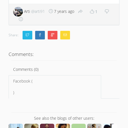
Arti
@arti91
7 years ago
1
Share:
Comments:
Comments (0)
Facebook (
)
See also the blogs of other users: