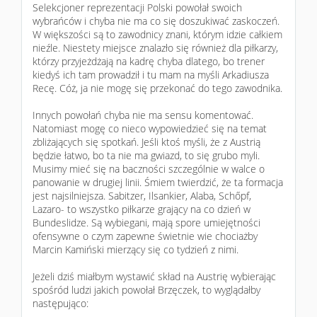
Selekcjoner reprezentacji Polski powołał swoich
wybrańców i chyba nie ma co się doszukiwać zaskoczeń.
W większości są to zawodnicy znani, którym idzie całkiem
nieźle. Niestety miejsce znalazło się również dla piłkarzy,
którzy przyjeżdżają na kadrę chyba dlatego, bo trener
kiedyś ich tam prowadził i tu mam na myśli Arkadiusza
Recę. Cóż, ja nie mogę się przekonać do tego zawodnika.
Innych powołań chyba nie ma sensu komentować.
Natomiast mogę co nieco wypowiedzieć się na temat
zbliżających się spotkań. Jeśli ktoś myśli, że z Austrią
będzie łatwo, bo ta nie ma gwiazd, to się grubo myli.
Musimy mieć się na baczności szczególnie w walce o
panowanie w drugiej linii. Śmiem twierdzić, że ta formacja
jest najsilniejsza. Sabitzer, Ilsankier, Alaba, Schőpf,
Lazaro- to wszystko piłkarze grający na co dzień w
Bundeslidze. Są wybiegani, mają spore umiejętności
ofensywne o czym zapewne świetnie wie chociażby
Marcin Kamiński mierzący się co tydzień z nimi.
Jeżeli dziś miałbym wystawić skład na Austrię wybierając
spośród ludzi jakich powołał Brzęczek, to wyglądałby
następująco: