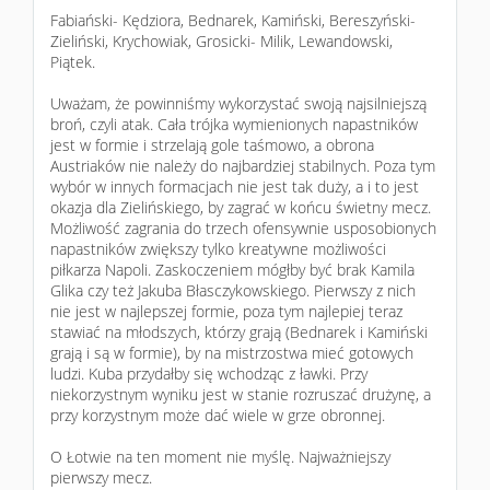
Fabiański- Kędziora, Bednarek, Kamiński, Bereszyński-
Zieliński, Krychowiak, Grosicki- Milik, Lewandowski,
Piątek.
Uważam, że powinniśmy wykorzystać swoją najsilniejszą
broń, czyli atak. Cała trójka wymienionych napastników
jest w formie i strzelają gole taśmowo, a obrona
Austriaków nie należy do najbardziej stabilnych. Poza tym
wybór w innych formacjach nie jest tak duży, a i to jest
okazja dla Zielińskiego, by zagrać w końcu świetny mecz.
Możliwość zagrania do trzech ofensywnie usposobionych
napastników zwiększy tylko kreatywne możliwości
piłkarza Napoli. Zaskoczeniem mógłby być brak Kamila
Glika czy też Jakuba Błasczykowskiego. Pierwszy z nich
nie jest w najlepszej formie, poza tym najlepiej teraz
stawiać na młodszych, którzy grają (Bednarek i Kamiński
grają i są w formie), by na mistrzostwa mieć gotowych
ludzi. Kuba przydałby się wchodząc z ławki. Przy
niekorzystnym wyniku jest w stanie rozruszać drużynę, a
przy korzystnym może dać wiele w grze obronnej.
O Łotwie na ten moment nie myślę. Najważniejszy
pierwszy mecz.