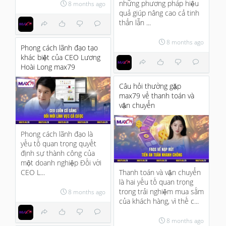
những phương pháp hiệu
8 months ago
quả giúp nâng cao cả tinh
thần lẫn ...
8 months ago
Phong cách lãnh đạo tạo
khác biệt của CEO Lương
Hoài Long max79
Câu hỏi thường gặp
max79 về thanh toán và
vận chuyển
Phong cách lãnh đạo là
yếu tố quan trọng quyết
định sự thành công của
một doanh nghiệp Đối với
CEO L...
Thanh toán và vận chuyển
là hai yếu tố quan trọng
trong trải nghiệm mua sắm
8 months ago
của khách hàng, vì thế c...
8 months ago