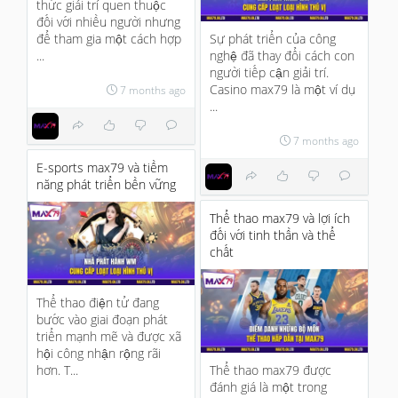
thức giải trí quen thuộc
đối với nhiều người nhưng
để tham gia một cách hợp
Sự phát triển của công
...
nghệ đã thay đổi cách con
người tiếp cận giải trí.
Casino max79 là một ví dụ
7 months ago
...
7 months ago
E-sports max79 và tiềm
năng phát triển bền vững
Thể thao max79 và lợi ích
đối với tinh thần và thể
chất
Thể thao điện tử đang
bước vào giai đoạn phát
triển mạnh mẽ và được xã
hội công nhận rộng rãi
hơn. T...
Thể thao max79 được
đánh giá là một trong