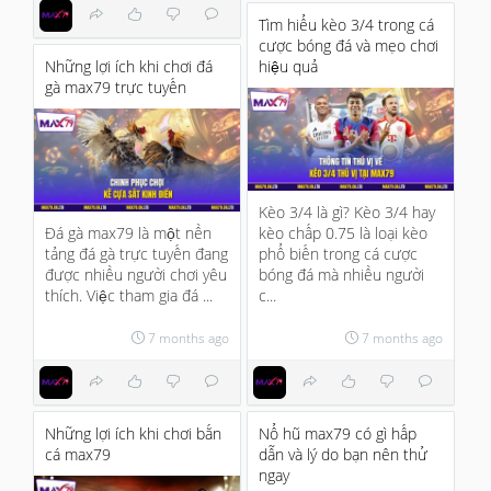
Tìm hiểu kèo 3/4 trong cá
cược bóng đá và mẹo chơi
Những lợi ích khi chơi đá
hiệu quả
gà max79 trực tuyến
Kèo 3/4 là gì? Kèo 3/4 hay
Đá gà max79 là một nền
kèo chấp 0.75 là loại kèo
tảng đá gà trực tuyến đang
phổ biến trong cá cược
được nhiều người chơi yêu
bóng đá mà nhiều người
thích. Việc tham gia đá ...
c...
7 months ago
7 months ago
Những lợi ích khi chơi bắn
Nổ hũ max79 có gì hấp
cá max79
dẫn và lý do bạn nên thử
ngay