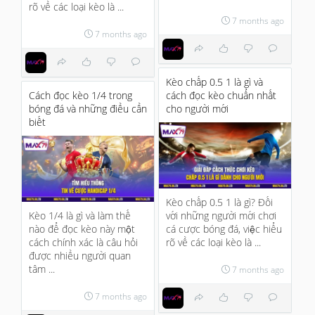
rõ về các loại kèo là ...
7 months ago
7 months ago
Kèo chấp 0.5 1 là gì và
Cách đọc kèo 1/4 trong
cách đọc kèo chuẩn nhất
bóng đá và những điều cần
cho người mới
biết
Kèo chấp 0.5 1 là gì? Đối
Kèo 1/4 là gì và làm thế
với những người mới chơi
nào để đọc kèo này một
cá cược bóng đá, việc hiểu
cách chính xác là câu hỏi
rõ về các loại kèo là ...
được nhiều người quan
tâm ...
7 months ago
7 months ago