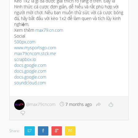
Kèo 1x2 là gì đã được giải thích rõ ràng ở trên. Đây là
hình thức cá cược đơn giản, dễ hiểu và rất phù hợp với
người mới chơi. Nếu bạn muốn thử sức với cá cược bóng
đá, hãy bắt đầu với kèo 1x2 để làm quen và tích lũy kinh
nghiệm.
Xem thêm
max79.cn.com
Social
500px.com
www.mysportsgo.com
max79cncom.stck.me
scrapbox.io
docs.google.com
docs.google.com
docs.google.com
soundcloud.com
@max79cncom
7 months ago
Share: