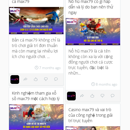
cá max79
Nổ hũ max79 có gì hấp
dẫn và lý do bạn nên thử
ngay
Bắn cá max79 không chỉ là
trò chơi giải trí đơn thuần
mà còn mang lại nhiều lợi
Nổ hũ max79 là cái tên
ích cho người chơi. ...
không còn xa lạ với cộng
đồng người chơi cá cược
trực tuyến, đặc biệt là
7 months ago
nhữn...
8 months ago
Kinh nghiệm tham gia xổ
số max79 một cách hợp lý
Casino max79 và vai trò
của công nghệ trong giải
trí trực tuyến