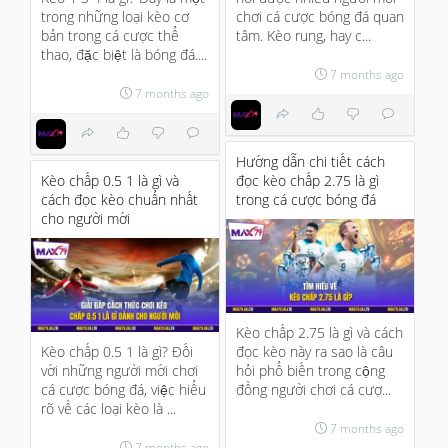
trong những loại kèo cơ
chơi cá cược bóng đá quan
bản trong cá cược thể
tâm. Kèo rung, hay c...
thao, đặc biệt là bóng đá....
7 months ago
7 months ago
Hướng dẫn chi tiết cách
Kèo chấp 0.5 1 là gì và
đọc kèo chấp 2.75 là gì
cách đọc kèo chuẩn nhất
trong cá cược bóng đá
cho người mới
Kèo chấp 2.75 là gì và cách
Kèo chấp 0.5 1 là gì? Đối
đọc kèo này ra sao là câu
với những người mới chơi
hỏi phổ biến trong cộng
cá cược bóng đá, việc hiểu
đồng người chơi cá cượ...
rõ về các loại kèo là ...
7 months ago
7 months ago