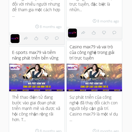
đối với nhiều người nhưng
trực tuyến, đặc biệt là
để tham gia một cách hợp
nhữn...
...
8 months ago
8 months ago
Casino max79 và vai trò
E-sports max79 và tiềm
của công nghệ trong giải
năng phát triển bền vững
trí trực tuyến
Thể thao điện tử đang
Sự phát triển của công
bước vào giai đoạn phát
nghệ đã thay đổi cách con
triển mạnh mẽ và được xã
người tiếp cận giải trí.
hội công nhận rộng rãi
Casino max79 là một ví dụ
hơn. T...
...
8 months ago
8 months ago