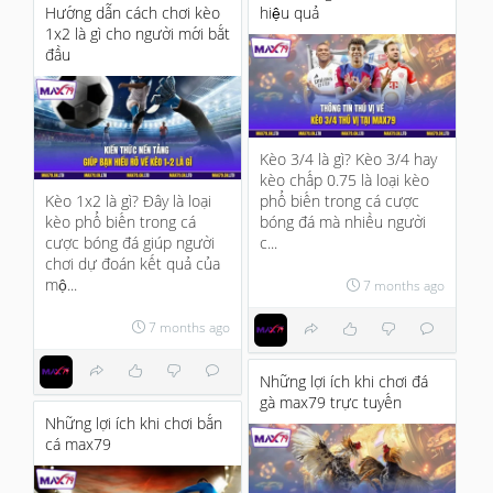
Hướng dẫn cách chơi kèo
hiệu quả
1x2 là gì cho người mới bắt
đầu
Kèo 3/4 là gì? Kèo 3/4 hay
kèo chấp 0.75 là loại kèo
Kèo 1x2 là gì? Đây là loại
phổ biến trong cá cược
kèo phổ biến trong cá
bóng đá mà nhiều người
cược bóng đá giúp người
c...
chơi dự đoán kết quả của
mộ...
7 months ago
7 months ago
Những lợi ích khi chơi đá
gà max79 trực tuyến
Những lợi ích khi chơi bắn
cá max79