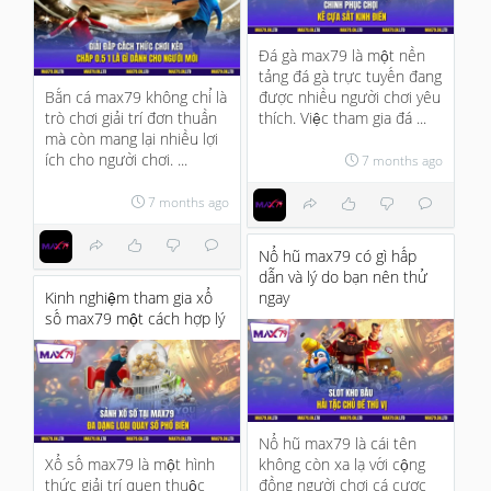
Đá gà max79 là một nền
tảng đá gà trực tuyến đang
Bắn cá max79 không chỉ là
được nhiều người chơi yêu
trò chơi giải trí đơn thuần
thích. Việc tham gia đá ...
mà còn mang lại nhiều lợi
ích cho người chơi. ...
7 months ago
7 months ago
Nổ hũ max79 có gì hấp
dẫn và lý do bạn nên thử
Kinh nghiệm tham gia xổ
ngay
số max79 một cách hợp lý
Nổ hũ max79 là cái tên
Xổ số max79 là một hình
không còn xa lạ với cộng
thức giải trí quen thuộc
đồng người chơi cá cược