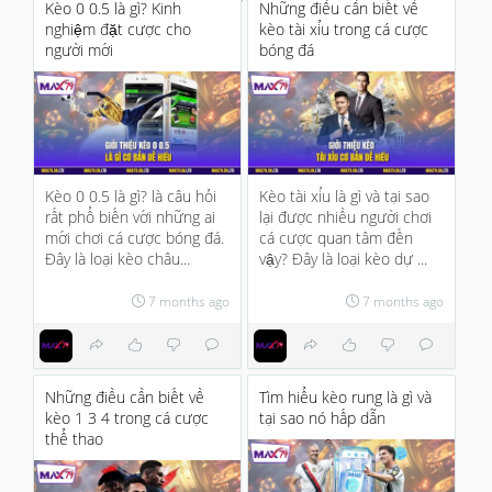
Kèo 0 0.5 là gì? Kinh
Những điều cần biết về
nghiệm đặt cược cho
kèo tài xỉu trong cá cược
người mới
bóng đá
Kèo 0 0.5 là gì? là câu hỏi
Kèo tài xỉu là gì và tại sao
rất phổ biến với những ai
lại được nhiều người chơi
mới chơi cá cược bóng đá.
cá cược quan tâm đến
Đây là loại kèo châu...
vậy? Đây là loại kèo dự ...
7 months ago
7 months ago
Những điều cần biết về
Tìm hiểu kèo rung là gì và
kèo 1 3 4 trong cá cược
tại sao nó hấp dẫn
thể thao