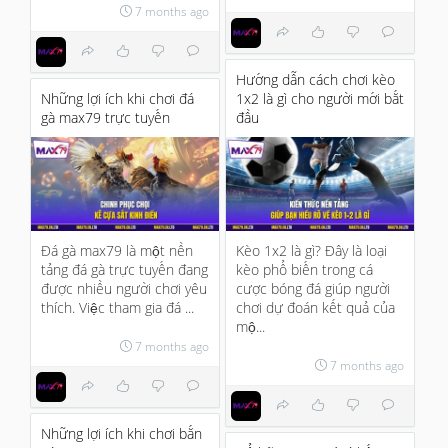
7 months ago
Hướng dẫn cách chơi kèo
Những lợi ích khi chơi đá
1x2 là gì cho người mới bắt
gà max79 trực tuyến
đầu
Đá gà max79 là một nền
Kèo 1x2 là gì? Đây là loại
tảng đá gà trực tuyến đang
kèo phổ biến trong cá
được nhiều người chơi yêu
cược bóng đá giúp người
thích. Việc tham gia đá ...
chơi dự đoán kết quả của
mộ...
7 months ago
7 months ago
Những lợi ích khi chơi bắn