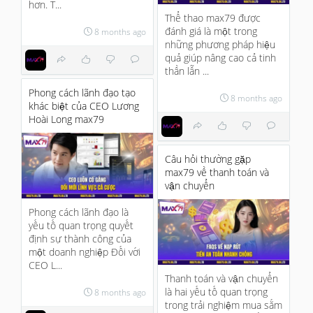
hơn. T...
Thể thao max79 được
đánh giá là một trong
8 months ago
những phương pháp hiệu
quả giúp nâng cao cả tinh
thần lẫn ...
Phong cách lãnh đạo tạo
8 months ago
khác biệt của CEO Lương
Hoài Long max79
Câu hỏi thường gặp
max79 về thanh toán và
vận chuyển
Phong cách lãnh đạo là
yếu tố quan trọng quyết
định sự thành công của
một doanh nghiệp Đối với
CEO L...
Thanh toán và vận chuyển
là hai yếu tố quan trọng
8 months ago
trong trải nghiệm mua sắm