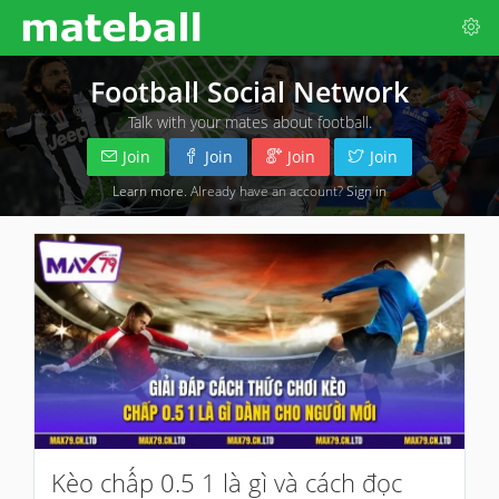
Football Social Network
Talk with your mates about football.
Join
Join
Join
Join
Learn more
. Already have an account?
Sign in
Kèo chấp 0.5 1 là gì và cách đọc