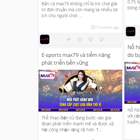
0.75 l
Bắn cá max79 không chỉ là trò chơi giải
bóng đ
trí đơn thuần mà còn mang lại nhiều lợi
ích cho người chơi. ...
7 months ago
Nổ hũ
E-sports max79 và tiềm năng
do b
phát triển bền vững
Nổ hũ 
với cộ
Thể thao điện tử đang bước vào giai
tuyến,
đoạn phát triển mạnh mẽ và được xã
hội công nhận rộng rãi hơn. T...