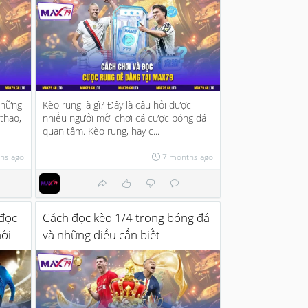
 những
Kèo rung là gì? Đây là câu hỏi được
thao,
nhiều người mới chơi cá cược bóng đá
quan tâm. Kèo rung, hay c...
hs ago
7 months ago
 đọc
Cách đọc kèo 1/4 trong bóng đá
ới
và những điều cần biết