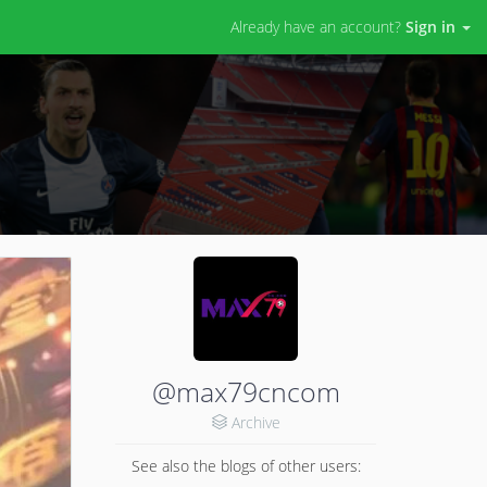
Already have an account?
Sign in
@max79cncom
Archive
See also the blogs of other users: