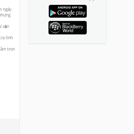
m ngày
 nhưng
í vận
ra tình
sắm trọn