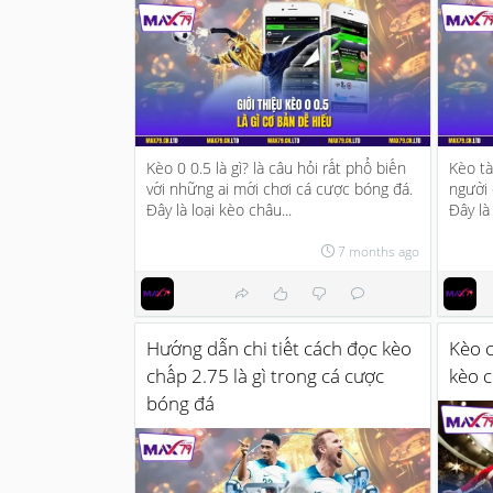
Kèo 0 0.5 là gì? là câu hỏi rất phổ biến
Kèo tà
với những ai mới chơi cá cược bóng đá.
người 
Đây là loại kèo châu...
Đây là 
7 months ago
Hướng dẫn chi tiết cách đọc kèo
Kèo c
chấp 2.75 là gì trong cá cược
kèo 
bóng đá