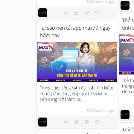
8 months ago
Thể t
Tại sao nên tải app max79 ngay
tinh 
hôm nay
Thể t
trong
Trong cuộc sống hiện đại, việc tìm kiếm
giúp n
những ứng dụng giúp giải trí và kiếm
tiền đang trở thành xu ...
8 months ago
Trác