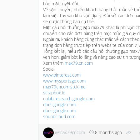
bảo mật tuyệt đối.
Về vận chuyển, nhiều khách hàng thắc mắc về thờ
làm việc tùy vào khu vực địa lý. Đối với các đơn 
sẽ được thông báo cụ thể.
Một câu hỏi thường gặp max79 khác là phí vận c
chuyển cho các đơn hàng trên một mức giá quy đị
Ngoài ra, khách hàng cũng thắc mắc về cách theo
trạng đơn hàng trực tiếp trên website của đơn vị 
Tổng kết lại, hiểu rõ các câu hỏi thường gặp ma
vẹn hơn, giảm bớt lo lắng và nâng cao sự tin tưởn
Xem thêm
max79.cn.com
Social
www.pinterest.com
www.mysportsgo.com
max79cncom.stck.me
scrapbox.io
colab.research.google.com
docs.google.com
docs.google.com
soundcloud.com
@max79cncom
8 months ago