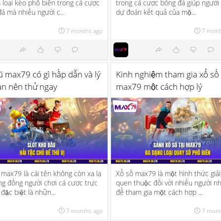
à loại kèo phổ biến trong cá cược
trong cá cược bóng đá giúp người
á mà nhiều người c...
dự đoán kết quả của mộ...
7 months ago
7 mont
 max79 có gì hấp dẫn và lý
Kinh nghiệm tham gia xổ số
ạn nên thử ngay
max79 một cách hợp lý
max79 là cái tên không còn xa lạ
Xổ số max79 là một hình thức giải 
ng đồng người chơi cá cược trực
quen thuộc đối với nhiều người n
 đặc biệt là nhữn...
để tham gia một cách hợp ...
7 months ago
7 mont