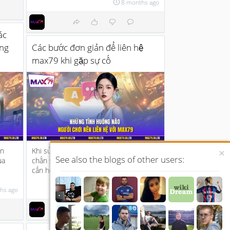
8 months ago
ác
ong
Các bước đơn giản để liên hệ
max79 khi gặp sự cố
an
Khi sử dụng dịch vụ hay sản phẩm, chắc
×
See also the blogs of other users:
ủa
chắn sẽ có lúc bạn gặp phải sự cố hoặc
cần hỗ trợ. Lúc này, v...
hs ago
8 months ago