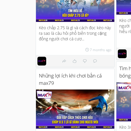
Kèo ch
người 
Kèo chấp 2.75 là gì và cách đọc kèo này
hiểu rõ
ra sao là câu hỏi phổ biến trong cộng
đồng người chơi cá cượ...
7 months ago
Tìm h
Những lợi ích khi chơi bắn cá
bóng
max79
Kèo 3/