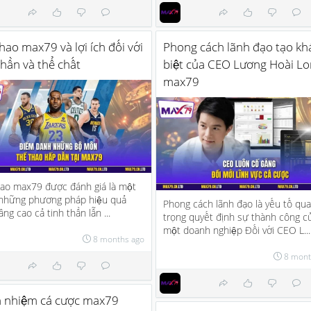
hao max79 và lợi ích đối với
Phong cách lãnh đạo tạo kh
thần và thể chất
biệt của CEO Lương Hoài L
max79
hao max79 được đánh giá là một
 những phương pháp hiệu quả
Phong cách lãnh đạo là yếu tố qu
âng cao cả tinh thần lẫn ...
trọng quyết định sự thành công c
một doanh nghiệp Đối với CEO L...
8 months ago
8 mont
h nhiệm cá cược max79