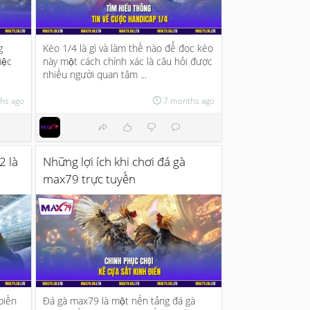
g
Kèo 1/4 là gì và làm thế nào để đọc kèo
iệc
này một cách chính xác là câu hỏi được
nhiều người quan tâm ...
hs ago
7 months ago
2 là
Những lợi ích khi chơi đá gà
max79 trực tuyến
biến
Đá gà max79 là một nền tảng đá gà