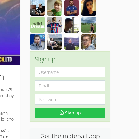
Sign up
n
p max79
ảm thấy
Sign up
hanh
lợi cho
 ngân
Get the mateball app
 được