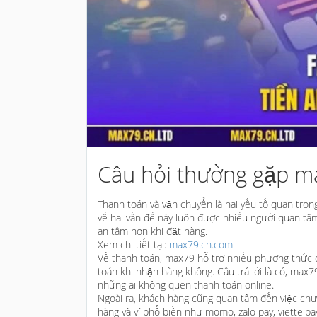
Câu hỏi thường gặp m
Thanh toán và vận chuyển là hai yếu tố quan trọ
về hai vấn đề này luôn được nhiều người quan tâm
an tâm hơn khi đặt hàng.
Xem chi tiết tại:
max79.cn.com
Về thanh toán, max79 hỗ trợ nhiều phương thức đ
toán khi nhận hàng không. Câu trả lời là có, max7
những ai không quen thanh toán online.
Ngoài ra, khách hàng cũng quan tâm đến việc chu
hàng và ví phổ biến như momo, zalo pay, viettelp