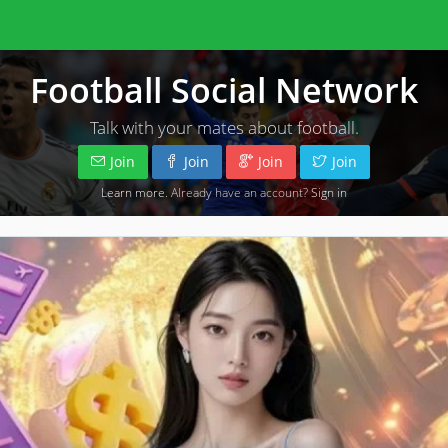
Football Social Network
Talk with your mates about football.
Join
Join
Join
Join
Learn more
. Already have an account?
Sign in