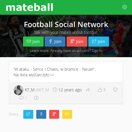
Football Social Network
Talk with your mates about football.
Join
Join
Join
Join
Learn more
. Already have an account?
Sign in
'W ataku - Serce i Chaos, w bramce - Neuer'.
Na Ikea wystarczyło
;)
KT_M
@KT_M
12 years ago
7
1
Share: