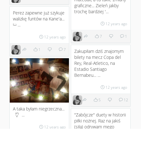
graficzne... Zieleń jakby
trochę bardziej '...
Perez zapewne już szykuje
walizkę funtów na Kane'a...
12 years ago
...
;)
7
1
12 years ago
1
7
Zakupiłam dziś znajomym
bilety na mecz Copa del
Rey, Real-Atletico, na
Estadio Santiago
Bernabeu... ...
12 years ago
5
12
A taka byłam niegrzeczna...
"Zabójcze" duety w historii
...
<3
piłki nożnej. Raz na jakiś
(siłą) odrywam mego
12 years ago
siostrzeńca od...
6
19