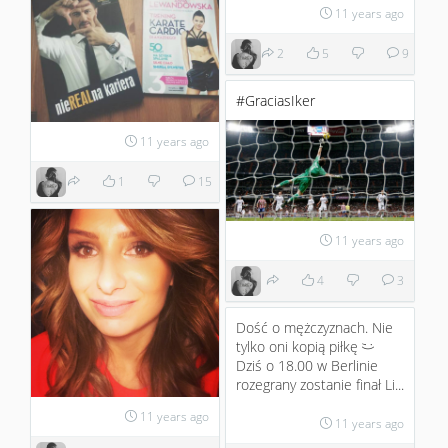
11 years ago
2
5
9
#GraciasIker
11 years ago
1
15
11 years ago
4
3
Dość o mężczyznach. Nie
tylko oni kopią piłkę
;)
Dziś o 18.00 w Berlinie
rozegrany zostanie finał Li...
11 years ago
11 years ago