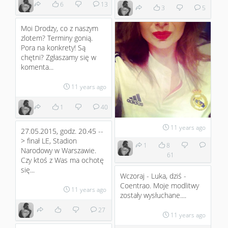
6
13
3
5
Moi Drodzy, co z naszym
zlotem? Terminy gonią.
Pora na konkrety! Są
chętni? Zgłaszamy się w
komenta...
11 years ago
1
40
11 years ago
27.05.2015, godz. 20.45 --
> finał LE, Stadion
1
8
Narodowy w Warszawie.
61
Czy ktoś z Was ma ochotę
się...
Wczoraj - Luka, dziś -
Coentrao. Moje modlitwy
11 years ago
zostały wysłuchane....
27
11 years ago