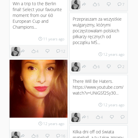
Win a trip to the Berlin
5
7
final! Select your favourite
moment from our 60
Przepraszam za wszystkie
European Cup and
wulgaryzmy, którymi
Champions...
poczęstowałam polskich
piłkarzy ręcznych od
11 years ago
początku MŚ...
4
12
12 years ago
6
2
There Will Be Haters.
https://www.youtube.com/
watch?v=UNiGSf2Sy30...
12 years ago
1
4
12 years ago
Kilka dni off od świata
8
16
mateball, a tu takie zmiany