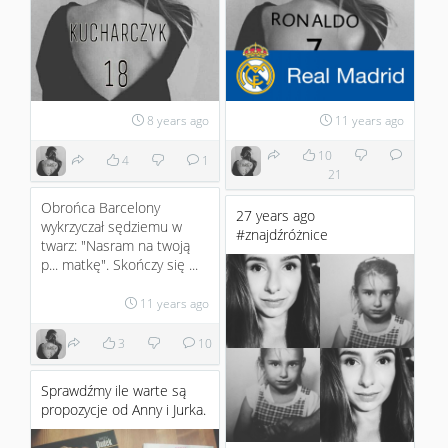
8 years ago
11 years ago
10
4
1
21
Obrońca Barcelony
27 years ago
wykrzyczał sędziemu w
#znajdźróżnice
twarz: "Nasram na twoją
p... matkę". Skończy się ...
11 years ago
3
10
Sprawdźmy ile warte są
propozycje od Anny i Jurka.