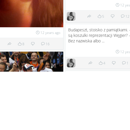
12 ye
5
12
Budapeszt, stoisko z pamiątkami. 
12 years ago
są koszulki reprezentacji Węgier? -
Bez nazwiska albo ...
8
16
12 ye
4
1
Parodia sobotniego El Clasico
;)
http://fangol.pl/view/74298/parodi
sobotniego-el-clasico?scor...
12 ye
owo o Barcelonie, Jej wiernych
2
ch. Konkretnie dwóch... których
 (!) od dawna, ale...