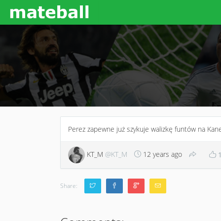
Perez zapewne już szykuje walizkę funtów na Kane
KT_M
@KT_M
12 years ago
Share: