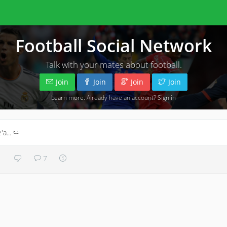
Football Social Network
Talk with your mates about football.
Join
Join
Join
Join
Learn more
. Already have an account?
Sign in
'a...
;)
7
1