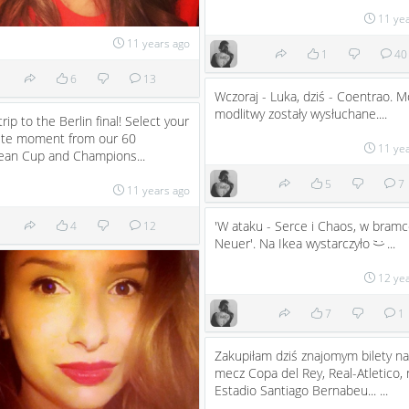
11 ye
11 years ago
1
40
6
13
Wczoraj - Luka, dziś - Coentrao. M
modlitwy zostały wysłuchane....
trip to the Berlin final! Select your
rite moment from our 60
11 ye
ean Cup and Champions...
5
7
11 years ago
'W ataku - Serce i Chaos, w bramc
4
12
Neuer'. Na Ikea wystarczyło
...
;)
12 ye
7
1
Zakupiłam dziś znajomym bilety na
mecz Copa del Rey, Real-Atletico, 
Estadio Santiago Bernabeu... ...