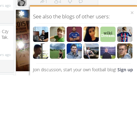
1
4
ars ago
×
See also the blogs of other users:
- Czy
 Tak.
ars ago
Join discussion, start your own football blog!
Sign up
A taka byłam niegrzeczna...
...
<3
a-
12 years ago
6
19
ars ago
Isco! https://www.youtube.com/watch?
v=-2x0Hy5a9fA...
12 years ago