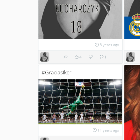
8 years ago
4
1
#GraciasIker
11 years ago