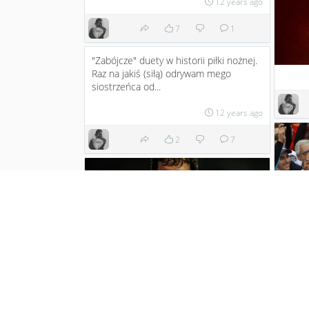
12 years ago
7
1
"Zabójcze" duety w historii piłki nożnej.
Raz na jakiś (siłą) odrywam mego
siostrzeńca od...
12 years ago
2
7
Wyjątk
kibica
wielbię
"29 października 1994 roku, na
stadionie La Romareda w Saragossie, w