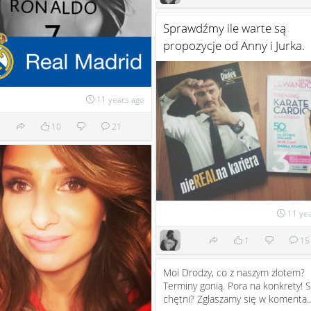
Sprawdźmy ile warte są
propozycje od Anny i Jurka.
11 years ago
10
21
11 ye
1
15
Moi Drodzy, co z naszym zlotem?
Terminy gonią. Pora na konkrety! 
chętni? Zgłaszamy się w komenta..