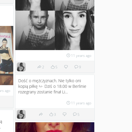
11 years ago
2
5
9
Dość o mężczyznach. Nie tylko oni
kopią piłkę
Dziś o 18.00 w Berlinie
;)
ars ago
rozegrany zostanie finał Li...
11 years ago
3
5
Są
.