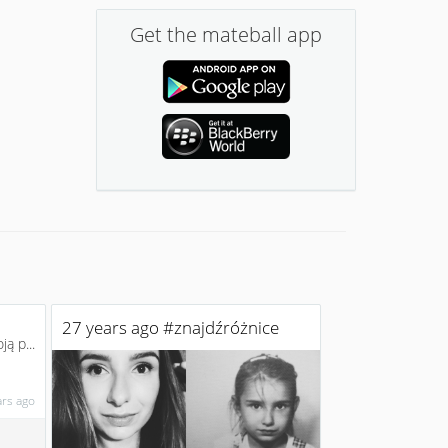
Get the mateball app
27 years ago #znajdźróżnice
ą p...
ars ago