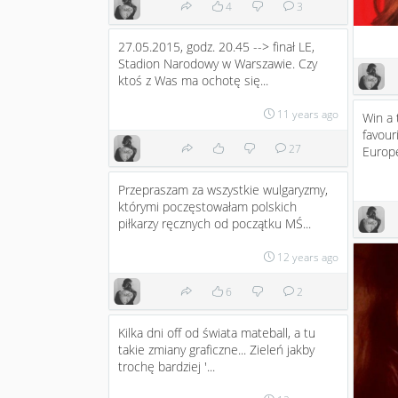
4
3
27.05.2015, godz. 20.45 --> finał LE,
Stadion Narodowy w Warszawie. Czy
ktoś z Was ma ochotę się...
11 years ago
Win a 
favou
27
Europ
Przepraszam za wszystkie wulgaryzmy,
którymi poczęstowałam polskich
piłkarzy ręcznych od początku MŚ...
12 years ago
6
2
Kilka dni off od świata mateball, a tu
takie zmiany graficzne... Zieleń jakby
trochę bardziej '...