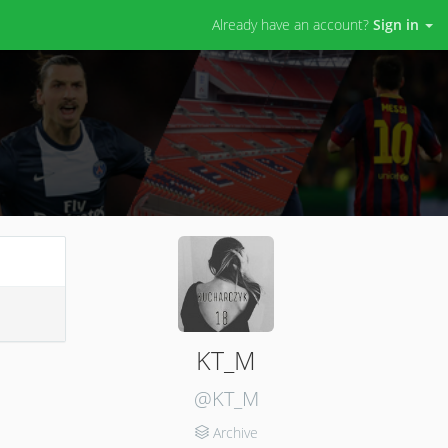
Already have an account?
Sign in
KT_M
@KT_M
Archive