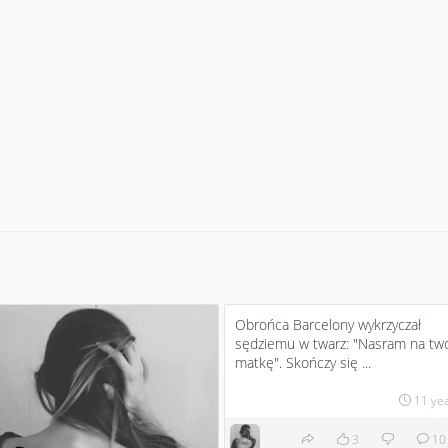
Obrońca Barcelony wykrzyczał
sędziemu w twarz: "Nasram na twoj
matkę". Skończy się ...
11 ye
3
10