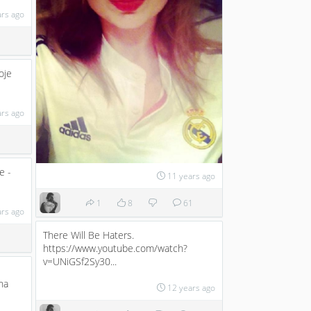
ars ago
oje
ars ago
e -
11 years ago
1
8
61
ars ago
There Will Be Haters.
https://www.youtube.com/watch?
v=UNiGSf2Sy30...
na
12 years ago