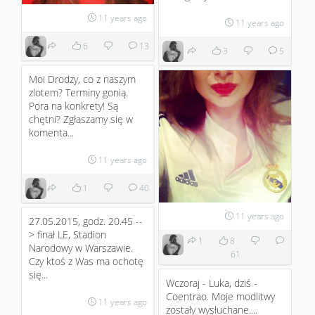
11 years ago
11 years ago
6
13
3
5
Moi Drodzy, co z naszym
zlotem? Terminy gonią.
Pora na konkrety! Są
chętni? Zgłaszamy się w
komenta...
11 years ago
1
40
11 years ago
27.05.2015, godz. 20.45 --
> finał LE, Stadion
1
8
Narodowy w Warszawie.
61
Czy ktoś z Was ma ochotę
się...
Wczoraj - Luka, dziś -
Coentrao. Moje modlitwy
11 years ago
zostały wysłuchane....