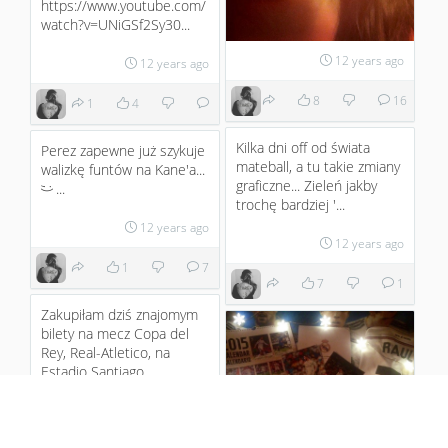
https://www.youtube.com/
watch?v=UNiGSf2Sy30...
12 years ago
12 years ago
8
16
1
4
Kilka dni off od świata
Perez zapewne już szykuje
mateball, a tu takie zmiany
walizkę funtów na Kane'a...
graficzne... Zieleń jakby
...
;)
trochę bardziej '...
12 years ago
12 years ago
1
7
7
1
Zakupiłam dziś znajomym
bilety na mecz Copa del
Rey, Real-Atletico, na
Estadio Santiago
Bernabeu... ...
12 years ago