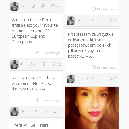
27
11 years ago
Win a trip to the Berlin
5
7
final! Select your favourite
moment from our 60
Przepraszam za wszystkie
European Cup and
wulgaryzmy, którymi
Champions...
poczęstowałam polskich
piłkarzy ręcznych od
11 years ago
początku MŚ...
4
12
12 years ago
'W ataku - Serce i Chaos,
6
2
w bramce - Neuer'. Na
Ikea wystarczyło
...
;)
12 years ago
7
1
There Will Be Haters.