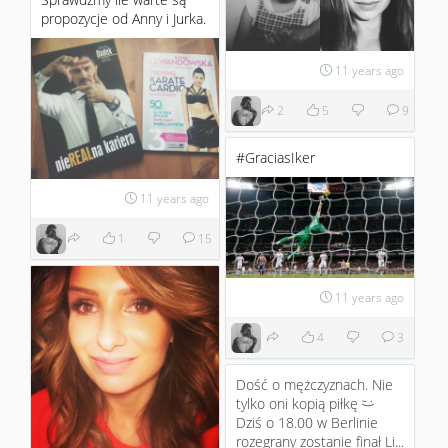
propozycje od Anny i Jurka.
11 years ago
2
5
9
#GraciasIker
11 years ago
1
15
11 years ago
4
3
Dość o mężczyznach. Nie
tylko oni kopią piłkę
;)
Dziś o 18.00 w Berlinie
rozegrany zostanie finał Li...