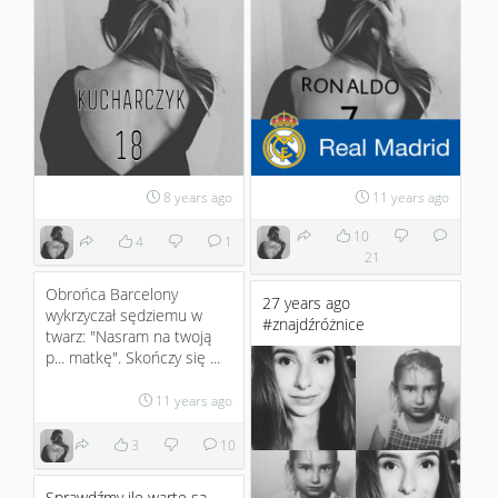
8 years ago
11 years ago
10
4
1
21
Obrońca Barcelony
27 years ago
wykrzyczał sędziemu w
#znajdźróżnice
twarz: "Nasram na twoją
p... matkę". Skończy się ...
11 years ago
3
10
Sprawdźmy ile warte są