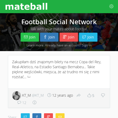
Football Social Network
Talk with your mates about football.
Join
Join
Join
Join
Learn more
. Already have an account?
Sign in
Zakupiłam dziś znajomym bilety na mecz Copa del Rey,
Real-Atletico, na Estadio Santiago Bernabeu... Takie
piękne wejściówki, miejsca, że aż trudno mi się z nimi
rozstać...
;)
KT_M
@KT_M
12 years ago
5
12
Share: