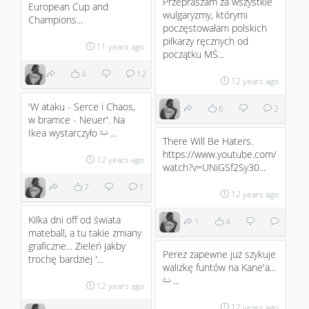
Przepraszam za wszystkie
European Cup and
wulgaryzmy, którymi
Champions...
poczęstowałam polskich
piłkarzy ręcznych od
11 years ago
początku MŚ...
4
12
12 years ago
'W ataku - Serce i Chaos,
6
2
w bramce - Neuer'. Na
Ikea wystarczyło
...
;)
There Will Be Haters.
https://www.youtube.com/
12 years ago
watch?v=UNiGSf2Sy30...
7
1
12 years ago
Kilka dni off od świata
1
4
mateball, a tu takie zmiany
graficzne... Zieleń jakby
Perez zapewne już szykuje
trochę bardziej '...
walizkę funtów na Kane'a...
...
;)
12 years ago
12 years ago