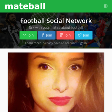
Football Social Network
Talk with your mates about football.
Join
Join
Join
Join
Learn more
. Already have an account?
Sign in