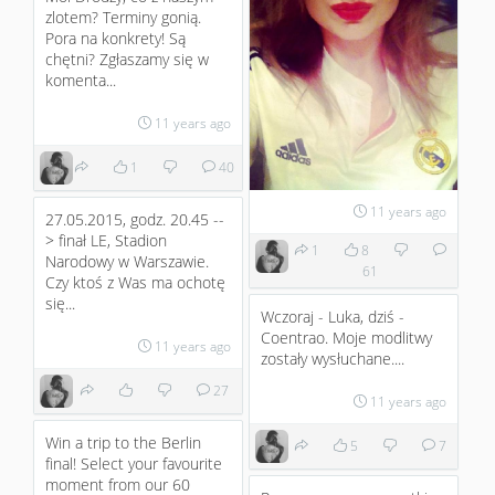
zlotem? Terminy gonią.
Pora na konkrety! Są
chętni? Zgłaszamy się w
komenta...
11 years ago
1
40
11 years ago
27.05.2015, godz. 20.45 --
> finał LE, Stadion
1
8
Narodowy w Warszawie.
61
Czy ktoś z Was ma ochotę
się...
Wczoraj - Luka, dziś -
Coentrao. Moje modlitwy
11 years ago
zostały wysłuchane....
27
11 years ago
Win a trip to the Berlin
5
7
final! Select your favourite
moment from our 60