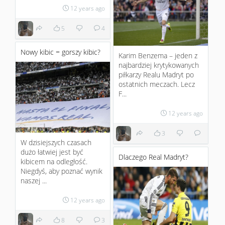
12 years ago
5
4
Nowy kibic = gorszy kibic?
Karim Benzema – jeden z
najbardziej krytykowanych
piłkarzy Realu Madryt po
ostatnich meczach. Lecz
F...
12 years ago
3
W dzisiejszych czasach
dużo łatwiej jest być
Dlaczego Real Madryt?
kibicem na odległość.
Niegdyś, aby poznać wynik
naszej ...
12 years ago
8
3