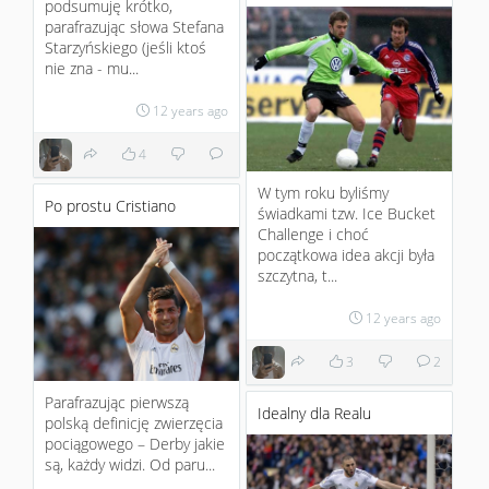
podsumuję krótko,
parafrazując słowa Stefana
Starzyńskiego (jeśli ktoś
nie zna - mu...
12 years ago
4
W tym roku byliśmy
Po prostu Cristiano
świadkami tzw. Ice Bucket
Challenge i choć
początkowa idea akcji była
szczytna, t...
12 years ago
3
2
Parafrazując pierwszą
Idealny dla Realu
polską definicję zwierzęcia
pociągowego – Derby jakie
są, każdy widzi. Od paru...