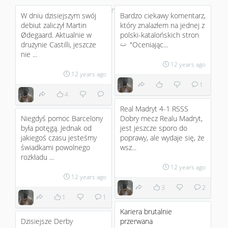
No more
W dniu dzisiejszym swój
Bardzo ciekawy komentarz,
debiut zaliczył Martin
który znalazłem na jednej z
Ødegaard. Aktualnie w
polski-katalońskich stron
drużynie Castilli, jeszcze
"Oceniając...
:)
nie ...
12 years ago
12 years ago
1
4
Real Madryt 4-1 RSSS
Niegdyś pomoc Barcelony
Dobry mecz Realu Madryt,
była potęgą. Jednak od
jest jeszcze sporo do
jakiegoś czasu jesteśmy
poprawy, ale wydaje się, że
świadkami powolnego
wsz...
rozkładu ...
12 years ago
12 years ago
3
2
1
1
Kariera brutalnie
Dzisiejsze Derby
przerwana