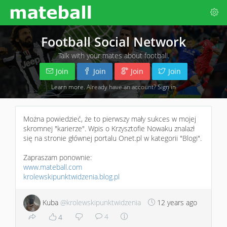
Football Social Network
Talk with your mates about football.
Join
Join
Join
Join
Learn more
. Already have an account?
Sign in
Można powiedzieć, że to pierwszy mały sukces w mojej
skromnej "karierze". Wpis o Krzysztofie Nowaku znalazł
się na stronie głównej portalu Onet.pl w kategorii "Blogi".
Zapraszam ponownie:
www.mateball.com
krolewskipunktwidzenia.blog.pl
Kuba
@krolewskipunktwidzenia
12 years ago
4
4