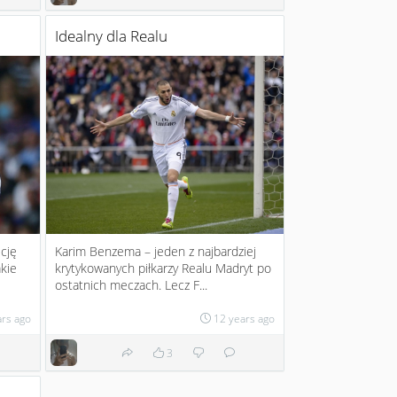
Idealny dla Realu
icję
Karim Benzema – jeden z najbardziej
kie
krytykowanych piłkarzy Realu Madryt po
ostatnich meczach. Lecz F...
ars ago
12 years ago
3