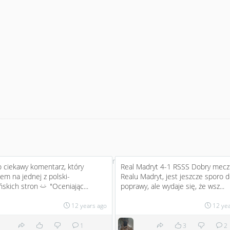
No more
 ciekawy komentarz, który
Real Madryt 4-1 RSSS Dobry mecz
łem na jednej z polski-
Realu Madryt, jest jeszcze sporo 
ńskich stron
"Oceniając...
poprawy, ale wydaje się, że wsz...
:)
12 years ago
12 ye
1
3
2