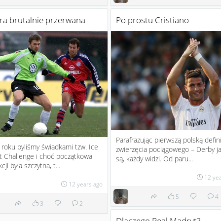
ra brutalnie przerwana
Po prostu Cristiano
Parafrazując pierwszą polską defin
roku byliśmy świadkami tzw. Ice
zwierzęcia pociągowego – Derby ja
t Challenge i choć początkowa
są, każdy widzi. Od paru...
cji była szczytna, t...
12 ye
12 years ago
5
4
3
2
Dlaczego Real Madryt?