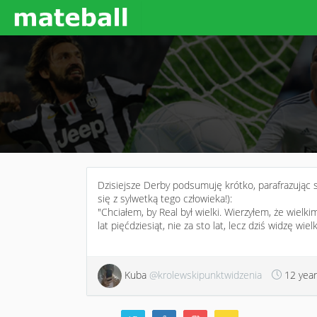
Dzisiejsze Derby podsumuję krótko, parafrazując 
się z sylwetką tego człowieka!):
"Chciałem, by Real był wielki. Wierzyłem, że wielkim
lat pięćdziesiąt, nie za sto lat, lecz dziś widzę wiel
Kuba
@krolewskipunktwidzenia
12 yea