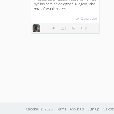
być kibicem na odległość. Niegdyś, aby
poznać wynik naszej ...
12 years ago
8
3
Mateball
© 2026
Terms
About us
Sign up
Ogłosz