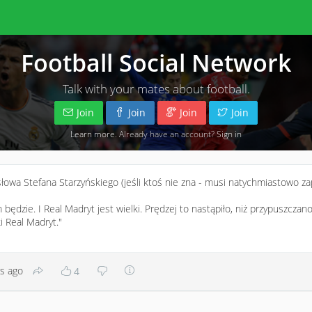
Football Social Network
Talk with your mates about football.
Join
Join
Join
Join
Learn more
. Already have an account?
Sign in
słowa Stefana Starzyńskiego (jeśli ktoś nie zna - musi natychmiastowo z
 będzie. I Real Madryt jest wielki. Prędzej to nastąpiło, niż przypuszczano
ki Real Madryt."
rs ago
4