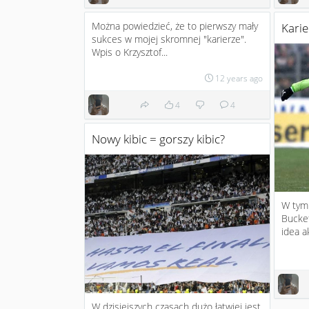
Można powiedzieć, że to pierwszy mały
Karie
sukces w mojej skromnej "karierze".
Wpis o Krzysztof...
12 years ago
4
4
Nowy kibic = gorszy kibic?
W tym 
Bucke
idea ak
W dzisiejszych czasach dużo łatwiej jest