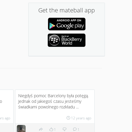
Get the mateball app
Niegdyś pomoc Barcelony była potęgą.
do
Jednak od jakiegoś czasu jesteśmy
świadkami powolnego rozkładu ...
ars ago
12 years ago
1
1