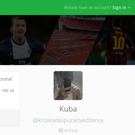
Already have an account?
Sign in
apoznać
. Nie za
Kuba
@krolewskipunktwidzenia
Archive