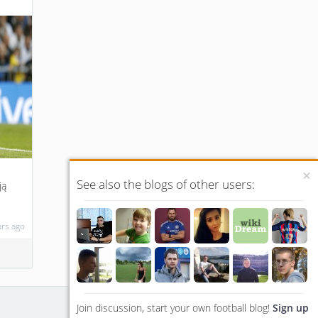
×
See also the blogs of other users:
ją
ars ago
Language
Join discussion, start your own football blog!
Sign up