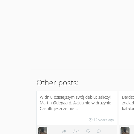
Other posts:
W dniu dzisiejszym swój debiut zaliczył
Bardzo
Martin Ødegaard. Aktualnie w drużynie
znalaz
Castilli, jeszcze nie ...
katalo
12 years ago
4