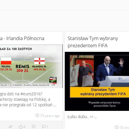
a - Irlandia Północna
Stanisław Tym wybrany
prezedentem FIFA
ygra dziś na #euro2016?
herzy stawiają na Polskę, a
ia nie przegrała od 12 spotkań ...
10 years ago
Łubu dubu..
...
:)
4
1
10 ye