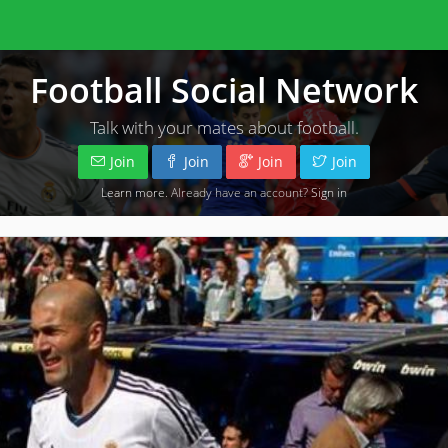
Football Social Network
Talk with your mates about football.
Join
Join
Join
Join
Learn more
. Already have an account?
Sign in