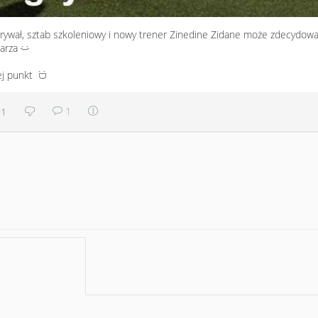
ywał, sztab szkoleniowy i nowy trener Zinedine Zidane może zdecydow
karza
:)
ej punkt
:D
1
1