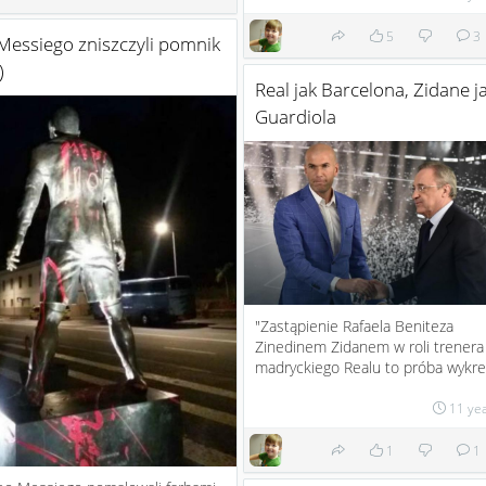
5
3
Messiego zniszczyli pomnik
)
Real jak Barcelona, Zidane j
Guardiola
"Zastąpienie Rafaela Beniteza
Zinedinem Zidanem w roli trenera
madryckiego Realu to próba wykre.
11 ye
1
1