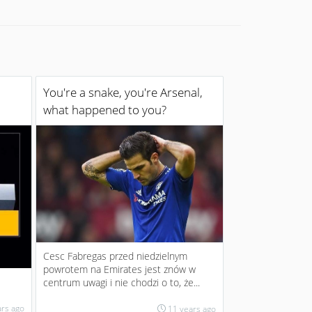
You're a snake, you're Arsenal,
what happened to you?
Cesc Fabregas przed niedzielnym
powrotem na Emirates jest znów w
centrum uwagi i nie chodzi o to, że...
ars ago
11 years ago