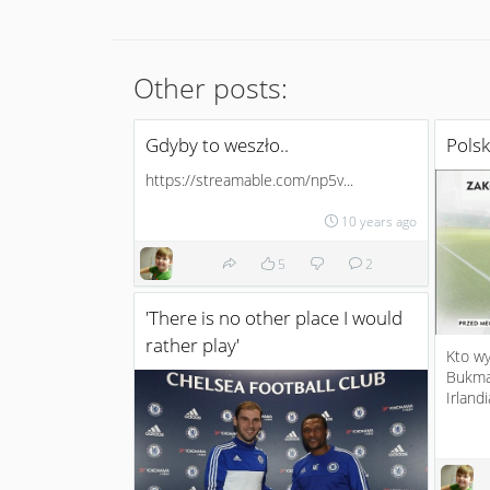
Other posts:
Gdyby to weszło..
Polsk
https://streamable.com/np5v...
10 years ago
5
2
'There is no other place I would
rather play'
Kto w
Bukmac
Irland