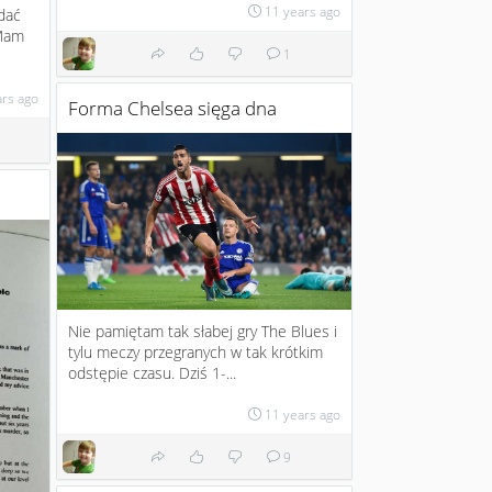
11 years ago
dać
am
1
ars ago
Forma Chelsea sięga dna
Nie pamiętam tak słabej gry The Blues i
tylu meczy przegranych w tak krótkim
odstępie czasu. Dziś 1-...
11 years ago
9