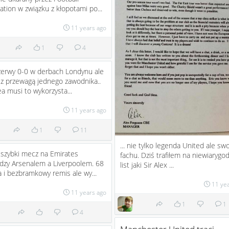
ation w związku z kłopotami po...
11 years ago
1
4
zerwy 0-0 w derbach Londynu ale
z przewagą jednego zawodnika..
a musi to wykorzysta...
11 years ago
1
11
... nie tylko legenda United ale sw
szybki mecz na Emirates
fachu. Dziś trafiłem na niewiarygo
dzy Arsenalem a Liverpoolem. 68
list jaki Sir Alex ...
 i bezbramkowy remis ale wy...
11 ye
11 years ago
1
1
4