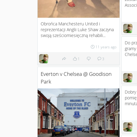
Associ
Obrońca Manchesteru United i
reprezentacji Anglii Luke Shaw zaczyna
swoją sześciomiesięczną rehabili...
Do pr
11 years ago
gramy 
Chelse
1
3
Everton v Chelsea @ Goodison
Park
Dobry 
pomię
minuta