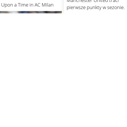
Manchester United traci
 Upon a Time in AC Milan
pierwsze punkty w sezonie.
Zawodnicy Manchesteru United str
dziś pierwsze punkty w sezonie.
o raz kolejny trafiłem na to
Czerwone Diabły zremisowały na...
ne zdjęcie i postanowiłem
ć je tutaj. Mówcie co chcec...
11 ye
11 years ago
1
10
3
3
Kibice United szydzą z City
ng FIFA: awans Polski na 30
ję oraz nowy lider.