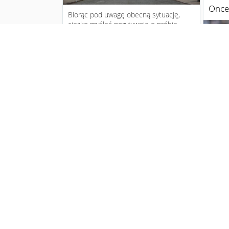
Once
Biorąc pod uwagę obecną sytuację,
ciężko myśleć pozytywnie o próbie
powtórzenia wyniku z przed roku,...
11 years ago
1
6
Manchester City potwierdził
podpisanie kontraktu ze
Sterlingiem
Dziś p
wymow
wrzuci
Ranki
Po miesiącach oczekiwań młody Anglik
pozyc