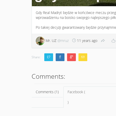
Gdy Real Madryt będzie w końcówce meczu przegr
wprowadzeniu na boisko swojego najlepszego pił
Po takiej decyzji gwarantowany będzie przynajmni
Mr. UZ
@mruz
11 years ago
Share:
Comments:
Comments (1)
Facebook (
)