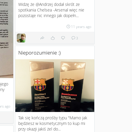
Widzę że @Andrzej dodał skrót ze
spotkania Chelsea -Arsenal więc nie
pozostaje nic innego jak dopełn...
11 years ago
3
Nieporozumienie :)
ojego
dny
ars ago
Tak się kończą prośby typu "Mamo jak
będziesz w kosmetycznym to kup mi
przy okazji jakiś żel do...