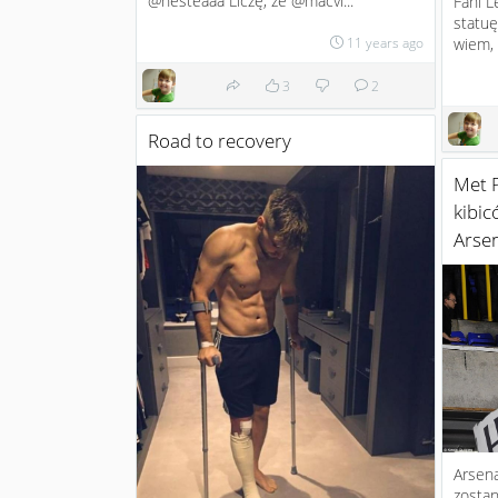
@nesteaaa Liczę, że @macvi...
Fani L
statuę
wiem, 
11 years ago
3
2
Road to recovery
Met P
kibi
Arse
Arsena
zostan