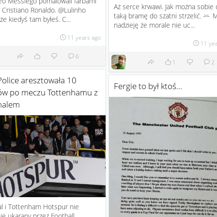
eo Messiego pomalowali farbami
Aż serce krwawi. Jak można sobie 
 Cristiano Ronaldo. @Lulinho
taką bramę do szatni strzelić.
M
:(
że kiedyś tam byłeś. C...
nadzieję że morale nie uc...
11 years ago
11 ye
6
1
2
olice aresztowała 10
Fergie to był ktoś...
ców po meczu Tottenhamu z
nalem
l i Tottenham Hotspur nie
ie ukarany przez Football