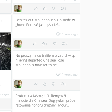
1
Benitez out Mourinho in?? Co siedzi w
ak
głowie Pereza? Jak myślicie?...
11 years ago
1
2
No proszę na co trafiłem przed chwilą:
"Having departed Chelsea, Jose
Mourinho is now set to he...
11 years ago
5
..
ars ago
Rzutem na taśmę Loïc Remy w 91
minucie dla Chelsea. Dogrywka i próba
ratowania honoru drużyny i Mour...