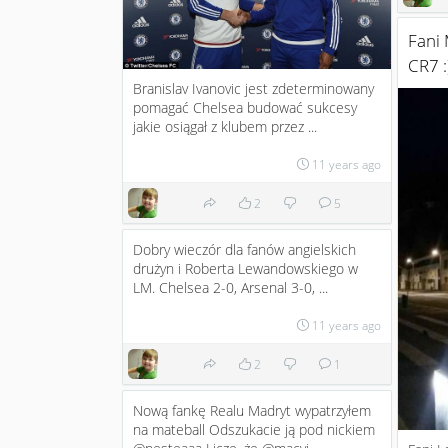
Fani 
CR7 :
Branislav Ivanovic jest zdeterminowany
pomagać Chelsea budować sukcesy
jakie osiągał z klubem przez ...
11 years ago
2
5
Dobry wieczór dla fanów angielskich
drużyn i Roberta Lewandowskiego w
LM. Chelsea 2-0, Arsenal 3-0, ...
11 years ago
2
1
Nową fankę Realu Madryt wypatrzyłem
na mateball Odszukacie ją pod nickiem