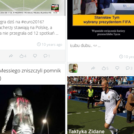
ygra dziś na #euro2016?
herzy stawiają na Polskę, a
ia nie przegrała od 12 spotkań ...
10 years ago
Łubu dubu..
...
:)
4
1
10 ye
5
3
Messiego zniszczyli pomnik
)