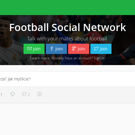
Football Social Network
Talk with your mates about football.
Join
Join
Join
Join
Learn more
. Already have an account?
Sign in
za? Jak myślicie?
2
1