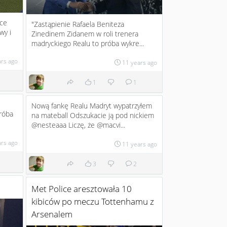
wce
"Zastąpienie Rafaela Beniteza
wy i
Zinedinem Zidanem w roli trenera
madryckiego Realu to próba wykre...
ars ago
11 years ago
1
1
Nową fankę Realu Madryt wypatrzyłem
próba
na mateball Odszukacie ją pod nickiem
@nesteaaa Liczę, że @macvi...
ars ago
11 years ago
3
2
Met Police aresztowała 10
kibiców po meczu Tottenhamu z
Arsenalem