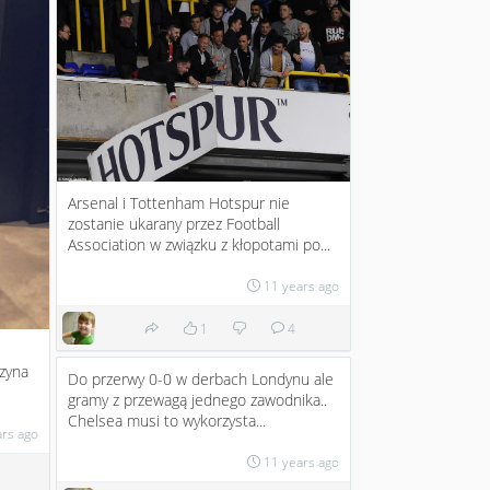
Arsenal i Tottenham Hotspur nie
zostanie ukarany przez Football
Association w związku z kłopotami po...
11 years ago
1
4
czyna
Do przerwy 0-0 w derbach Londynu ale
gramy z przewagą jednego zawodnika..
Chelsea musi to wykorzysta...
ars ago
11 years ago