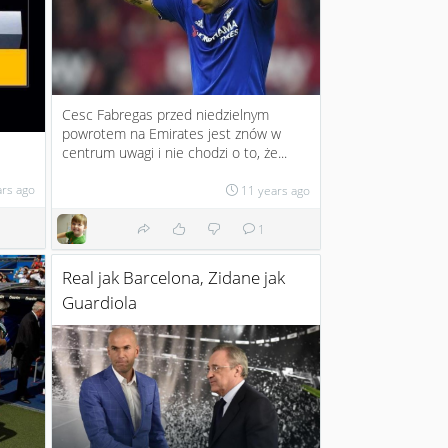
Cesc Fabregas przed niedzielnym
powrotem na Emirates jest znów w
centrum uwagi i nie chodzi o to, że...
ars ago
11 years ago
1
Real jak Barcelona, Zidane jak
Guardiola