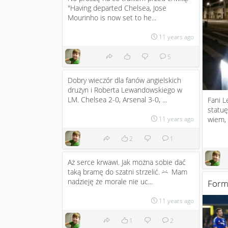
"Having departed Chelsea, Jose
Mourinho is now set to he...
11 years ago
5
Dobry wieczór dla fanów angielskich
drużyn i Roberta Lewandowskiego w
LM. Chelsea 2-0, Arsenal 3-0, ...
Fani L
statuę
wiem, 
11 years ago
2
1
Aż serce krwawi. Jak można sobie dać
taką bramę do szatni strzelić.
Mam
:(
nadzieję że morale nie uc...
Form
11 years ago
1
2