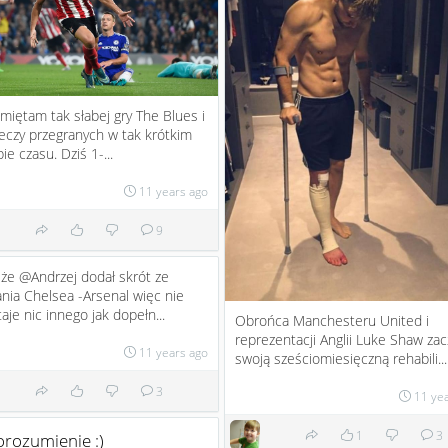
miętam tak słabej gry The Blues i
eczy przegranych w tak krótkim
ie czasu. Dziś 1-...
11 years ago
9
że @Andrzej dodał skrót ze
nia Chelsea -Arsenal więc nie
aje nic innego jak dopełn...
Obrońca Manchesteru United i
reprezentacji Anglii Luke Shaw za
11 years ago
swoją sześciomiesięczną rehabili...
3
11 ye
1
3
rozumienie :)