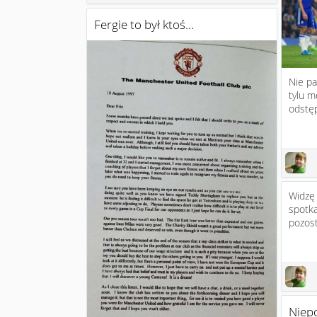
Fergie to był ktoś...
Nie pa
tylu m
odstęp
Widzę 
spotka
pozost
Niepo