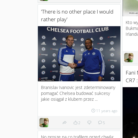
'There is no other place I would
rather play'
Kto w
Bukmac
Irland
Fani 
CR7 :
Branislav Ivanovic jest zdeterminowany
pomagać Chelsea budować sukcesy
jakie osiągał z klubem przez ...
11 years ago
2
5
No proszę na co trafiłem przed chwilą: