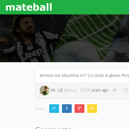
Benitez out Mourinho in?? Co siedzi w głowie Pere
Mr. UZ
@mruz
11 years ago
Share: