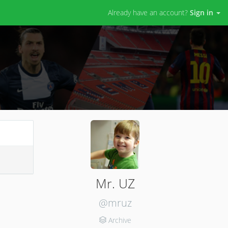
Already have an account?
Sign in
Mr. UZ
@mruz
Archive