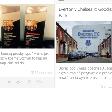
Everton v Chelsea @ Goodi
Park
ę kończą prośby typu "Mamo jak
esz w kosmetycznym to kup mi
azji jakiś żel do...
Biorąc pod uwagę obecną sytuację
11 years ago
ciężko myśleć pozytywnie o próbi
powtórzenia wyniku z przed roku,..
2
5
11 ye
naczy Community Shield
1
6
Manchester City potwierdził