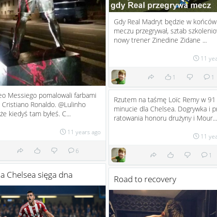
Gdy Real Madryt będzie w końcó
meczu przegrywał, sztab szkolenio
nowy trener Zinedine Zidane ...
11 ye
1
1
eo Messiego pomalowali farbami
Rzutem na taśmę Loïc Remy w 91
 Cristiano Ronaldo. @Lulinho
minucie dla Chelsea. Dogrywka i 
że kiedyś tam byłeś. C...
ratowania honoru drużyny i Mour...
11 years ago
11 ye
6
1
a Chelsea sięga dna
Road to recovery