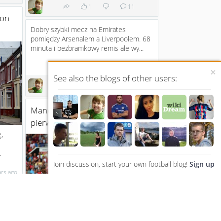
1
11
son
Dobry szybki mecz na Emirates
pomiędzy Arsenalem a Liverpoolem. 68
minuta i bezbramkowy remis ale wy...
11 years ago
×
See also the blogs of other users:
4
Manchester United traci
pierwsze punkty w sezonie.
,
e
.
Join discussion, start your own football blog!
Sign up
ars ago