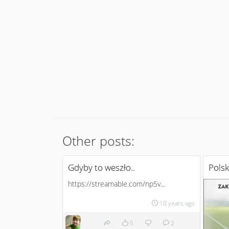
Other posts:
Gdyby to weszło..
Polsk
https://streamable.com/np5v...
10 years ago
5
2