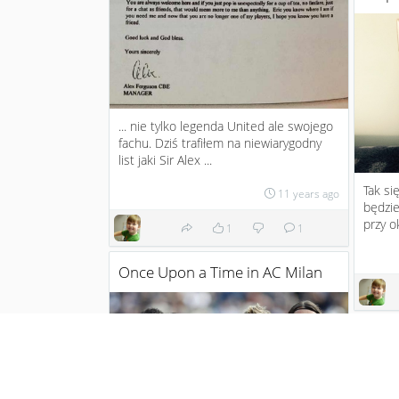
... nie tylko legenda United ale swojego
fachu. Dziś trafiłem na niewiarygodny
list jaki Sir Alex ...
Tak si
11 years ago
będzi
przy ok
1
1
Once Upon a Time in AC Milan
Ile z