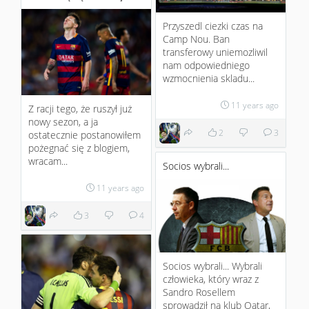
Przyszedl ciezki czas na
Camp Nou. Ban
transferowy uniemozliwil
nam odpowiedniego
wzmocnienia skladu...
11 years ago
Z racji tego, że ruszył już
nowy sezon, a ja
2
3
ostatecznie postanowiłem
pożegnać się z blogiem,
wracam...
Socios wybrali...
11 years ago
3
4
Socios wybrali... Wybrali
człowieka, który wraz z
Sandro Rosellem
sprowadził na klub Qatar,