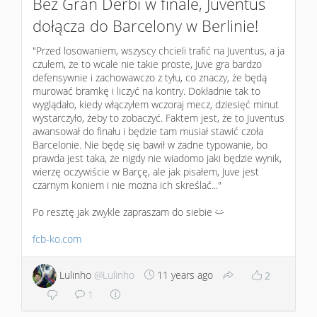
Bez Gran Derbi w finale, Juventus
dołącza do Barcelony w Berlinie!
"Przed losowaniem, wszyscy chcieli trafić na Juventus, a ja
czułem, że to wcale nie takie proste, Juve gra bardzo
defensywnie i zachowawczo z tyłu, co znaczy, że będą
murować bramkę i liczyć na kontry. Dokładnie tak to
wyglądało, kiedy włączyłem wczoraj mecz, dziesięć minut
wystarczyło, żeby to zobaczyć. Faktem jest, że to Juventus
awansował do finału i będzie tam musiał stawić czoła
Barcelonie. Nie będę się bawił w żadne typowanie, bo
prawda jest taka, że nigdy nie wiadomo jaki będzie wynik,
wierzę oczywiście w Barçę, ale jak pisałem, Juve jest
czarnym koniem i nie można ich skreślać..."
Po resztę jak zwykle zapraszam do siebie
:)
fcb-ko.com
Lulinho
@Lulinho
11 years ago
2
1