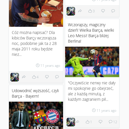
3
Wczorajszy, magiczny
dzień! Wielka Barça, wielki
Cóż można napisać? Dla
Leo Messi! Barça bliżej
kibiców Barçy wczorajsza
Berlina!
noc, podobnie jak ta z 28
maja 2011 roku będzie
niez...
11 years ago
4
"Oczywiście nerwy nie dały
mi spokojnie go obejrzeć,
Udowodnić wyższość, czyli
ale z każdą minutą, z
Barça - Bayern!
każdym zagraniem pił...
11 years ago
1
12