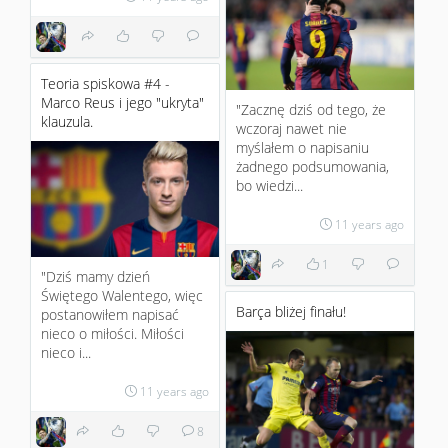
Teoria spiskowa #4 -
Marco Reus i jego "ukryta"
"Zacznę dziś od tego, że
klauzula.
wczoraj nawet nie
myślałem o napisaniu
żadnego podsumowania,
bo wiedzi...
11 years ago
1
"Dziś mamy dzień
Świętego Walentego, więc
Barça bliżej finału!
postanowiłem napisać
nieco o miłości. Miłości
nieco i...
11 years ago
8