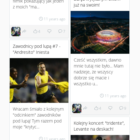
filmik pokazujący jak jeden
już na swoim!
z moich "ma...
11 years ago
4
7
Zawodnicy pod lupą #7 -
"Andresito" Iniesta
Cześć wszystkim, dawno
mnie tutaj nie było... Mam
nadzieje, że wszyscy
dobrze się macie i
wszystko u...
11 years ago
4
9
Wracam śmiało z kolejnym
"odcinkiem" zawodników
pod lupą! Tym razem pod
Kolejny koncert "tridente",
moje "krytyc...
Levante na deskach!
11 years ago