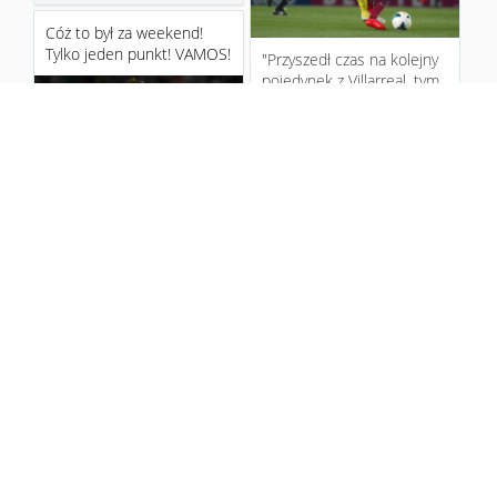
Cóż to był za weekend!
Tylko jeden punkt! VAMOS!
"Przyszedł czas na kolejny
pojedynek z Villarreal, tym
razem nie była to jednak
walka o punkty ...
11 years ago
2
"Z czasem ostatnio u mnie
krucho, do tego dopadła
mnie też choroba,
Na ratunek Leo Messi!
zadziwiająco mocny katar i
"Żółta łódź podwodna"
...
zatopiona!
11 years ago
2
Krytycznym okiem #5 -
Ban transferowy nas nie
zatrzyma!