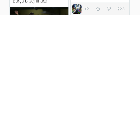
Barça bliżej finału!
8
Cóż to był za weekend!
Tylko jeden punkt! VAMOS!
"Przyszedł czas na kolejny
pojedynek z Villarreal, tym
razem nie była to jednak
"Z czasem ostatnio u mnie
walka o punkty ...
krucho, do tego dopadła
mnie też choroba,
11 years ago
zadziwiająco mocny katar i
...
2
12 years ago
Na ratunek Leo Messi!
2
"Żółta łódź podwodna"
zatopiona!
Krytycznym okiem #5 -