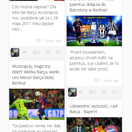
Juventus dołącza do
Cóż można napisać? Dla
Barcelony w Berlinie!
kibiców Barçy wczorajsza
noc, podobnie jak ta z 28
maja 2011 roku będzie
niez...
11 years ago
"Przed losowaniem,
4
wszyscy chcieli trafić na
Juventus, a ja czułem, że to
Wczorajszy, magiczny
wcale nie takie prost...
dzień! Wielka Barça, wielki
Leo Messi! Barça bliżej
11 years ago
Berlina!
2
1
Udowodnić wyższość, czyli
Barça - Bayern!
"Oczywiście nerwy nie dały
mi spokojnie go obejrzeć,