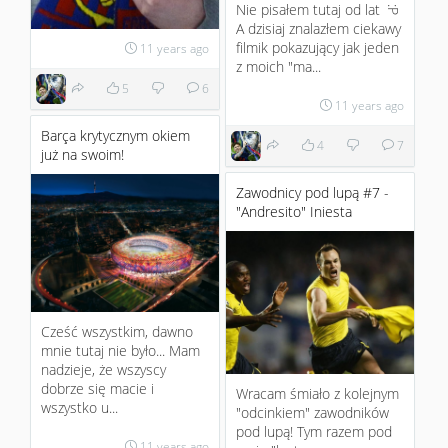
Nie pisałem tutaj od lat
:P
A dzisiaj znalazłem ciekawy
filmik pokazujący jak jeden
11 years ago
z moich "ma...
5
6
11 years ago
Barça krytycznym okiem
4
7
już na swoim!
Zawodnicy pod lupą #7 -
"Andresito" Iniesta
Cześć wszystkim, dawno
mnie tutaj nie było... Mam
nadzieje, że wszyscy
dobrze się macie i
Wracam śmiało z kolejnym
wszystko u...
"odcinkiem" zawodników
pod lupą! Tym razem pod
11 years ago