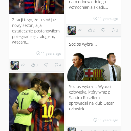
nam odpowiedniego
wzmocnienia skladu...
11 years ago
Z racji tego, że ruszył już
nowy sezon, a ja
2
3
ostatecznie postanowiłem
pożegnać się z blogiem,
wracam...
Socios wybrali...
11 years ago
3
4
Socios wybrali... Wybrali
człowieka, który wraz z
Sandro Rosellem
sprowadził na klub Qatar,
czlowiek...
11 years ago