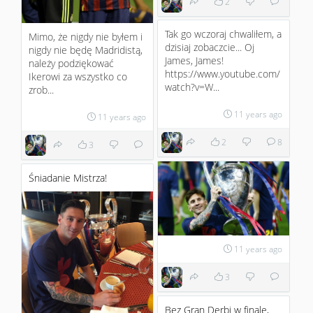
2
Tak go wczoraj chwaliłem, a
Mimo, że nigdy nie byłem i
dzisiaj zobaczcie... Oj
nigdy nie będę Madridistą,
James, James!
należy podziękować
https://www.youtube.com/
Ikerowi za wszystko co
watch?v=W...
zrob...
11 years ago
11 years ago
2
8
3
Śniadanie Mistrza!
11 years ago
3
Bez Gran Derbi w finale,