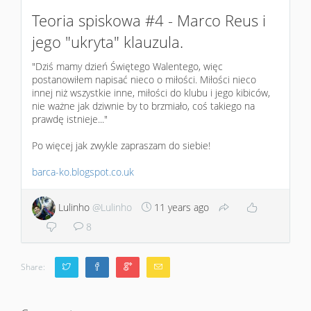
Teoria spiskowa #4 - Marco Reus i
jego "ukryta" klauzula.
"Dziś mamy dzień Świętego Walentego, więc
postanowiłem napisać nieco o miłości. Miłości nieco
innej niż wszystkie inne, miłości do klubu i jego kibiców,
nie ważne jak dziwnie by to brzmiało, coś takiego na
prawdę istnieje..."
Po więcej jak zwykle zapraszam do siebie!
barca-ko.blogspot.co.uk
Lulinho
@Lulinho
11 years ago
8
Share: