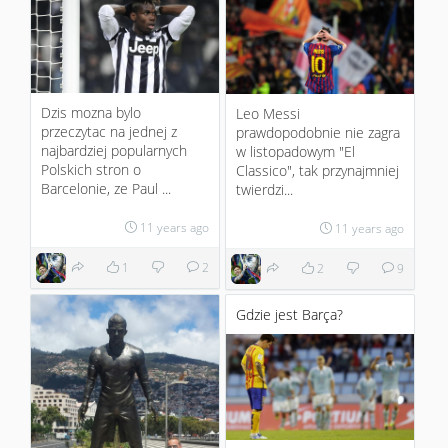
Dzis mozna bylo
Leo Messi
przeczytac na jednej z
prawdopodobnie nie zagra
najbardziej popularnych
w listopadowym "El
Polskich stron o
Classico", tak przynajmniej
Barcelonie, ze Paul ...
twierdzi...
11 years ago
11 years ago
1
2
2
9
Gdzie jest Barça?