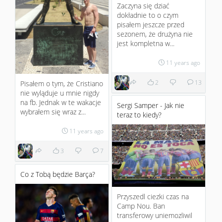
Zaczyna się dziać
dokładnie to o czym
pisałem jeszcze przed
sezonem, że drużyna nie
jest kompletna w...
11 years ago
2
13
Pisałem o tym, że Cristiano
nie wyląduje u mnie nigdy
na fb. Jednak w te wakacje
Sergi Samper - Jak nie
wybrałem się wraz z...
teraz to kiedy?
11 years ago
3
7
Co z Tobą będzie Barça?
Przyszedl ciezki czas na
Camp Nou. Ban
transferowy uniemozliwil