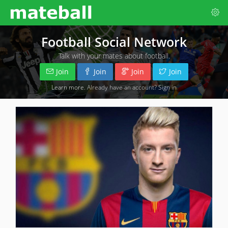
Football Social Network
Talk with your mates about football.
Join
Join
Join
Join
Learn more
. Already have an account?
Sign in