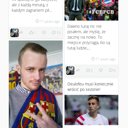
ale z każdą minutą, z
każdym zagraniem pił...
11 years ago
Dawno tutaj nic nie
pisałem, ale myślę, że
1
12
zacznę na nowo. To
miejsce przyciąga, bo są
tutaj ludzie,...
11 years ago
3
4
Deulofeu musi koniecznie
wrócić po sezonie!