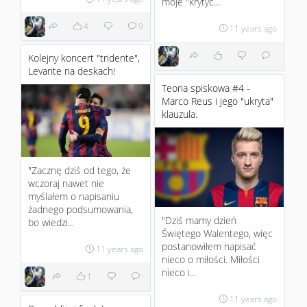
moje "krytyc...
4
9
11 years ago
Kolejny koncert "tridente",
Levante na deskach!
Teoria spiskowa #4 -
Marco Reus i jego "ukryta"
klauzula.
"Zacznę dziś od tego, że
wczoraj nawet nie
myślałem o napisaniu
żadnego podsumowania,
"Dziś mamy dzień
bo wiedzi...
Świętego Walentego, więc
postanowiłem napisać
11 years ago
nieco o miłości. Miłości
nieco i...
1
11 years ago