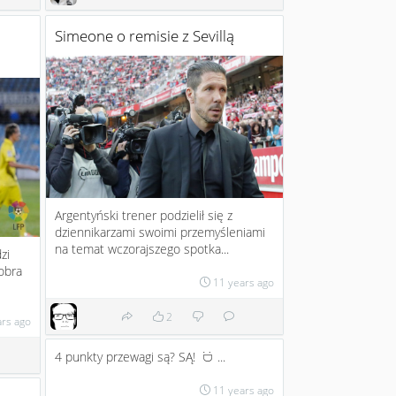
Simeone o remisie z Sevillą
Argentyński trener podzielił się z
dziennikarzami swoimi przemyśleniami
na temat wczorajszego spotka...
zi
obra
11 years ago
2
ars ago
4 punkty przewagi są? SĄ!
...
:D
11 years ago