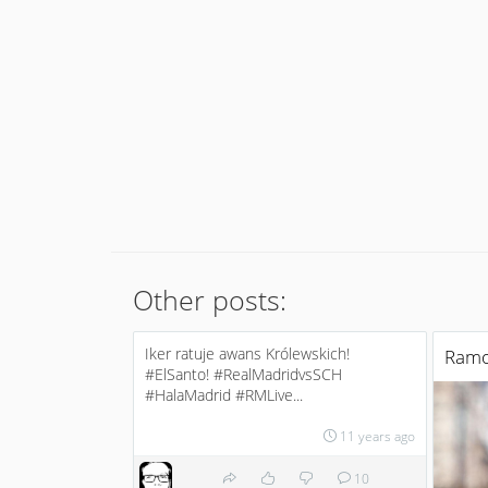
Other posts:
Iker ratuje awans Królewskich!
Ramo
‪#‎ElSanto‬! ‪#‎RealMadridvsSCH‬
‪#‎HalaMadrid‬ ‪#‎RMLive‬...
11 years ago
10