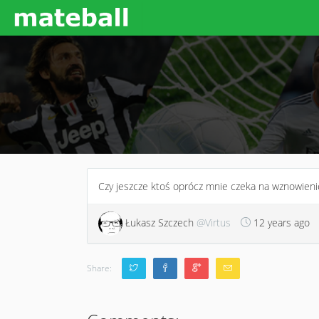
Czy jeszcze ktoś oprócz mnie czeka na wznowieni
Łukasz Szczech
@Virtus
12 years ago
Share: