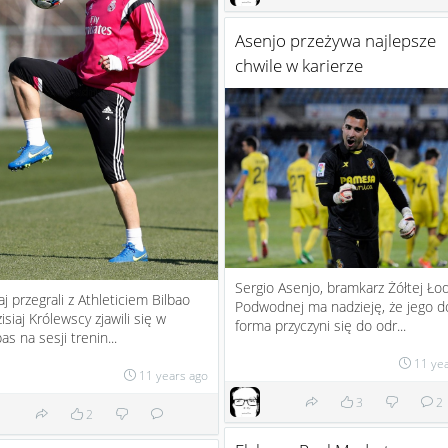
Asenjo przeżywa najlepsze
chwile w karierze
Sergio Asenjo, bramkarz Żółtej Łod
j przegrali z Athleticiem Bilbao
Podwodnej ma nadzieję, że jego d
zisiaj Królewscy zjawili się w
forma przyczyni się do odr...
as na sesji trenin...
11 ye
11 years ago
3
2
2