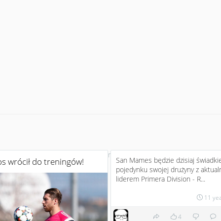
No more
San Mames będzie dzisiaj świadk
s wrócił do treningów!
pojedynku swojej drużyny z aktua
liderem Primera Division - R...
11 ye
4