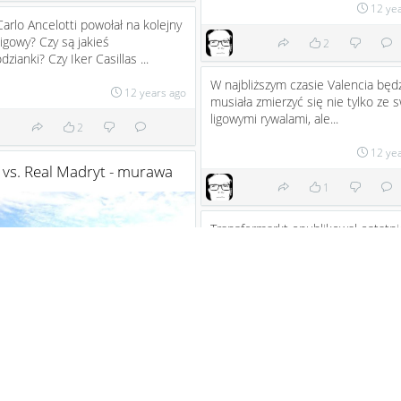
12 ye
arlo Ancelotti powołał na kolejny
igowy? Czy są jakieś
2
dzianki? Czy Iker Casillas ...
W najbliższym czasie Valencia będ
12 years ago
musiała zmierzyć się nie tylko ze 
ligowymi rywalami, ale...
2
12 ye
 vs. Real Madryt - murawa
1
Transfermarkt opublikował ostatni
ranking 10 najdroższych piłkarzy n
świecie (wg. ich wartości ryn...
12 ye
2
3
Ktoś mówił o zniżce formy Ronald
Piękny wynik -> 5:1 dla Realu! Ray