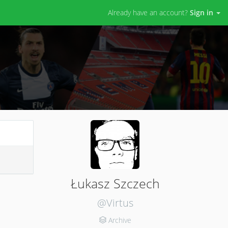
Already have an account?
Sign in
Łukasz Szczech
@Virtus
Archive