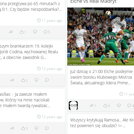
Elche vs Real Madryt
ona przegrywa po 65 minutach z
 0:1. Czy będzie niespodzianka?...
11 years ago
1
5
szym bramkarzem 19. kolejki
 Jordi Codina, wychowanej Realu
, a obecnie zawodnik G...
12 years ago
Już dzisiaj o 21:00 Elche podejmie
swoim boisku Klubowego Mistrza
2
Świata, aktualnego lidera Prime...
asillas: - Ja zawsze miałem
11 ye
w, którzy na mnie naciskali.
 miałem twardą rywalizac...
1
4
4
12 years ago
Wszyscy krytykują Ramosa... Ale K
też powinien się obudzić!
...
;)
3