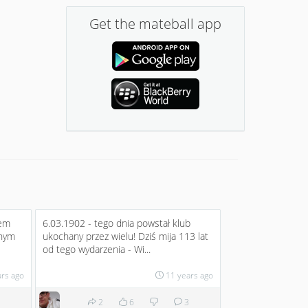
Get the mateball app
iem
6.03.1902 - tego dnia powstał klub
lnym
ukochany przez wielu! Dziś mija 113 lat
od tego wydarzenia - Wi...
ars ago
11 years ago
2
6
3