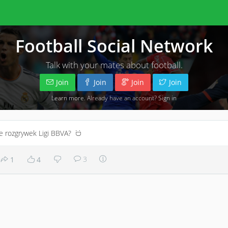
Football Social Network
Talk with your mates about football.
Join
Join
Join
Join
Learn more
. Already have an account?
Sign in
e rozgrywek Ligi BBVA?
:D
3
1
4