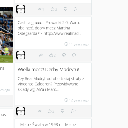
1
3
Castilla graaa...! Prowadzi 2:0. Warto
obejrzeć, dobry mecz Martina
Odegaarda
http://www.realmad...
;)
11 years ago
2
 na
Wielki mecz! Derby Madrytu!
Czy Real Madryt odrobi dzisiaj straty z
Vincente Calderon? Przewidywane
składy wg. AS'a i Marc...
ars ago
12 years ago
3
1
roos
- Mistrz Świata w 1998 r. - Mistrz