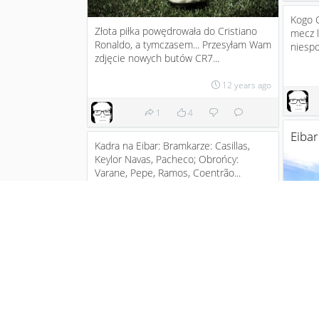
Kogo C
Złota piłka powędrowała do Cristiano
mecz l
Ronaldo , a tymczasem... Przesyłam Wam
niespo
zdjęcie nowych butów CR7...
12 years ago
1
4
Eibar
Kadra na Eibar: Bramkarze: Casillas,
Keylor Navas, Pacheco; Obrońcy:
Varane, Pepe, Ramos, Coentrão...
12 years ago
Bayern nie chce Ramosa