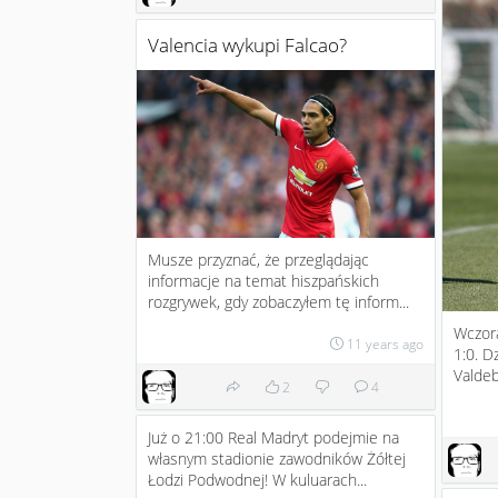
Valencia wykupi Falcao?
Musze przyznać, że przeglądając
informacje na temat hiszpańskich
rozgrywek, gdy zobaczyłem tę inform...
Wczora
11 years ago
1:0. D
Valdeb
2
4
Już o 21:00 Real Madryt podejmie na
własnym stadionie zawodników Żółtej
Łodzi Podwodnej! W kuluarach...