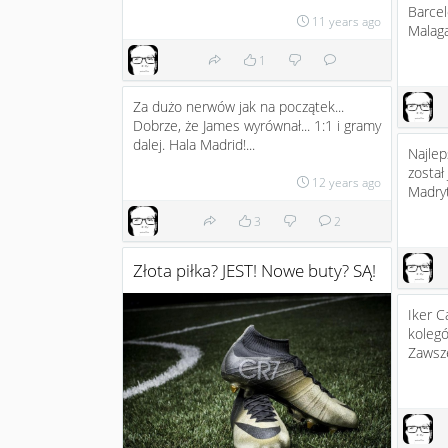
Barcel
11 years ago
Malagą
1
Za dużo nerwów jak na początek...
Dobrze, że James wyrównał... 1:1 i gramy
dalej. Hala Madrid!...
Najlep
został
12 years ago
Madryt
3
2
Złota piłka? JEST! Nowe buty? SĄ!
Iker C
kolegó
Zawsze