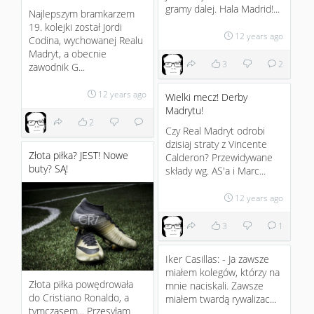
gramy dalej. Hala Madrid!...
Najlepszym bramkarzem
19. kolejki został Jordi
12 years ago
Codina, wychowanej Realu
Madryt, a obecnie
3
2
zawodnik G...
12 years ago
Wielki mecz! Derby
Madrytu!
2
Czy Real Madryt odrobi
dzisiaj straty z Vincente
Złota piłka? JEST! Nowe
Calderon? Przewidywane
buty? SĄ!
składy wg. AS'a i Marc...
12 years ago
3
1
Iker Casillas: - Ja zawsze
miałem kolegów, którzy na
Złota piłka powędrowała
mnie naciskali. Zawsze
do Cristiano Ronaldo , a
miałem twardą rywalizac...
tymczasem... Przesyłam