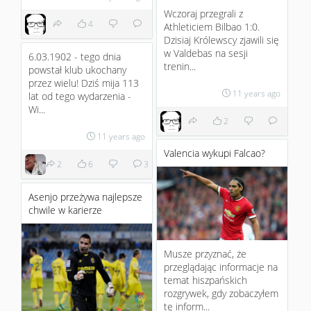
Wczoraj przegrali z
4
Athleticiem Bilbao 1:0.
Dzisiaj Królewscy zjawili się
w Valdebas na sesji
6.03.1902 - tego dnia
trenin...
powstał klub ukochany
przez wielu! Dziś mija 113
11 years ago
lat od tego wydarzenia -
Wi...
2
11 years ago
Valencia wykupi Falcao?
2
6
3
Asenjo przeżywa najlepsze
chwile w karierze
Musze przyznać, że
przeglądając informacje na
temat hiszpańskich
rozgrywek, gdy zobaczyłem
tę inform...