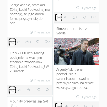
Sergio Asenjo, bramkarz
11 years ago
Żółtej Łodzi Podwodnej ma
nadzieję, że jego dobra
2
4
forma przyczyni się do
odr...
Simeone o remisie z
11 years ago
Sevillą
3
2
Już o 21:00 Real Madryt
podejmie na własnym
stadionie zawodników
Żółtej Łodzi Podwodnej! W
Argentyński trener
kuluarach...
podzielił się z
dziennikarzami swoimi
11 years ago
przemyśleniami na temat
wczorajszego spotka...
1
11 years ago
4 punkty przewagi są? SĄ!
...
:D
2