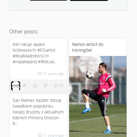
Other posts:
Iker ratuje awans
Ramos wrócił do
Królewskich! ‪#‎ElSanto‬!
treningów!
‪#‎RealMadridvsSCH‬
‪#‎HalaMadrid‬ ‪#‎RMLive‬...
11 years ago
10
San Mames będzie dzisiaj
świadkiem pojedynku
swojej drużyny z aktualnym
liderem Primera Division -
R...
11 years ago