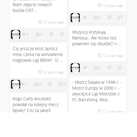
Wam zdjęcie nowych
12 years ago
butów CR7...
3
12 years ago
Wszyscy krytykują
1
4
Ramosa... Ale Kroos też
powinien się obudzić!
...
;)
Czy jeszcze ktoś oprócz
mnie czeka na wznowienie
12 years ago
rozgrywek Ligi BBVA?
...
:D
2
12 years ago
- Mistrz Świata w 1998 r. -
1
4
3
Mistrz Europy w 2000 r. -
zwycięzca Ligi Mistrzów z
Kogo Carlo Ancelotti
FC Barceloną. Moż...
powołał na kolejny mecz
ligowy? Czy są jakieś
12 years ago
niespodzianki? Czy Iker
Casillas ...
5
1
12 years ago