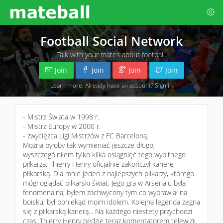
Football Social Network
Talk with your mates about football.
Join
Join
Join
Join
Learn more
. Already have an account?
Sign in
- Mistrz Świata w 1998 r.
- Mistrz Europy w 2000 r.
- zwycięzca Ligi Mistrzów z FC Barceloną.
Można byłoby tak wymieniać jeszcze długo,
wyszczególniłem tylko kilka osiągnięć tego wybitnego
piłkarza. Thierry Henry oficjalnie zakończył karierę
piłkarską. Dla mnie jeden z najlepszych piłkarzy, którego
mógł oglądać piłkarski świat. Jego gra w Arsenalu była
fenomenalna, byłem zachwycony tym co wyprawiał na
boisku, był poniekąd moim idolem. Kolejna legenda żegna
się z piłkarską karierą... Na każdego niestety przychodzi
czas. Thierry Henry będzie teraz komentatorem telewizji