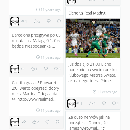
11 years ago
Elche vs Real Madryt
1
3
Barcelona przegrywa po 65
minutach z Malagą 0:1. Czy
będzie niespodzianka?...
11 years ago
Już dzisiaj o 21:00 Elche
1
5
podejmie na swoim boisku
Klubowego Mistrza Świata,
aktualnego lidera Prime...
Castilla graaa...! Prowadzi
2:0. Warto obejrzeć, dobry
11 years ago
mecz Martina Odegaarda
http://www.realmad...
;)
1
4
4
11 years ago
Za dużo nerwów jak na
2
początek... Dobrze, że
James wyrównał... 1:1 i