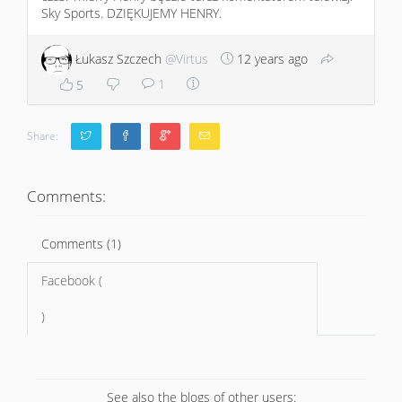
Sky Sports. DZIĘKUJEMY HENRY.
Łukasz Szczech
@Virtus
12 years ago
1
5
Share:
Comments:
Comments (1)
Facebook (
)
See also the blogs of other users: