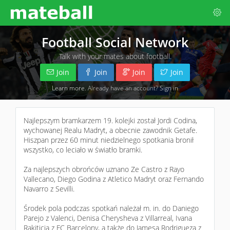
Football Social Network
Talk with your mates about football.
Join
Join
Join
Join
Learn more
. Already have an account?
Sign in
Najlepszym bramkarzem 19. kolejki został Jordi Codina,
wychowanej Realu Madryt, a obecnie zawodnik Getafe.
Hiszpan przez 60 minut niedzielnego spotkania bronił
wszystko, co leciało w światło bramki.
Za najlepszych obrońców uznano Ze Castro z Rayo
Vallecano, Diego Godina z Atletico Madryt oraz Fernando
Navarro z Sevilli.
Środek pola podczas spotkań należał m. in. do Daniego
Parejo z Valenci, Denisa Cherysheva z Villarreal, Ivana
Rakiticia z FC Barcelony, a także do Jamesa Rodrigueza z