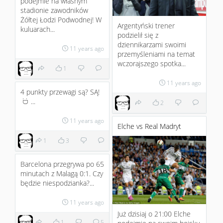
podejmie na własnym
stadionie zawodników
Żółtej Łodzi Podwodnej! W
Argentyński trener
kuluarach...
podzielił się z
dziennikarzami swoimi
11 years ago
przemyśleniami na temat
wczorajszego spotka...
1
11 years ago
4 punkty przewagi są? SĄ!
...
:D
2
11 years ago
Elche vs Real Madryt
1
3
Barcelona przegrywa po 65
minutach z Malagą 0:1. Czy
będzie niespodzianka?...
11 years ago
Już dzisiaj o 21:00 Elche
1
5