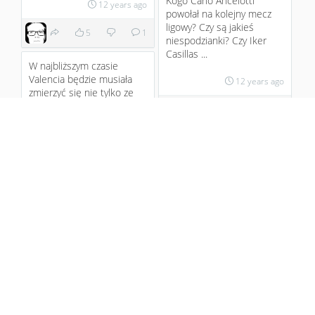
Kogo Carlo Ancelotti
12 years ago
powołał na kolejny mecz
ligowy? Czy są jakieś
5
1
niespodzianki? Czy Iker
Casillas ...
W najbliższym czasie
Valencia będzie musiała
12 years ago
zmierzyć się nie tylko ze
swoimi ligowymi rywalami,
2
ale...
Godzina 18:00 - sędzia
12 years ago
David Fernandez rozpoczął
mecz pomiędzy Eibarem a
1
Realem Madryt. Wbrew
oczeki...
Eibar vs. Real Madryt -
murawa
12 years ago
1
Kadra na Eibar: Bramkarze:
Casillas, Keylor Navas,
Pacheco; Obrońcy: Varane,