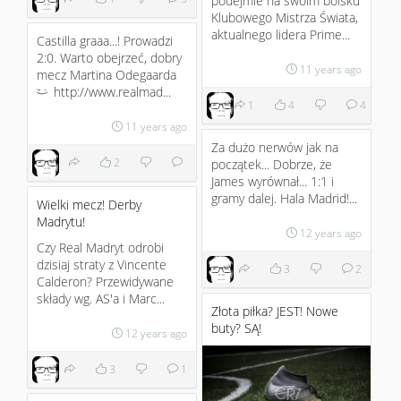
podejmie na swoim boisku
Klubowego Mistrza Świata,
aktualnego lidera Prime...
Castilla graaa...! Prowadzi
2:0. Warto obejrzeć, dobry
11 years ago
mecz Martina Odegaarda
http://www.realmad...
;)
1
4
4
11 years ago
Za dużo nerwów jak na
2
początek... Dobrze, że
James wyrównał... 1:1 i
gramy dalej. Hala Madrid!...
Wielki mecz! Derby
Madrytu!
12 years ago
Czy Real Madryt odrobi
dzisiaj straty z Vincente
3
2
Calderon? Przewidywane
składy wg. AS'a i Marc...
Złota piłka? JEST! Nowe
buty? SĄ!
12 years ago
3
1