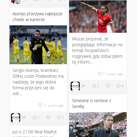
Asenjo przeżywa najlepsze
chwile w karierze
Musze przyznać, że
przeglądając informacje na
temat hiszpańskich
rozgrywek, gdy zobaczyłem
tę inform...
Sergio Asenjo, bramkarz
11 years ago
Żółtej Łodzi Podwodnej ma
nadzieję, że jego dobra
2
4
forma przyczyni się do
odr...
Simeone o remisie z
11 years ago
Sevillą
3
2
Już o 21:00 Real Madryt