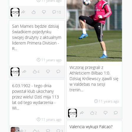
11 years ago
10
San Mames będzie dzisiaj
świadkiem pojedynku
swojej drużyny z aktualnym
liderem Primera Division -
R...
11 years ago
Wczoraj przegrali z
4
Athleticiem Bilbao 1:0.
Dzisiaj Królewscy zjawili się
w Valdebas na sesji
6.03.1902 - tego dnia
trenin...
powstał klub ukochany
przez wielu! Dziś mija 113
11 years ago
lat od tego wydarzenia -
Wi...
2
11 years ago
Valencia wykupi Falcao?
2
6
3