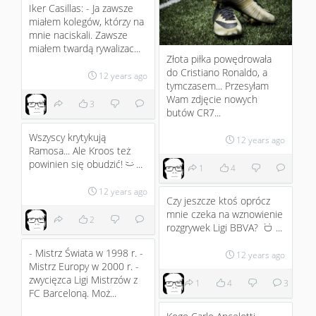
Iker Casillas: - Ja zawsze
miałem kolegów, którzy na
mnie naciskali. Zawsze
miałem twardą rywalizac...
Złota piłka powędrowała
do Cristiano Ronaldo , a
12 years ago
tymczasem... Przesyłam
Wam zdjęcie nowych
3
butów CR7...
Wszyscy krytykują
12 years ago
Ramosa... Ale Kroos też
powinien się obudzić!
...
;)
1
4
12 years ago
Czy jeszcze ktoś oprócz
mnie czeka na wznowienie
2
rozgrywek Ligi BBVA?
...
:D
- Mistrz Świata w 1998 r. -
12 years ago
Mistrz Europy w 2000 r. -
zwycięzca Ligi Mistrzów z
1
4
3
FC Barceloną. Moż...