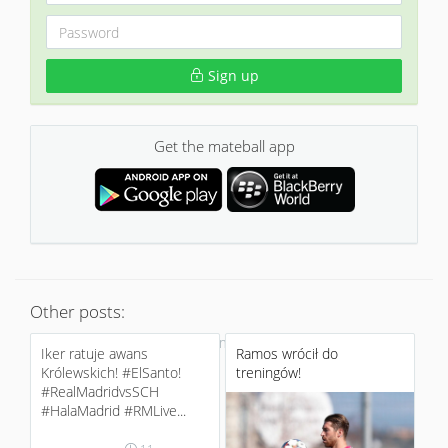
Sign up
Get the mateball app
Other posts:
No more
Iker ratuje awans
Ramos wrócił do
Królewskich! ‪#‎ElSanto‬!
treningów!
‪#‎RealMadridvsSCH‬
‪#‎HalaMadrid‬ ‪#‎RMLive‬...