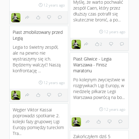
Myślę, że warto pochwalić
12 years ago
zespół Caen, który przez
dłuższy czas potrafił się
skutecznie bronić, a po...
Piast zmobilizowany przed
12 years ago
Legią
2
Legia to świetny zespół,
ale na pewno nie
wystraszymy się ich.
Piast Gliwice - Legia
Będziemy walczyć! Naszą
Warszawa - Finisz
konfrontację ...
maratonu
Po kolejnym zwycięstwie w
12 years ago
rozgrywkach Ligi Europy, w
niedzielę piłkarze Legii
Warszawa powrócą na bo...
Węgier Viktor Kassai
12 years ago
poprowadzi spotkanie 2.
kolejki fazy grupowej Ligi
Europy pomiędzy tureckim
Tra...
Zakończyłem dziś 5