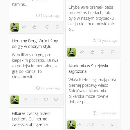
Kamińs...
Chyba 99% bramek pada
po czyichś błędach, tak
12 years ago
było w naszym przypadku,
ale ja nie chce mówić dziś
1
o ...
Henning Berg: Wróciliśmy
12 years ago
do gry w dobrym stylu
Wróciliśmy do gry, po
kiepskim początku. Brawa
za podejście mentalne, za
Akademia w Sulejówku
grę do końca. To
zagrożona
niesamowit...
Właściciele Legii mają dość
biernej postawy władz
12 years ago
Sulejówka. Akademia
piłkarska może równie
dobrze p...
Piłkarze ćwiczą przed
12 years ago
Lechem, Guilherme
zwiększa obciążenia
2
1