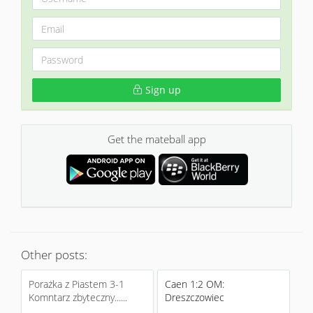
Sign up
Get the mateball app
Other posts:
Porażka z Piastem 3-1
Caen 1:2 OM:
Komntarz zbyteczny......
Dreszczowiec