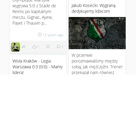
Jakub Kosecki: Wygraną
wygrywa 5:0 z Stade de
dedykujemy kibicom
Reims po kapitalnym
meczu. Gignac, Ayew,
Payet i Thauvin p...
12 years ago
1
1
W przerwie
porozmawialiśmy między
Wisła Kraków - Legia
sobą, jak mężczyźni. Trener
Warszawa 0:3 (0:0) - Mamy
przekazał nam również
lidera!
ważne informacje...
12 years ago
Heracles – Twente Typ 2
Odmieniona Legia w
W niedzielnym starciu
spotkaniu z Wisłą weszła z
szóstej serii gier w
dużym respektem.
holenderskiej Eredivisie,