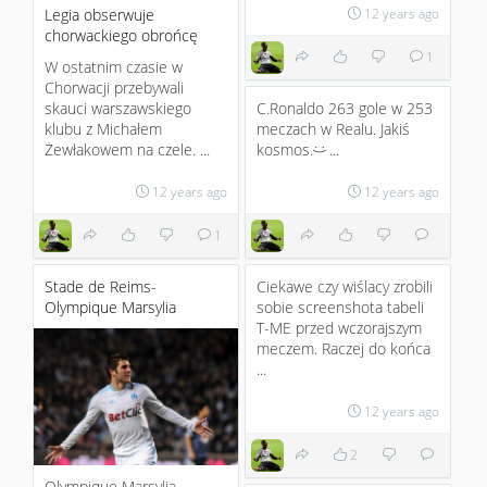
Legia obserwuje
12 years ago
chorwackiego obrońcę
1
W ostatnim czasie w
Chorwacji przebywali
skauci warszawskiego
C.Ronaldo 263 gole w 253
klubu z Michałem
meczach w Realu. Jakiś
Żewłakowem na czele. ...
kosmos.
...
:)
12 years ago
12 years ago
1
Stade de Reims-
Ciekawe czy wiślacy zrobili
Olympique Marsylia
sobie screenshota tabeli
T-ME przed wczorajszym
meczem. Raczej do końca
...
12 years ago
2
Olympique Marsylia