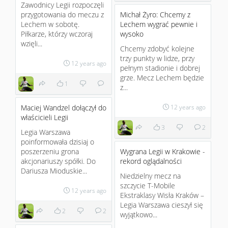
Zawodnicy Legii rozpoczęli
przygotowania do meczu z
Michał Żyro: Chcemy z
Lechem w sobotę.
Lechem wygrać pewnie i
Piłkarze, którzy wczoraj
wysoko
wzięli...
Chcemy zdobyć kolejne
trzy punkty w lidze, przy
12 years ago
pełnym stadionie i dobrej
grze. Mecz Lechem będzie
1
z...
Maciej Wandzel dołączył do
12 years ago
właścicieli Legii
3
2
Legia Warszawa
poinformowała dzisiaj o
poszerzeniu grona
Wygrana Legii w Krakowie -
akcjonariuszy spółki. Do
rekord oglądalności
Dariusza Mioduskie...
Niedzielny mecz na
szczycie T-Mobile
12 years ago
Ekstraklasy Wisła Kraków –
Legia Warszawa cieszył się
2
2
wyjątkowo...