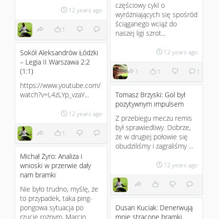
częściowy cykl o
12 years ago
wyróżniających się spośród
ściąganego wciąż do
1
naszej ligi szrot...
Sokół Aleksandrów Łódzki
12 years ago
– Legia II Warszawa 2:2
(1:1)
1
1
1
https://www.youtube.com/
watch?v=L4zLYp_vzaY...
Tomasz Brzyski: Gol był
pozytywnym impulsem
12 years ago
Z przebiegu meczu remis
był sprawiedliwy. Dobrze,
1
że w drugiej połowie się
obudziliśmy i zagraliśmy ...
Michał Żyro: Analiza i
wnioski w przerwie dały
12 years ago
nam bramki
Nie było trudno, myślę, że
to przypadek, taka ping-
pongowa sytuacja po
Dusan Kuciak: Denerwują
rzucie rożnym, Marcin
mnie stracone bramki