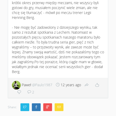
krótki okres przerwy między meczami, nie wszyscy byli
gotowi do gry, musiałem poczynić wiele zmian, ale nie
chcę się tłumaczyć - mówił po meczu trener Legii
Henning Berg.
- Nie mogę być zadowolony z dzisiejszego wyniku, tak
samo z rezultat spotkania z Lechem. Natomiast w
pozostałych pięciu spotkaniach naszego maratonu było
całkiem nieźle. To była trudna seria gier, pięć z nich
wygraliśmy – to przyzwoity wynik, ale zawsze może być
lepiej. Znamy swoją wartość, dziś nie pokazaliśmy tego co
mieliśmy obowiązek pokazać. Jestem rozczarowany tym
jak zagraliśmy.Po tej porażce, którą ciągle mam w głowie,
wolałbym jednak nie oceniać serii wszystkich gier - dodał
Berg.
Paweł
@Paulo1987
12 years ago
2
Share: