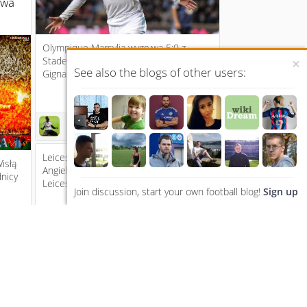
awa
Olympique Marsylia wygrywa 5:0 z
Stade de Reims po kapitalnym meczu.
×
See also the blogs of other users:
Gignac, Ayew, Payet i Thauvin p...
12 years ago
1
1
Leicester - Manchester United 2 W
isłą
Angielskiej Premier League beniaminek
nicy
Leicester podejmować będzi...
Join discussion, start your own football blog!
Sign up
12 years ago
ars ago
1
1
Wisła Kraków - Legia Warszawa:
Spotkanie na szczycie
aj...