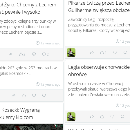
Piłkarze ćwiczą przed Leche
ał Żyro: Chcemy z Lechem
Guilherme zwiększa obciąże
ać pewnie i wysoko
Zawodnicy Legii rozpoczęli
 zdobyć kolejne trzy punkty w
przygotowania do meczu z Leche
 przy pełnym stadionie i dobrej
sobotę. Piłkarze, którzy wczoraj wzię
Mecz Lechem będzie z...
12 ye
12 years ago
1
3
2
Legia obserwuje chorwacki
aldo 263 gole w 253 meczach w
 Jakiś kosmos.
...
obrońcę
:)
W ostatnim czasie w Chorwacji
12 years ago
przebywali skauci warszawskiego 
z Michałem Żewłakowem na czele. 
12 ye
b Kosecki: Wygraną
kujemy kibicom
1