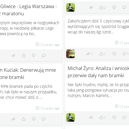
 Gliwice - Legia Warszawa -
2
sz maratonu
Zakończyłem dziś 5 częściowy cykl
ejnym zwycięstwie w rozgrywkach
wyróżniających się spośród ściąg
uropy, w niedzielę piłkarze Legii
wciąż do naszej ligi szrot...
wa powrócą na bo...
12 ye
12 years ago
1
1
1
Michał Żyro: Analiza i wniosk
n Kuciak: Denerwują mnie
przerwie dały nam bramki
cone bramki
Nie było trudno, myślę, że to przy
 99% bramek pada po czyichś
taka ping-pongowa sytuacja po rzu
h, tak było w naszym przypadku,
rożnym, Marcin Kamińs...
 nie chce mówić dziś o ...
12 ye
12 years ago
1