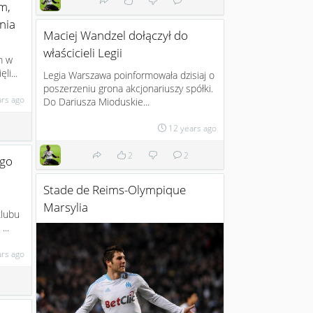
m,
nia
Maciej Wandzel dołączył do
właścicieli Legii
m w
li...
Legia Warszawa poinformowała dzisiaj o
poszerzeniu grona akcjonariuszy spółki.
ars ago
Do Dariusza Mioduskie...
12 years ago
2
2
ego
Stade de Reims-Olympique
Marsylia
klubu
...
ars ago