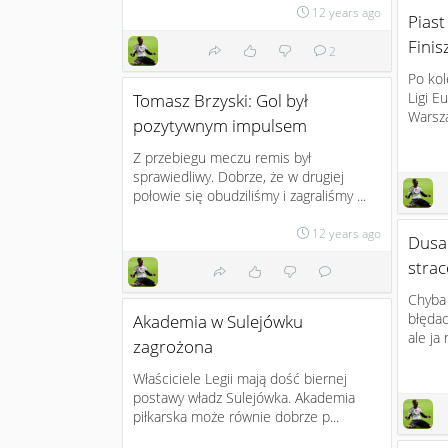
12 years ago
Piast
Fini
2
Po kol
Ligi E
Tomasz Brzyski: Gol był
Warsza
pozytywnym impulsem
Z przebiegu meczu remis był
sprawiedliwy. Dobrze, że w drugiej
połowie się obudziliśmy i zagraliśmy ...
12 years ago
Dusa
stra
Chyba
błędac
Akademia w Sulejówku
ale ja
zagrożona
Właściciele Legii mają dość biernej
postawy władz Sulejówka. Akademia
piłkarska może równie dobrze p...