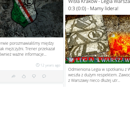
Wisła Kraków - Legia Warsz
0:3 (0:0) - Mamy lidera!
erwie porozmawialiśmy między
jak mężczyźni. Trener przekazał
wnież ważne informacje...
12 years ago
Odmieniona Legia w spotkaniu z W
weszła z dużym respektem. Zawod
z Warszawy nieco dłużej utr...
je propozycje na Kuponik
12 ye
bujemyOgraćBuka
Wolfsburg -
:)
Leverkusen - TYP: to że obie...
1
12 years ago
#Matchday #Legia #TeamPoland
#NiepokonaneMiasto
#NiepokonanyKlub #NiepokonanyKr