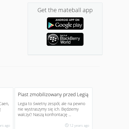
Get the mateball app
Piast zmobilizowany przed Legią
Caen,
Legia to świetny zespół, ale na pewno
ę
nie wystraszymy się ich. Będziemy
walczyć! Naszą konfrontację ...
ars ago
12 years ago