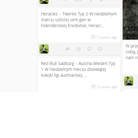
Heracles – Twente Typ 2 W niedzielnym
starciu szóstej serii gier w
holenderskiej Eredivisie, Heracl...
12 years ago
W prz
sobą, 
nam ró
Red Bull Salzburg – Austria Wiedeń Typ
1 W niedzielnym meczu dziewiątej
kolejki ligi austriackiej, ...
12 years ago
Tu mo
#Spru
Bayer 
Liga portugalska będzie pokazywana w
Sportklubie. W niedzielę o 21.15 na
stronie kanału można znaleź...
12 years ago