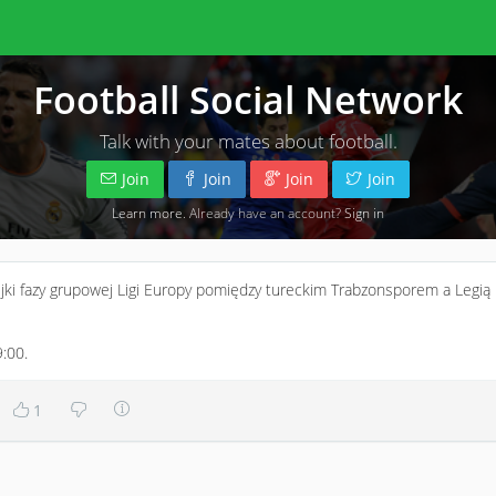
Football Social Network
Talk with your mates about football.
Join
Join
Join
Join
Learn more
. Already have an account?
Sign in
ejki fazy grupowej Ligi Europy pomiędzy tureckim Trabzonsporem a Legią
:00.
1