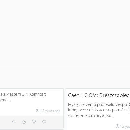
a z Piastem 3-1 Komntarz
Caen 1:2 OM: Dreszczowiec
ny......
Myślę, że warto pochwalić zespół 
który przez dłuższy czas potrafił si
12 years ago
skutecznie bronić, a po...
12 ye