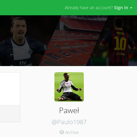
Already have an account?
Sign in
Paweł
@Paulo1987
Archive