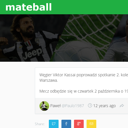
Węgier Viktor Kassai poprowadzi spotkanie 2. kol
Warszawa.
Mecz odbędzie się w czwartek 2 października o 19
Paweł
@Paulo1987
12 years ago
Share: