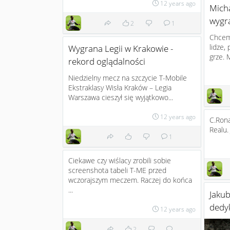
12 years ago
Mich
wygr
2
1
Chcemy
lidze,
Wygrana Legii w Krakowie -
grze. 
rekord oglądalności
Niedzielny mecz na szczycie T-Mobile
Ekstraklasy Wisła Kraków – Legia
Warszawa cieszył się wyjątkowo...
12 years ago
C.Ron
Realu.
1
Ciekawe czy wiślacy zrobili sobie
screenshota tabeli T-ME przed
wczorajszym meczem. Raczej do końca
...
Jaku
dedy
12 years ago
2