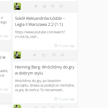
 o
Sokół Aleksandrów Łódzki –
anego
Legia II Warszawa 2:2 (1:1)
https://www.youtube.com/watch?
ars ago
v=L4zLYp_vzaY...
12 years ago
1
i w
Henning Berg: Wróciliśmy do gry
padek,
w dobrym stylu
cie
Wróciliśmy do gry, po kiepskim
początku. Brawa za podejście mentalne,
ars ago
za grę do końca. To niesamowit...
12 years ago