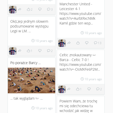
Manchester United -
Leicester 4-1
2
3
https://www.youtube.com/
watch?v=AurbtRxcNMk
Ok(L)ep jednym słowem
Kamil gdzie ten wsp...
podsumowanie występu
Legii w LM. ...
10 years ago
10 years ago
13
1
2
Celtic znokautowany
:)
Barca - Celtic 7-0 !
Po porażce Barcy ...
https://www.youtube.com/
watch?v=-OsMXFe6P2M...
10 years ago
1
2
... tak wyglądam
...
;)
Powiem Wam, że trochę
mi się odechciewa tu
10 years ago
wchodzić jak widzę w