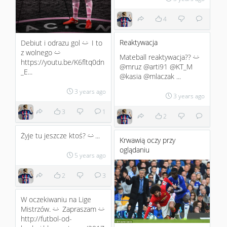
4
Reaktywacja
Debiut i odrazu gol
I to
:)
z wolnego
:)
Mateball reaktywacja??
:)
https://youtu.be/K6fltq0dn
@mruz @arti91 @KT_M
_E...
@kasia @mlaczak ...
3 years ago
3 years ago
3
1
2
Żyje tu jeszcze ktoś?
...
:)
Krwawią oczy przy
oglądaniu
5 years ago
2
3
W oczekiwaniu na Lige
Mistrzów.
Zapraszam
:)
:)
http://futbol-od-