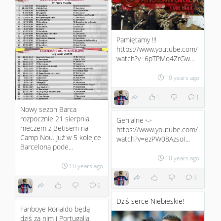
Pamiętamy !!!
https://www.youtube.com/
watch?v=6pTPMq4ZrGw...
10 years ago
1
1
Nowy sezon Barca
rozpocznie 21 sierpnia
Genialne
:)
meczem z Betisem na
https://www.youtube.com/
Camp Nou. Już w 5 kolejce
watch?v=ezPW08AzsoI...
Barcelona pode...
10 years ago
10 years ago
3
5
Dziś serce Niebieskie!
Fanboye Ronaldo będą
dziś za nim i Portugalią.