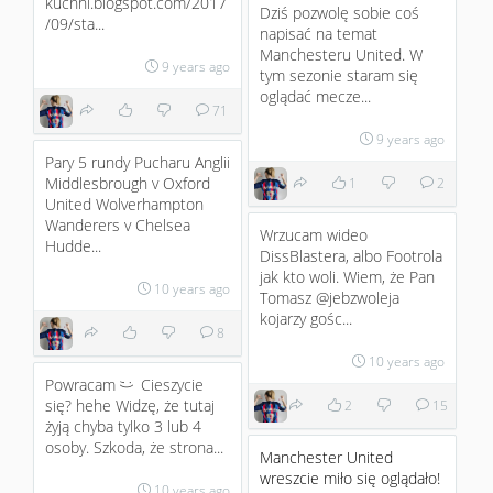
kuchni.blogspot.com/2017
Dziś pozwolę sobie coś
/09/sta...
napisać na temat
Manchesteru United. W
9 years ago
tym sezonie staram się
oglądać mecze...
71
9 years ago
Pary 5 rundy Pucharu Anglii
Middlesbrough v Oxford
1
2
United Wolverhampton
Wanderers v Chelsea
Wrzucam wideo
Hudde...
DissBlastera, albo Footrola
jak kto woli. Wiem, że Pan
10 years ago
Tomasz @jebzwoleja
kojarzy gośc...
8
10 years ago
Powracam
Cieszycie
;)
się? hehe Widzę, że tutaj
2
15
żyją chyba tylko 3 lub 4
osoby. Szkoda, że strona...
Manchester United
wreszcie miło się oglądało!
10 years ago