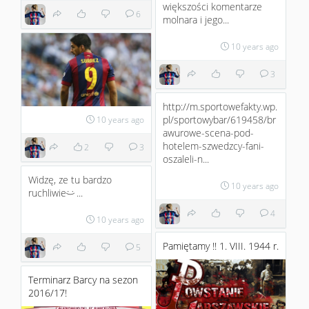
większości komentarze
6
molnara i jego...
10 years ago
3
http://m.sportowefakty.wp.
pl/sportowybar/619458/br
10 years ago
awurowe-scena-pod-
hotelem-szwedzcy-fani-
2
3
oszaleli-n...
Widzę, ze tu bardzo
10 years ago
ruchliwie
...
:)
4
10 years ago
Pamiętamy !! 1. VIII. 1944 r.
5
Terminarz Barcy na sezon
2016/17!