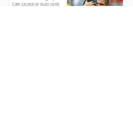
Całe szczęście dużo osób
skrytykowało artykuł
;)
ht...
10 years ago
Niestety dla Polski
8
Mistrzostwa Europy już się
skończyły. Dziękuję
Forza Italia !!
chłopakom za wspaniałe
emocje i b...
10 years ago
1
18
Forza Italia, Forza Gigi !!...
Leo Messi przegrywa i
kończy karierę.
10 years ago
1
2
Mamy To !!! Jesteśmy w 8