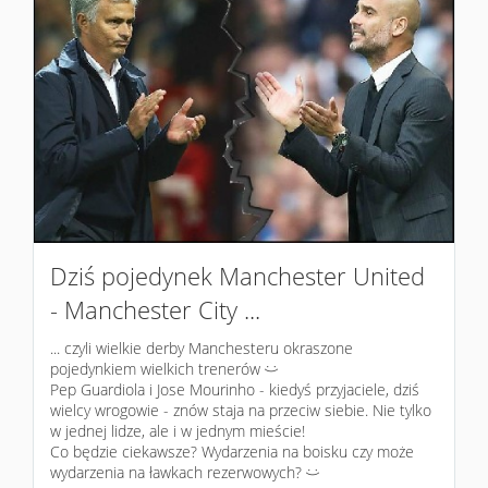
Dziś pojedynek Manchester United
- Manchester City ...
... czyli wielkie derby Manchesteru okraszone
pojedynkiem wielkich trenerów
:)
Pep Guardiola i Jose Mourinho - kiedyś przyjaciele, dziś
wielcy wrogowie - znów staja na przeciw siebie. Nie tylko
w jednej lidze, ale i w jednym mieście!
Co będzie ciekawsze? Wydarzenia na boisku czy może
wydarzenia na ławkach rezerwowych?
:)