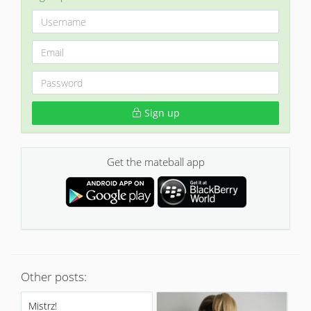
Sign up
Get the mateball app
Other posts:
Mistrz!