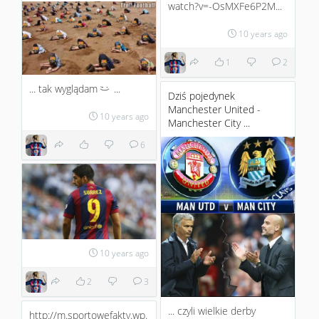
watch?v=-OsMXFe6P2M...
10 years ago
1
2
... tak wyglądam
...
;)
Dziś pojedynek
Manchester United -
10 years ago
Manchester City ...
6
10 years ago
2
3
... czyli wielkie derby
http://m.sportowefakty.wp.