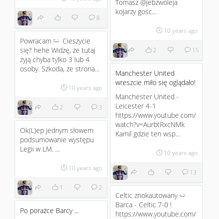
Tomasz @jebzwoleja
kojarzy gośc...
8
10 years ago
Powracam
Cieszycie
;)
się? hehe Widzę, że tutaj
2
15
żyją chyba tylko 3 lub 4
osoby. Szkoda, że strona...
Manchester United
wreszcie miło się oglądało!
10 years ago
Manchester United -
Leicester 4-1
2
3
https://www.youtube.com/
watch?v=AurbtRxcNMk
Ok(L)ep jednym słowem
Kamil gdzie ten wsp...
podsumowanie występu
Legii w LM. ...
10 years ago
10 years ago
13
1
2
Celtic znokautowany
:)
Barca - Celtic 7-0 !
Po porażce Barcy ...
https://www.youtube.com/