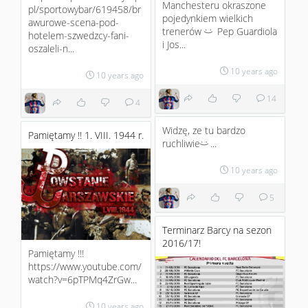
Manchesteru okraszone
pl/sportowybar/619458/br
pojedynkiem wielkich
awurowe-scena-pod-
trenerów
Pep Guardiola
:)
hotelem-szwedzcy-fani-
i Jos...
oszaleli-n...
10 years ago
10 years ago
14
4
Widzę, ze tu bardzo
Pamiętamy !! 1. VIII. 1944 r.
ruchliwie
...
:)
10 years ago
5
Terminarz Barcy na sezon
2016/17!
Pamiętamy !!!
https://www.youtube.com/
watch?v=6pTPMq4ZrGw...
10 years ago