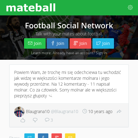
Football Social Network
Talk with your mates about football.
Join
Join
Join
Join
Learn more
. Already have an account?
Sign in
Powiem Wam, że trochę mi się odechciewa tu wchodzić
jak widzę w większości komentarze molnara i jego
wywody przeróżne. Na 12 komentarzy - 11 napisał
molnar. Co za człowiek. Sorry molnar ale w większości
pieprzysz głupoty
:/
Blaugrana10
@Blaugrana10
10 years ago
3
Share: