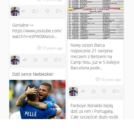
1
1
Genialne
:)
https://www.youtube.com/
watch?v=ezPW08AzsoI...
Nowy sezon Barca
10 years ago
rozpocznie 21 sierpnia
meczem z Betisem na
3
Camp Nou. Już w 5 kolejce
Barcelona pode...
Dziś serce Niebieskie!
10 years ago
5
Fanboye Ronaldo będą
dziś za nim i Portugalią.
Całe szczęście dużo osób
skrytykowało artykuł
;)
Niestety dla Polski
ht...
Mistrzostwa Europy już się