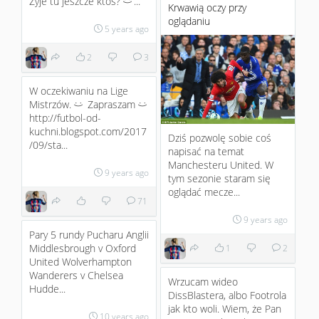
Żyje tu jeszcze ktoś?
...
:)
Krwawią oczy przy
oglądaniu
5 years ago
2
3
W oczekiwaniu na Lige
Mistrzów.
Zapraszam
:)
:)
http://futbol-od-
kuchni.blogspot.com/2017
Dziś pozwolę sobie coś
/09/sta...
napisać na temat
Manchesteru United. W
9 years ago
tym sezonie staram się
oglądać mecze...
71
9 years ago
Pary 5 rundy Pucharu Anglii
Middlesbrough v Oxford
1
2
United Wolverhampton
Wanderers v Chelsea
Wrzucam wideo
Hudde...
DissBlastera, albo Footrola
jak kto woli. Wiem, że Pan
10 years ago