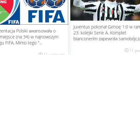
Juventus pokonał Genoę 1:0 w ra
entacja Polski awansowała o
23. kolejki Serie A. Komplet
 miejsce (na 34) w najnowszym
bianconerim zapewniła samobójcza 
gu FIFA. Mimo tego "...
11 ye
11 years ago
1
9
1
3
Komisja Etyki FIFA podjęła decyzję
 2016 grupy
Josepha Blattera i Michela Platinie
Oskarżeni o korupcję d...
11 ye
3
11
Eliminacje Euro 2016, Grup
przed meczem z Irlandią