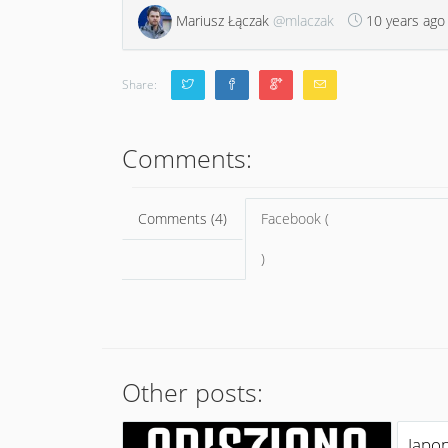
Mariusz Łączak
@mlaczak
10 years ago
Share:
Comments:
Comments (4)
Facebook (
)
Other posts:
Japon