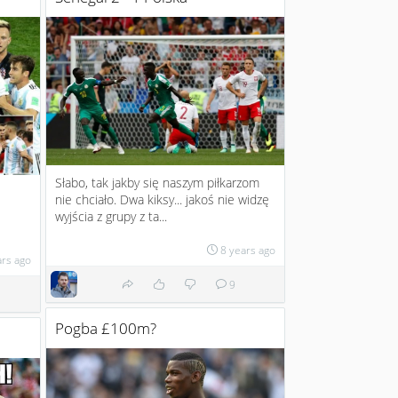
Słabo, tak jakby się naszym piłkarzom
nie chciało. Dwa kiksy... jakoś nie widzę
wyjścia z grupy z ta...
8 years ago
ars ago
9
Pogba £100m?