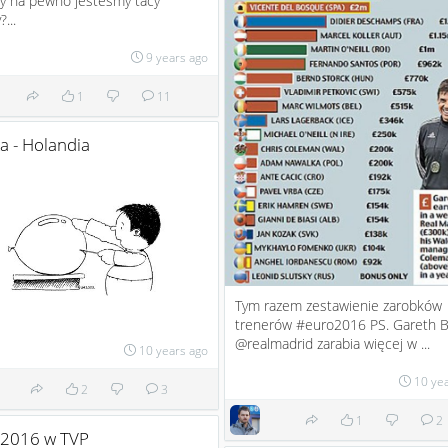
y na pewno jesteśmy tacy
...
9 years ago
1
11
a - Holandia
Tym razem zestawienie zarobków
trenerów #euro2016 PS. Gareth B
@realmadrid zarabia więcej w ...
10 years ago
10 ye
2
3
1
2
 2016 w TVP