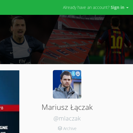
Already have an account?
Sign in
Mariusz Łączak
@mlaczak
Archive