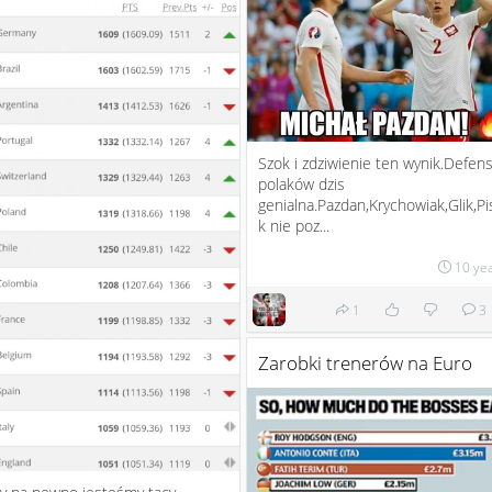
Szok i zdziwienie ten wynik.Defen
polaków dzis
genialna.Pazdan,Krychowiak,Glik,Pi
k nie poz...
10 ye
1
3
Zarobki trenerów na Euro