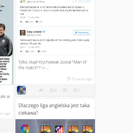
Tylko skąd Krychowiak został "Man of
the match"?
...
:)
10 years ago
3
1
ale w
Dlaczego liga angielska jest taka
ciekawa?
ars ago