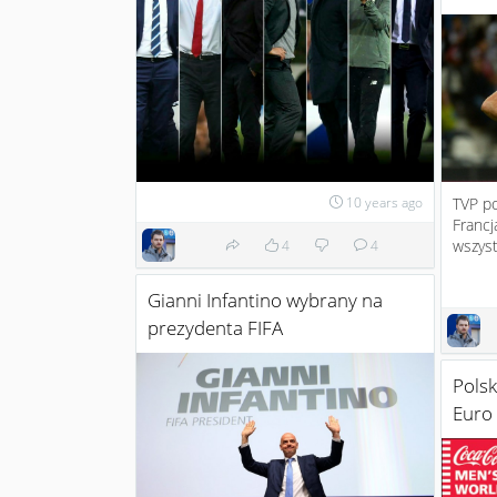
TVP p
10 years ago
Francj
wszyst
4
4
Gianni Infantino wybrany na
prezydenta FIFA
Polsk
Euro