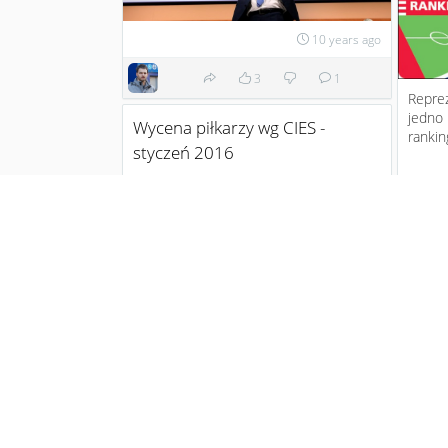
10 years ago
3
1
Reprez
jedno
Wycena piłkarzy wg CIES -
rankin
styczeń 2016
Międzynarodowe Centrum Studiów
Sportowych (CIES) jak co roku
przygotowało zestawienie 100
najbardzie...
Euro
11 years ago
1
12
Piłkarski wtorek