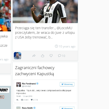
Przeciąga się ten transfer.., @LocoMU
przeczytałem, że wraca do Juve z urlopu
sywka
z USA żeby trenować, b...
szcze
10 years ago
10
ars ago
Zagraniczni fachowcy
zachwyceni Kapustką