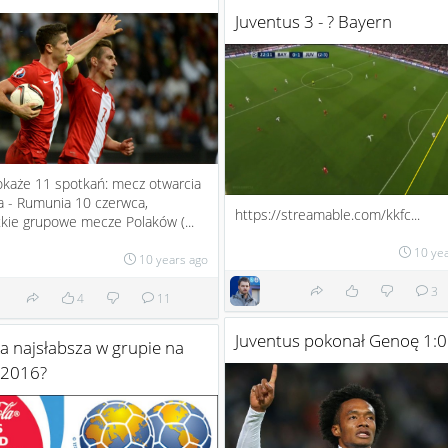
Juventus 3 - ? Bayern
okaże 11 spotkań: mecz otwarcia
a - Rumunia 10 czerwca,
https://streamable.com/kkfc...
kie grupowe mecze Polaków (...
10 ye
10 years ago
3
4
11
Juventus pokonał Genoę 1:0
a najsłabsza w grupie na
 2016?