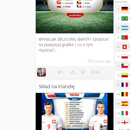
@mlaczak !@LocoMu @arti91 spojrzcie
na powyzsza grafike i co o tym
myslicie?...
9 years ago
1
80
Skład na Irlandię