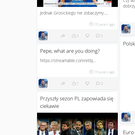
Czy ab
dobrzy?
Jednak Grosickiego nie zobaczymy.....
10 years ago
3
5
Polsk
Pepe, what are you doing?
https://streamable.com/etbj...
10 years ago
1
3
Przyszły sezon PL zapowiada się
ciekawie
Euro