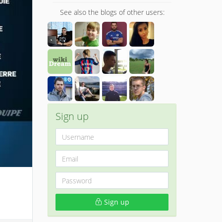
See also the blogs of other users:
Sign up
Sign up