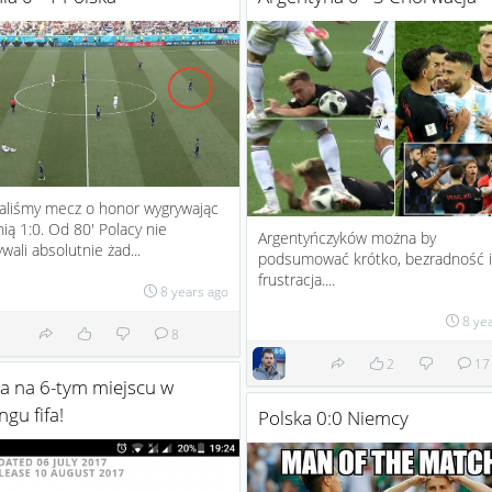
aliśmy mecz o honor wygrywając
nią 1:0. Od 80' Polacy nie
Argentyńczyków można by
wali absolutnie żad...
podsumować krótko, bezradność i
frustracja....
8 years ago
8 ye
8
2
17
a na 6-tym miejscu w
ngu fifa!
Polska 0:0 Niemcy