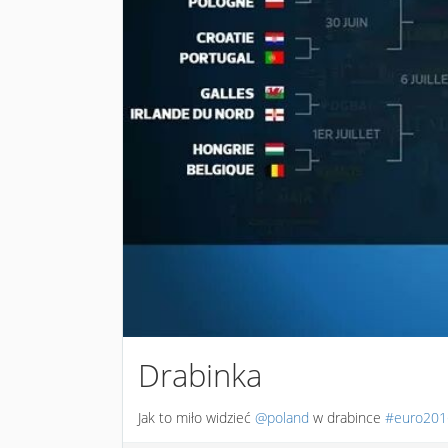
Drabinka
Jak to miło widzieć
@poland
w drabince
#euro201