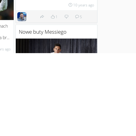
10 years ago
1
5
mach
Nowe buty Messiego
br...
ars ago
 ws.
go.
ars ago
Z okazji zdobycia piątej Złotej Piłki
Adidas przygotował dla Messiego nowe,
specjalne buty....
11 years ago
a D
2
26