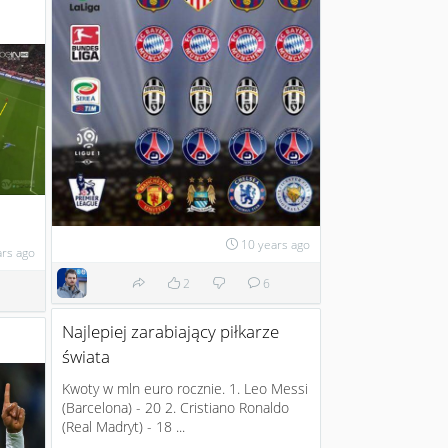
10 years ago
ars ago
2
6
Najlepiej zarabiający piłkarze
świata
Kwoty w mln euro rocznie. 1. Leo Messi
(Barcelona) - 20 2. Cristiano Ronaldo
(Real Madryt) - 18 ...