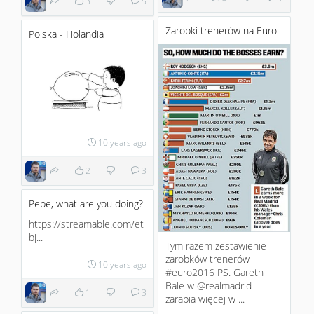
3
5
Zarobki trenerów na Euro
Polska - Holandia
10 years ago
2
3
Pepe, what are you doing?
https://streamable.com/et
bj...
Tym razem zestawienie
zarobków trenerów
10 years ago
#euro2016 PS. Gareth
Bale w @realmadrid
1
3
zarabia więcej w ...