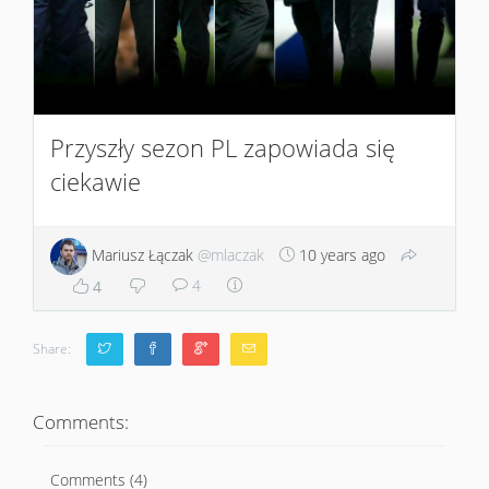
Przyszły sezon PL zapowiada się
ciekawie
Mariusz Łączak
@mlaczak
10 years ago
4
4
Share:
Comments:
Comments (4)