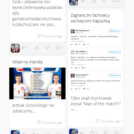
4
Szok i zdziwienie ten
wynik.Defensywka polaków
dzis
Zagraniczni fachowcy
genialna.Pazdan,Krychowia
zachwyceni Kapustką
k,Glik,Piszczek nie poz...
10 years ago
1
3
Skład na Irlandię
Tylko skąd Krychowiak
został "Man of the match"?
Jednak Grosickiego nie
...
zobaczymy.....
:)
10 years ago
10 years ago
3
1