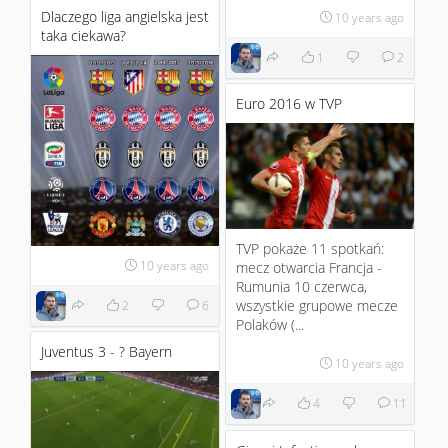
Dlaczego liga angielska jest
10 years ago
taka ciekawa?
1
2
Euro 2016 w TVP
TVP pokaże 11 spotkań:
10 years ago
mecz otwarcia Francja -
Rumunia 10 czerwca,
wszystkie grupowe mecze
2
6
Polaków (...
Juventus 3 - ? Bayern
10 years ago
4
11