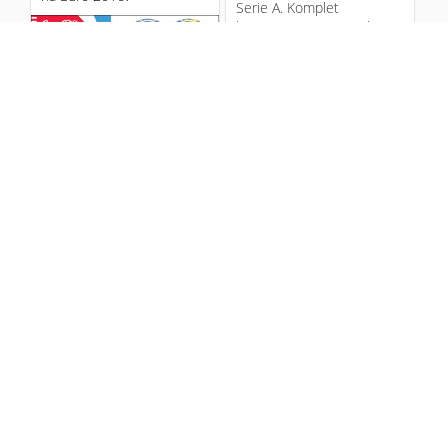
Serie A. Komplet
bianconerim zapewniła
samobójcza br...
11 years ago
1
9
Reprezentacja Polski
awansowała o jedno
miejsce (na 34) w
Nowe buty Messiego
najnowszym rankingu FIFA.
Mimo tego "...
11 years ago
1
3
Wycena piłkarzy wg CIES -
Z okazji zdobycia piątej
styczeń 2016
Złotej Piłki Adidas
przygotował dla Messiego
Międzynarodowe Centrum
nowe, specjalne buty....
Studiów Sportowych (CIES)
jak co roku przygotowało
11 years ago
zestawienie 100