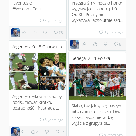
Juventusie
Przegraliśmy mecz o honor
#WelcomeToJu...
wygrywając z Japonią 1:0.
Od 80' Polacy nie
wykazywali absolutnie żad...
8 years ago
8 years ago
78
8
Argentyna 0 - 3 Chorwacja
Senegal 2 - 1 Polska
Argentyńczyków można by
podsumować krótko,
Słabo, tak jakby się naszym
bezradność i frustracja....
piłkarzom nie chciało. Dwa
kiksy... jakoś nie widzę
8 years ago
wyjścia z grupy z ta...
2
17
8 years ago