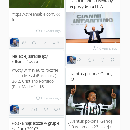
Gianni Infantino wybrany
na prezydenta FIFA
https://streamable.com/kk
fc...
10 years ago
3
10 years ago
Najlepiej zarabiający
3
1
piłkarze świata
Kwoty w mln euro rocznie.
Juventus pokonał Genoę
1. Leo Messi (Barcelona) -
1:0
20 2. Cristiano Ronaldo
(Real Madryt) - 18 ...
10 years ago
1
5
Juventus pokonał Genoę
Polska najsłabsza w grupie
1:0 w ramach 23. kolejki
na Euro 2016?