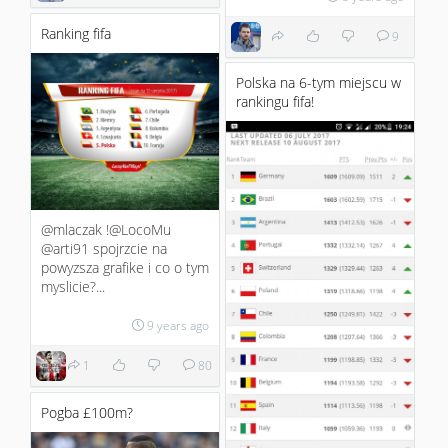
Ranking fifa
9
Polska na 6-tym miejscu w
rankingu fifa!
@mlaczak !@LocoMu
@arti91 spojrzcie na
powyzsza grafike i co o tym
myslicie?...
9 years ago
1
80
Pogba £100m?