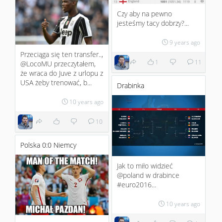
Czy aby na pewno
jesteśmy tacy dobrzy?...
9 years ago
Przeciąga się ten transfer..,
1
11
@LocoMU przeczytałem,
że wraca do Juve z urlopu z
USA żeby trenować, b...
Drabinka
10 years ago
10
Polska 0:0 Niemcy
Jak to miło widzieć
@poland w drabince
#euro2016...
10 years ago