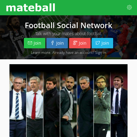
Football Social Network
Talk with your mates about football.
Join
Join
Join
Join
Learn more
. Already have an account?
Sign in