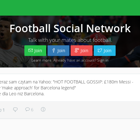
Football Social Network
Talk with your mates about football.
Join
Join
Join
Join
Learn more
. Already have an account?
Sign in
eraz sam czytam na Yahoo: "HOT FOOTBALL GOSSIP: £180m Messi -
‘make approach’ for Barcelona legend"
 dla Leo niż Barcelona.
6
1