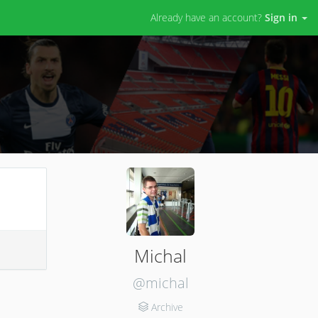
Already have an account?
Sign in
Michal
@michal
Archive