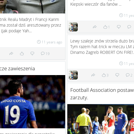
Kiepski wieczór dla fanów ...
11 ye
nik Realu Madryt i Francji Karim
a został dziś aresztowany przez
1
 (jak podaje Yah...
Lewy szaleje znów strzela dużo b
11 years ago
Tym razem hat-trick w meczu LM 
Dinamo Zagreb ROBERT ON FIRE!..
19
11 ye
cze zawieszenia
3
2
Football Association postaw
zarzuty.