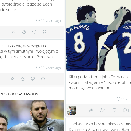
 "swoje źródła" pisze że Eden
dejść już...
11 years ago
ie jakaś większa wygrana
ea w tym smutnym i wołającym o
 do nieba sezonie. Przeciwn...
11 years ago
Kilka godzin temu John Terry napis
8
swoim Instagramie "Just one of t
mornings when you m...
ema aresztowany
11 ye
1
1
Chelsea tylko bezbramkowo remis
Dynamo a Arsenal wygrywa z Baye