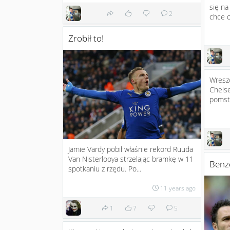
się na
2
chce o
Zrobił to!
Wreszc
Chels
pomstę
Jamie Vardy pobił właśnie rekord Ruuda
Van Nisterlooya strzelając bramkę w 11
Benz
spotkaniu z rzędu. Po...
11 years ago
1
7
5