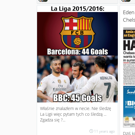
Eden
Chels
Właśnie znalazłem w necie. Nie śledzę
La Ligii więc pytam tych co śledzą ...
Zgadza się ?...
11 years ago
Dziś k