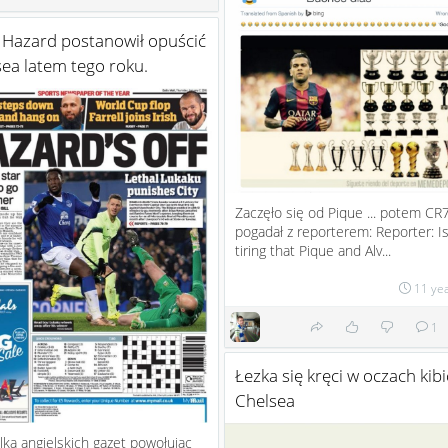
 Hazard postanowił opuścić
ea latem tego roku.
Zaczęło się od Pique ... potem CR
pogadał z reporterem: Reporter: Is
tiring that Pique and Alv...
11 ye
1
Łezka się kręci w oczach kib
Chelsea
ilka angielskich gazet powołując