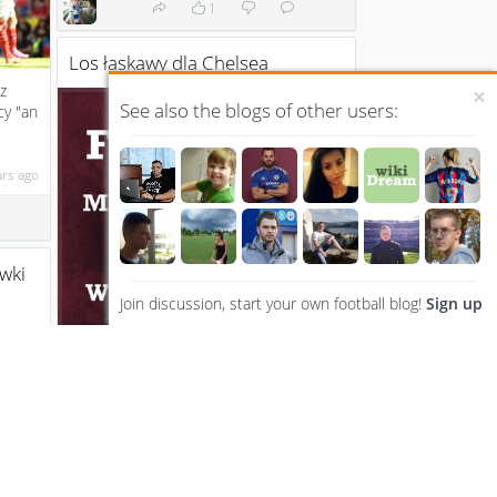
1
Los łaskawy dla Chelsea
z
×
See also the blogs of other users:
cy "an
ars ago
wki
Join discussion, start your own football blog!
Sign up
Dziś nie tylko wygrywamy z Arsenalem
ale City traci punkty z West Ham'em.
Sprawa tytułu wciąż o...
11 years ago