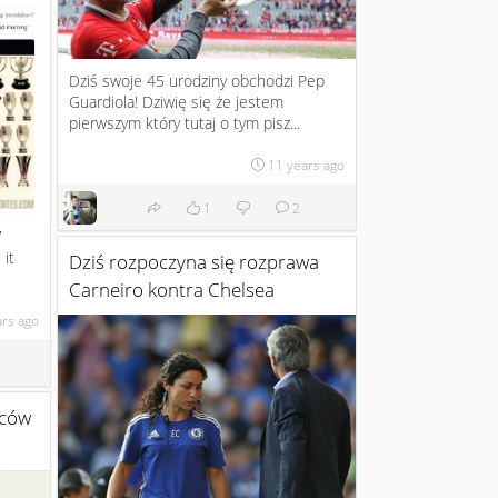
Dziś swoje 45 urodziny obchodzi Pep
Guardiola! Dziwię się że jestem
pierwszym który tutaj o tym pisz...
11 years ago
1
2
7
 it
Dziś rozpoczyna się rozprawa
Carneiro kontra Chelsea
ars ago
iców