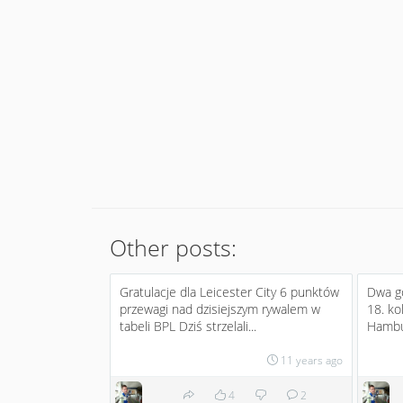
Other posts:
Gratulacje dla Leicester City 6 punktów
Dwa g
przewagi nad dzisiejszym rywalem w
18. ko
tabeli BPL Dziś strzelali...
Hambur
11 years ago
4
2