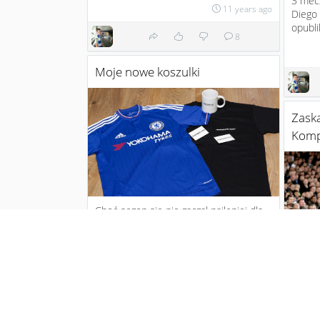
3 mecz
11 years ago
Diego 
opubli
8
Moje nowe koszulki
Zaska
Kom
Choć sezon się nie zaczął najlepiej dla
Chelsea dla mnie odwrotnie
Dzięki
:)
@mateball za docenienie...
11 years ago
To dop
4
2
Vince
szanse