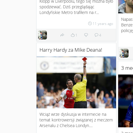
Klopp w Liverpoolu, tego się można było
spodziewać. Dziś przeglądając
Londyńskie Metro trafiłem na r...
Napast
11 years ago
Benzem
policję
1
4
Harry Hardy za Mike Deana!
3 me
Wciąż wrze dyskusja w internecie na
temat kontrowersji związanej z meczem
Arsenalu z Chelsea Londyn....