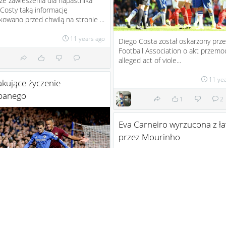
e zawieszenia dla napastnika
Costy taką informację
kowano przed chwilą na stronie ...
11 years ago
Diego Costa został oskarżony prze
Football Association o akt przemo
alleged act of viole...
11 ye
kujące życzenie
panego
1
2
Eva Carneiro wyrzucona z ła
przez Mourinho
iero początek sezonu ale
nt Kompany już chyba ma duże
 na nagrodę za wypowiedz sezo...
Pierwszy lekarz klubu Chelsea, Eva