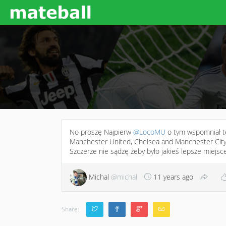
No proszę Najpierw
@LocoMU
o tym wspomniał t
Manchester United, Chelsea and Manchester City 
Szczerze nie sądzę żeby było jakieś lepsze miejsce
Michal
@michal
11 years ago
Share: