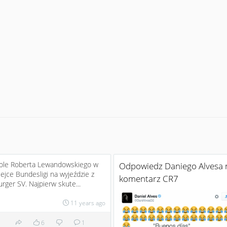
ole Roberta Lewandowskiego w
Odpowiedz Daniego Alvesa 
lejce Bundesligi na wyjeździe z
komentarz CR7
ger SV. Najpierw skute...
11 years ago
6
1