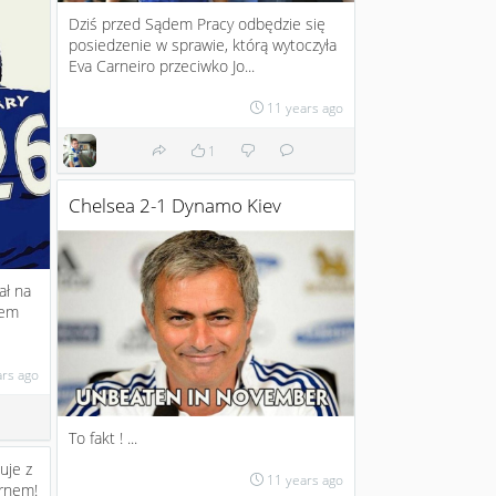
Dziś przed Sądem Pracy odbędzie się
posiedzenie w sprawie, którą wytoczyła
Eva Carneiro przeciwko Jo...
11 years ago
1
Chelsea 2-1 Dynamo Kiev
ał na
hem
ars ago
To fakt ! ...
uje z
11 years ago
rnem!