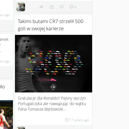
4
ars ago
Takimi butami CR7 strzelił 500
goli w swojej karierze
ramek
z
.
ars ago
iło
Gratulacje dla Ronaldo!! Piękny wyczyn
Portugalczyka ale nawiązując do wątku
Pana Tomasza @jebzwole...
11 years ago