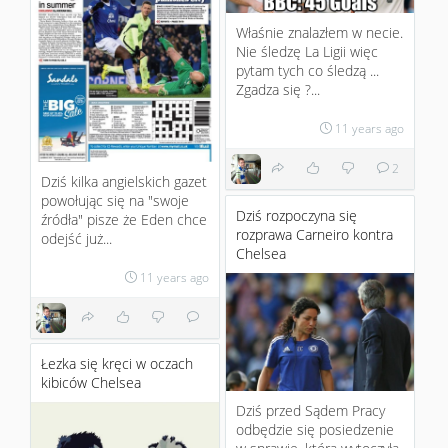
Właśnie znalazłem w necie.
Nie śledzę La Ligii więc
pytam tych co śledzą ...
Zgadza się ?...
11 years ago
2
Dziś kilka angielskich gazet
powołując się na "swoje
Dziś rozpoczyna się
źródła" pisze że Eden chce
rozprawa Carneiro kontra
odejść już...
Chelsea
11 years ago
Łezka się kręci w oczach
kibiców Chelsea
Dziś przed Sądem Pracy
odbędzie się posiedzenie