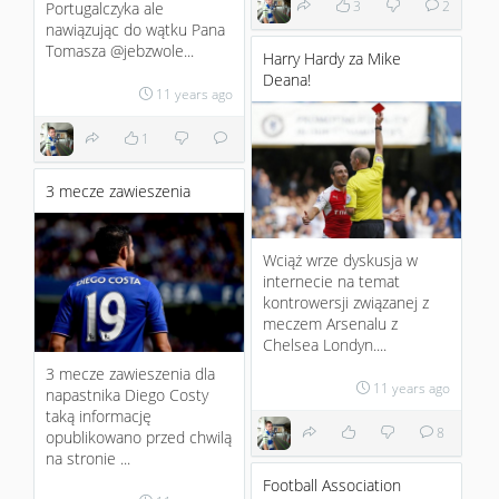
3
2
Portugalczyka ale
nawiązując do wątku Pana
Tomasza @jebzwole...
Harry Hardy za Mike
Deana!
11 years ago
1
3 mecze zawieszenia
Wciąż wrze dyskusja w
internecie na temat
kontrowersji związanej z
meczem Arsenalu z
Chelsea Londyn....
3 mecze zawieszenia dla
11 years ago
napastnika Diego Costy
taką informację
8
opublikowano przed chwilą
na stronie ...
Football Association