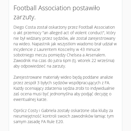
Football Association postawiło
zarzuty.
Diego Costa został oskarżony przez Football Association
o akt przemocy "an alleged act of violent conduct", który
nie był widziany przez sędziów, ale został zarejestrowany
na wideo. Napastnik jak wszystkim wiadomo brał udział w
incydencie z Laurentem Koscielny w 43 minucie
sobotniego meczu pomiędzy Chelsea a Arsenalem.
Zawodnik ma czas do jutra 6pm (tj. wtorek 22 września)
aby odpowiedzieć na zarzuty.
Zarejestrowane materiały wideo będą poddane analizie
przez zespół 3 byłych sędziów współpracujących z FA.
Każdy oceniający zdarzenia sędzia zrobi to indywidualnie
zaś ocena musi być jednomyślna aby podjąć decyzję o
ewentualnej karze.
Oprócz Costy i Gabriela zostały oskarżone oba kluby za
nieumiejętność kontroli swoich zawodników łamiąc tym
samym zasadę FA Rule E20.