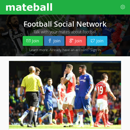
Football Social Network
Talk with your mates about football.
Join
Join
Join
Join
Learn more
. Already have an account?
Sign in