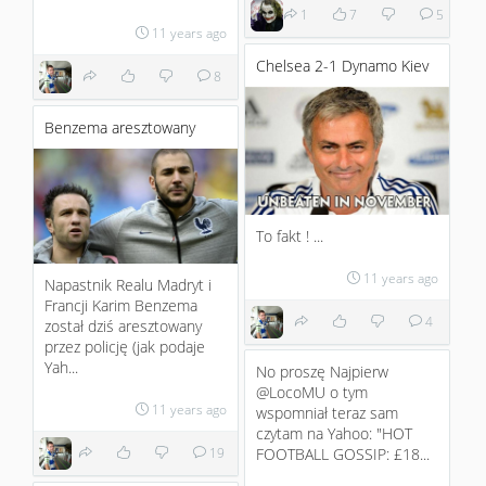
1
7
5
11 years ago
Chelsea 2-1 Dynamo Kiev
8
Benzema aresztowany
To fakt ! ...
11 years ago
Napastnik Realu Madryt i
Francji Karim Benzema
4
został dziś aresztowany
przez policję (jak podaje
Yah...
No proszę Najpierw
@LocoMU o tym
11 years ago
wspomniał teraz sam
czytam na Yahoo: "HOT
19
FOOTBALL GOSSIP: £18...