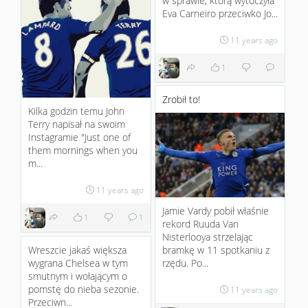
w sprawie, którą wytoczyła
Eva Carneiro przeciwko Jo...
11 years ago
1
Zrobił to!
Kilka godzin temu John
Terry napisał na swoim
Instagramie "Just one of
them mornings when you
m...
11 years ago
Jamie Vardy pobił właśnie
1
1
rekord Ruuda Van
Nisterlooya strzelając
bramkę w 11 spotkaniu z
Wreszcie jakaś większa
rzędu. Po...
wygrana Chelsea w tym
smutnym i wołającym o
pomstę do nieba sezonie.
11 years ago
Przeciwn...