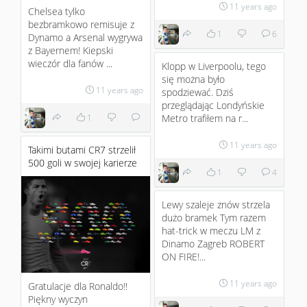
11 years ago
Chelsea tylko
bezbramkowo remisuje z
1
6
Dynamo a Arsenal wygrywa
z Bayernem! Kiepski
wieczór dla fanów ...
Klopp w Liverpoolu, tego
się można było
11 years ago
spodziewać. Dziś
przeglądając Londyńskie
1
Metro trafiłem na r...
11 years ago
Takimi butami CR7 strzelił
500 goli w swojej karierze
1
4
Lewy szaleje znów strzela
dużo bramek Tym razem
hat-trick w meczu LM z
Dinamo Zagreb ROBERT
ON FIRE!...
11 years ago
Gratulacje dla Ronaldo!!
Piękny wyczyn