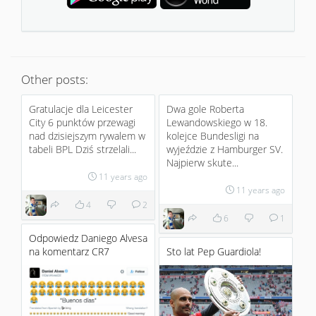
Other posts:
Gratulacje dla Leicester
Dwa gole Roberta
City 6 punktów przewagi
Lewandowskiego w 18.
nad dzisiejszym rywalem w
kolejce Bundesligi na
tabeli BPL Dziś strzelali...
wyjeździe z Hamburger SV.
Najpierw skute...
11 years ago
11 years ago
4
2
6
1
Odpowiedz Daniego Alvesa
na komentarz CR7
Sto lat Pep Guardiola!