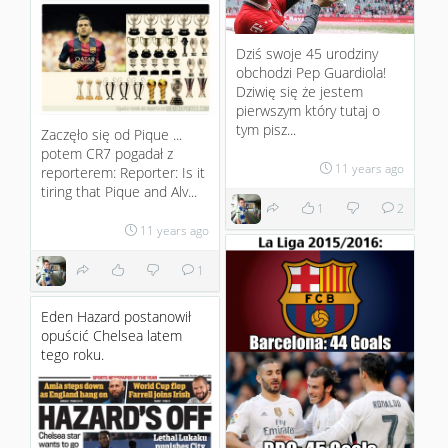
Dziś swoje 45 urodziny
obchodzi Pep Guardiola!
Dziwię się że jestem
pierwszym który tutaj o
tym pisz...
Zaczęło się od Pique ...
potem CR7 pogadał z
11 years ago
reporterem: Reporter: Is it
tiring that Pique and Alv...
1
2
11 years ago
1
Eden Hazard postanowił
opuścić Chelsea latem
tego roku.