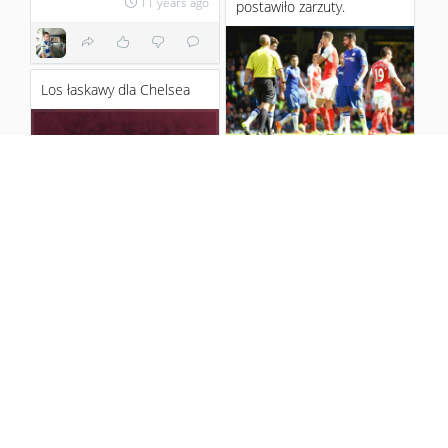
11 years ago
postawiło zarzuty.
Los łaskawy dla Chelsea
Diego Costa został
oskarżony przez Football
Association o akt
przemocy "an alleged act
of viole...
11 years ago
1
2
Dziś nie tylko wygrywamy z
Arsenalem ale City traci
punkty z West Ham'em.
Moje nowe koszulki
Sprawa tytułu wciąż o...
11 years ago