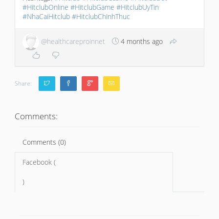
#HitclubOnline
#HitclubGame
#HitclubUyTin
#NhaCaiHitclub
#HitclubChinhThuc
@healthcareproinnet
4 months ago
Share:
Comments:
Comments (0)
Facebook (
)