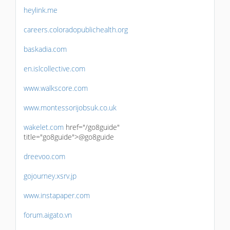
heylink.me
careers.coloradopublichealth.org
baskadia.com
en.islcollective.com
www.walkscore.com
www.montessorijobsuk.co.uk
wakelet.com
href="/go8guide"
title="go8guide">@go8guide
dreevoo.com
gojourney.xsrv.jp
www.instapaper.com
forum.aigato.vn