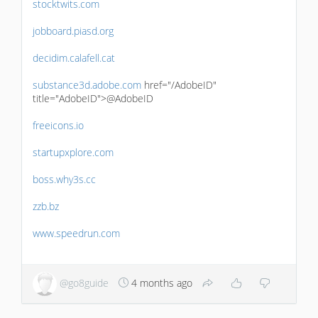
stocktwits.com
jobboard.piasd.org
decidim.calafell.cat
substance3d.adobe.com
href="/AdobeID"
title="AdobeID">@AdobeID
freeicons.io
startupxplore.com
boss.why3s.cc
zzb.bz
www.speedrun.com
@go8guide
4 months ago