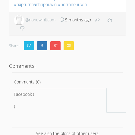
#naprutnhanhnphuwin
#hotronohuwin
@nohuwinitcom
5 months ago
Share:
Comments:
Comments (0)
Facebook (
)
See also the blogs of other users: