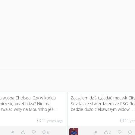
a wtopa Chelsea! Czy w końcu
Zacząłem dziś oglądać meczyk City
nicy się przebudza? Nie ma
Sevilla ale stwierdziłem że PSG-Re
zwalac winy na Mourinho jeś...
bedzie dużo ciekawszym widowi...
11 years ago
11 ye
6
2