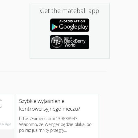
Get the mateball app
-
Szybkie wyjaśnienie
al
kontrowersyjnego meczu?
https://vimeo.com/139838943
ars ago
Wiadomo, że Wenger będzie płakał bo
po raz już "n"-ty przegry...