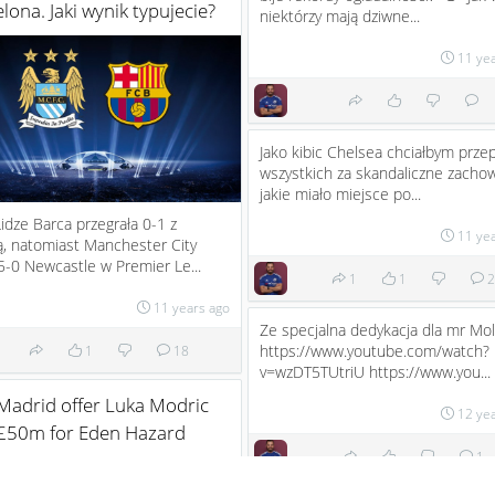
lona. Jaki wynik typujecie?
niektórzy mają dziwne...
11 ye
Jako kibic Chelsea chciałbym prze
wszystkich za skandaliczne zacho
jakie miało miejsce po...
idze Barca przegrała 0-1 z
11 ye
, natomiast Manchester City
 5-0 Newcastle w Premier Le...
1
1
2
11 years ago
Ze specjalna dedykacja dla mr Mol
https://www.youtube.com/watch?
1
18
v=wzDT5TUtriU https://www.you...
Madrid offer Luka Modric
12 ye
 £50m for Eden Hazard
1