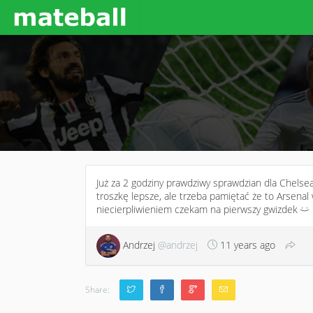
Już za 2 godziny prawdziwy sprawdzian dla Chelse
troszkę lepsze, ale trzeba pamiętać że to Arsenal
niecierpliwieniem czekam na pierwszy gwizdek
:)
Andrzej
@andrzej
11 years ago
Share: