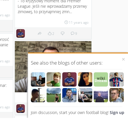
- To kryzysowy moment dla Premier
League. Jeśli nie wprowadzamy przerwy
zimowej, to przynajmniej zmn...
ars ago
11 years ago
2
9
prosić
wanie
×
ars ago
See also the blogs of other users:
nar:
11 years ago
ars ago
4
3
Join discussion, start your own football blog!
Sign up
Manchestery odpuszczają?