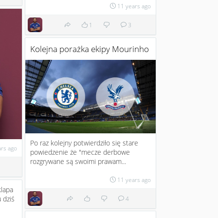
11 years ago
1
3
Kolejna porażka ekipy Mourinho
Po raz kolejny potwierdziło się stare
ars ago
powiedzenie że "mecze derbowe
rozgrywane są swoimi prawam...
11 years ago
klapa
 dziś
4