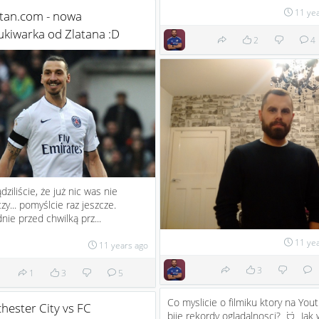
11 ye
atan.com - nowa
kiwarka od Zlatana :D
2
4
ądziliście, że już nic was nie
zy... pomyślcie raz jeszcze.
nie przed chwilką prz...
11 ye
11 years ago
3
1
3
5
Co myslicie o filmiku ktory na You
ester City vs FC
bije rekordy ogladalnosci?
Jak 
:D