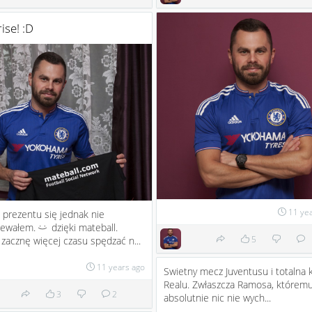
ise! :D
11 ye
 prezentu się jednak nie
iewałem.
dzięki mateball.
:)
5
zacznę więcej czasu spędzać n...
11 years ago
Swietny mecz Juventusu i totalna 
Realu. Zwłaszcza Ramosa, któremu
3
2
absolutnie nic nie wych...