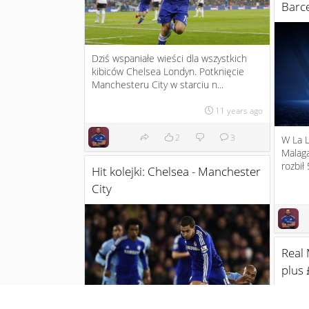
Barce
Dziś wspaniałe wieści dla wszystkich
kibiców Chelsea Londyn. Potknięcie
Manchesteru City w starciu n...
11 years ago
2
3
W La L
Malagą
rozbił
Hit kolejki: Chelsea - Manchester
City
Real 
plus