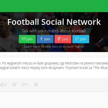
Football Social Network
Talk with your mates about football.
Join
Join
Join
Join
Learn more
. Already have an account?
Sign in
a. Po wygranym meczu w fazie grupowej Ligi Mistrzów na pewno nastawie
 wygrał ostatni mecz między tymi drużynami. Trzymam kciuki za "The Blues
5
1