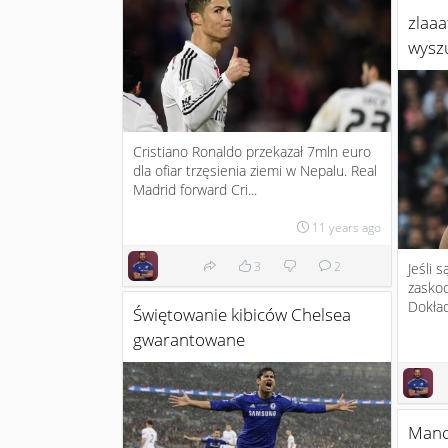
zlaa
wyszu
Cristiano Ronaldo przekazał 7mln euro
dla ofiar trzęsienia ziemi w Nepalu. Real
Madrid forward Cri...
11 years ago
3
2
Jeśli s
zaskoc
Dokład
Świętowanie kibiców Chelsea
gwarantowane
Manch