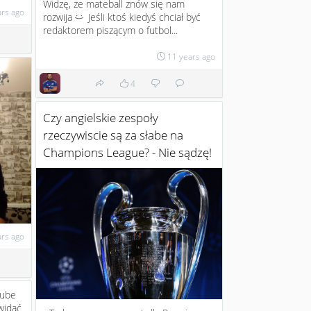
Widzę, że mateball znów się nam
ars ago
rozwija
Jeśli ktoś kiedyś chciał być
:)
redaktorem piszącym o futbol...
11 years ago
4
Czy angielskie zespoły
rzeczywiscie są za słabe na
Champions League? - Nie sądzę!
ars ago
tube
widać