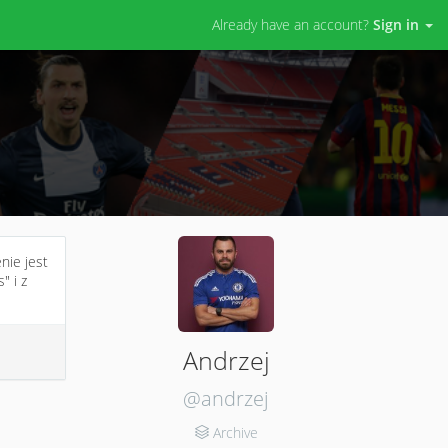
Already have an account?
Sign in
nie jest
" i z
Andrzej
@andrzej
Archive