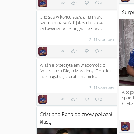
1
4
Surpr
Chelsea w końcu zagrała na miarę
swoich możliwości! Jak widać zakaz
zartowania na treningach jaki wy...
11 years ago
1
7
Właśnie przeczytałem wiadomość o
śmierci ojca Diego Maradony. Od kilku
lat zmagał się z problemami k...
11 years ago
A tego
spodz
1
2
Chyba 
Cristiano Ronaldo znów pokazał
klasę