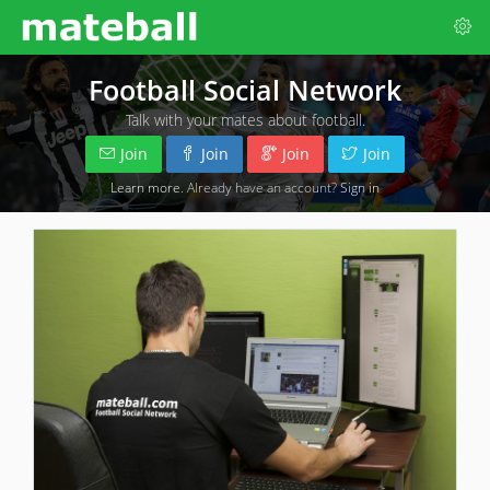
Football Social Network
Talk with your mates about football.
Join
Join
Join
Join
Learn more
. Already have an account?
Sign in