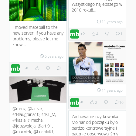
Wszystkiego najlepszego w
2016 roku!!...
11 years ago
I moved mateball to the
new server. If you have any
4
1
problems, please let me
know....
6 years ago
11 years ago
2
10
@mruz, @laczak,
@Blaugrana10, @KT_M,
Zachowanie użytkownika
@kasia, @michal,
Molnar od początku było
@jebzwoleja, @arti91,
bardzo kontrowersyjne i
@macviek, @LocoMU,
bacznie obserwowaliśmy