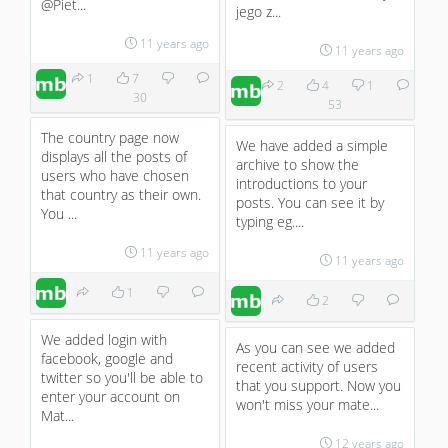
@Piet...
jego z...
11 years ago
11 years ago
1
7
2
4
1
30
53
The country page now
We have added a simple
displays all the posts of
archive to show the
users who have chosen
introductions to your
that country as their own.
posts. You can see it by
You ...
typing eg....
11 years ago
11 years ago
1
2
We added login with
As you can see we added
facebook, google and
recent activity of users
twitter so you'll be able to
that you support. Now you
enter your account on
won't miss your mate...
Mat...
12 years ago