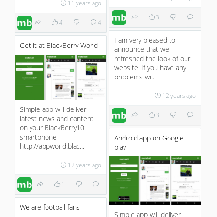
11 years ago
3
4
4
I am very pleased to
Get it at BlackBerry World
announce that we
refreshed the look of our
website. If you have any
problems wi...
12 years ago
Simple app will deliver
3
latest news and content
on your BlackBerry10
smartphone
Android app on Google
http://appworld.blac...
play
12 years ago
1
We are football fans
Simple app will deliver