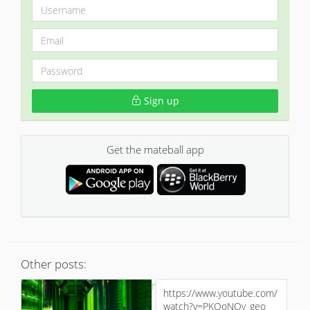
Sign up
Get the mateball app
Other posts:
No more
https://www.youtube.com/
watch?v=PKOoNQy_geo