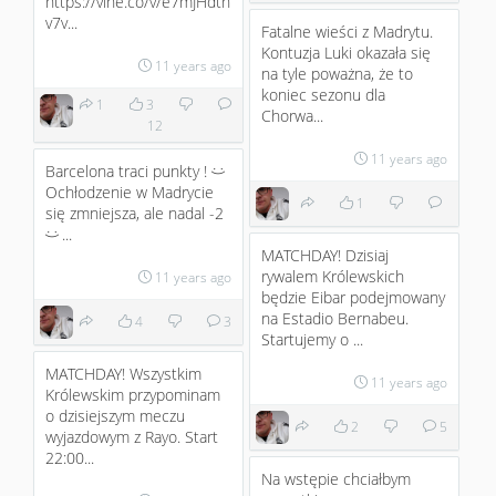
https://vine.co/v/e7mJHdth
v7v...
Fatalne wieści z Madrytu.
Kontuzja Luki okazała się
11 years ago
na tyle poważna, że to
koniec sezonu dla
1
3
Chorwa...
12
11 years ago
Barcelona traci punkty !
:)
Ochłodzenie w Madrycie
1
się zmniejsza, ale nadal -2
...
:)
MATCHDAY! Dzisiaj
rywalem Królewskich
11 years ago
będzie Eibar podejmowany
na Estadio Bernabeu.
4
3
Startujemy o ...
MATCHDAY! Wszystkim
11 years ago
Królewskim przypominam
o dzisiejszym meczu
2
5
wyjazdowym z Rayo. Start
22:00...
Na wstępie chciałbym