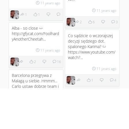
11 years ago
11 years ago
1
1
2
6
3
Alba - so close
:)
http://gfycat.com/Foolhard
Co sądzicie o wczorajszej
yAnotherCheetah...
decyzji sędziego dot.
spalonego Karima?
;)
11 years ago
https://www.youtube.com/
watch?...
2
16
11 years ago
Barcelona przegrywa z
1
4
Malagą u siebie. Hmmm...
Carlo ustaw dobrze team i
wracamy do 4. punktów
Lukitaa!
przew...
11 years ago
3
1