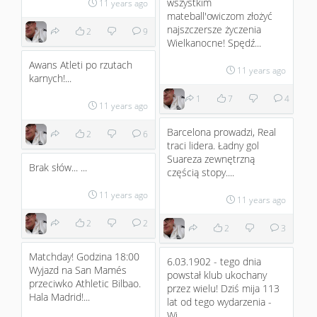
wszystkim
11 years ago
mateball'owiczom złożyć
najszczersze życzenia
2
9
Wielkanocne! Spędź...
Awans Atleti po rzutach
11 years ago
karnych!...
1
7
4
11 years ago
Barcelona prowadzi, Real
2
6
traci lidera. Ładny gol
Suareza zewnętrzną
Brak słów... ...
częścią stopy....
11 years ago
11 years ago
2
2
2
3
Matchday! Godzina 18:00
6.03.1902 - tego dnia
Wyjazd na San Mamés
powstał klub ukochany
przeciwko Athletic Bilbao.
przez wielu! Dziś mija 113
Hala Madrid!...
lat od tego wydarzenia -
Wi...