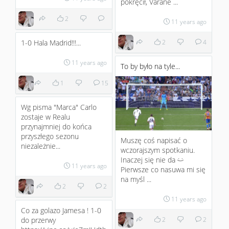
pokręcił, Varane ...
2
11 years ago
1-0 Hala Madrid!!!...
2
4
11 years ago
To by było na tyle...
1
15
Wg pisma "Marca" Carlo
zostaje w Realu
przynajmniej do końca
przyszłego sezonu
Muszę coś napisać o
niezależnie...
wczorajszym spotkaniu.
Inaczej się nie da
:)
11 years ago
Pierwsze co nasuwa mi się
na myśl ...
2
2
11 years ago
Co za golazo Jamesa ! 1-0
2
2
do przerwy