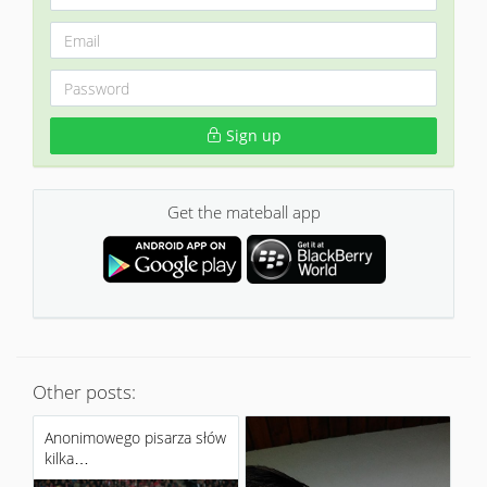
Sign up
Get the mateball app
Other posts:
Anonimowego pisarza słów
kilka…