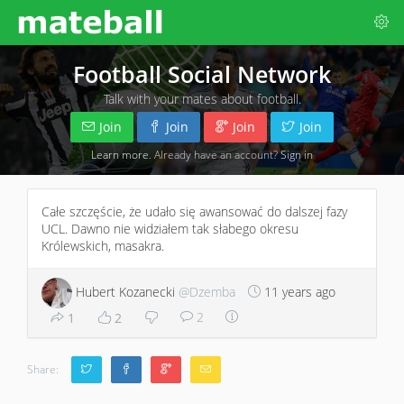
Football Social Network
Talk with your mates about football.
Join
Join
Join
Join
Learn more
. Already have an account?
Sign in
Całe szczęście, że udało się awansować do dalszej fazy
UCL. Dawno nie widziałem tak słabego okresu
Królewskich, masakra.
Hubert Kozanecki
@Dzemba
11 years ago
2
1
2
Share: