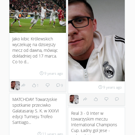
Jako kibic Królewskich
wyczekuję na dzisiejszy
mecz od dawna, mówiąc
dokładniej od 17 marca.
Co to d...
9 years ago
1
9
9 years ago
MATCHDAY! Towarzyskie
spotkanie przeciwko
Galatasaray S. K. w XXXVI
Real 3 - 0 Inter w
edycji Turnieju Trofeo
towarzyskim meczu
Santiago...
International Champions
Cup. Ładny gol Jese -
11 years ago