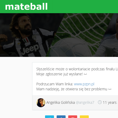
Słyszeliście może o wolontariacie podczas finału 
Moje zgłoszenie już wysłane!
:)
Podrzucam Wam linka:
www.pzpn.pl
Mam nadzieję, że otwiera się bez problemu
:)
Angelika Golińska
@angelika7
11 years