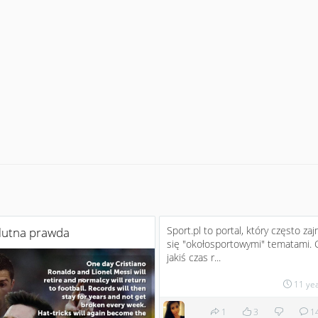
Sport.pl to portal, który często za
lutna prawda
się "okołosportowymi" tematami. 
jakiś czas r...
11 ye
1
3
1