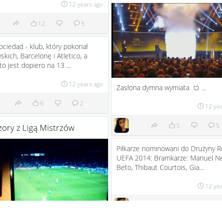
12 years ago
12
5
ociedad - klub, który pokonał
skich, Barcelonę i Atletico, a
o jest dopiero na 13 ...
12 years ago
Zasłona dymna wymiata
...
:D
6
2
12 ye
5
5
ory z Ligą Mistrzów
Piłkarze nominowani do Drużyny 
UEFA 2014: Bramkarze: Manuel N
Beto, Thibaut Courtois, Gia...
12 ye
2
9