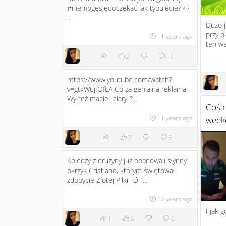
#niemogęsiędoczekać Jak typujecie?
:)
...
Dużo j
przy o
11 years ago
ten w
2
17
https://www.youtube.com/watch?
v=gtxWujIQfLA Co za genialna reklama.
Wy też macie "ciary"?...
Coś n
11 years ago
week
7
5
Koledzy z drużyny już opanowali słynny
okrzyk Cristiano, którym świętował
zdobycie Złotej Piłki
...
:D
12 years ago
I jak 
1
6
6