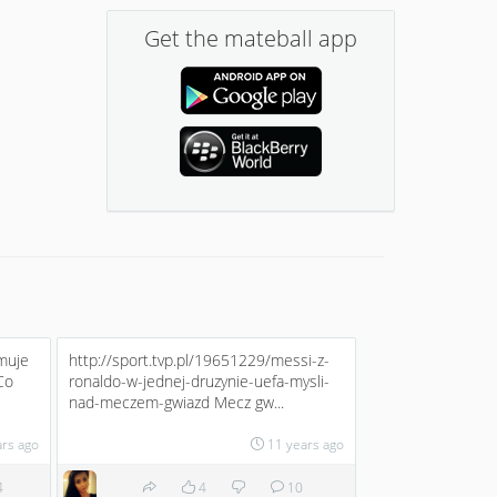
Get the mateball app
jmuje
http://sport.tvp.pl/19651229/messi-z-
Co
ronaldo-w-jednej-druzynie-uefa-mysli-
nad-meczem-gwiazd Mecz gw...
ars ago
11 years ago
4
4
10