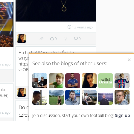
12 years ago
9
9
Ho ho ho! Wesolutkich Świąt dla
wszystkich!
×
<3
See also the blogs of other users:
https://www.youtube.com/watch?
ars ago
v=OBmSO1cQPNQ...
12 years ago
Roku
8
10
euer,
Do czego zdolny jest zazdrosny
ars ago
człowiek?
Join discussion, start your own football blog!
Sign up