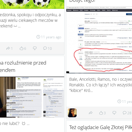
edzonka, spokoju i odpoczynku, a
kazji wielu ciekawych meczów w
eekend
...
:)
11 years ago
1
6
10
a rozluźnienie przed
end'em
Bale, Ancelotti, Ramos, no i oczywi
Ronaldo. Co ich łączy? Ich wszystk
"kibice" Kró...
11 ye
3
28
go nie lubić?
...
:D
Też oglądacie Galę Złotej Piłk