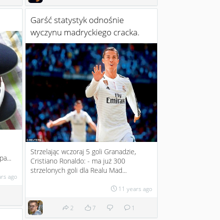
Garść statystyk odnośnie
wyczynu madryckiego cracka.
i
Strzelając wczoraj 5 goli Granadzie,
a...
Cristiano Ronaldo: - ma już 300
strzelonych goli dla Realu Mad...
ars ago
11 years ago
2
7
1