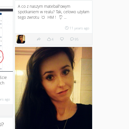
A co z naszym mateball'owym
spotkaniem w realu? Tak, celowo użyłam
tego zwrotu
HM !
...
<3
:D
11 years ago
4
95
ście
ich
ars ago
i?