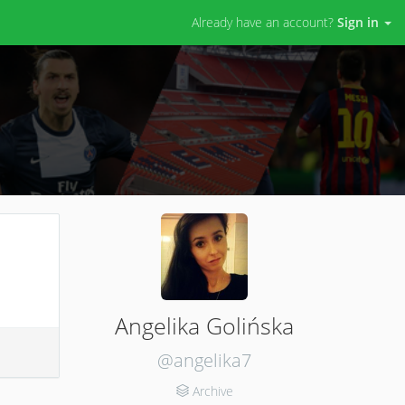
Already have an account?
Sign in
Angelika Golińska
@angelika7
Archive