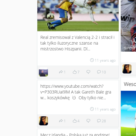
Real zremisował z Valencią 2-2 i stracił i
tak tylko iluzoryczne szanse na
mistrzostwo Hiszpanii. Dl...
11 years ago
1
7
10
Wesoł
https://www.youtube.com/watch?
v=P303RUai9lM A tak Gareth Bale gra
w... koszykówkę
Oby tylko nie...
:D
11 years ago
1
4
28
Mecz Irlandia - Polska już za godzinę!