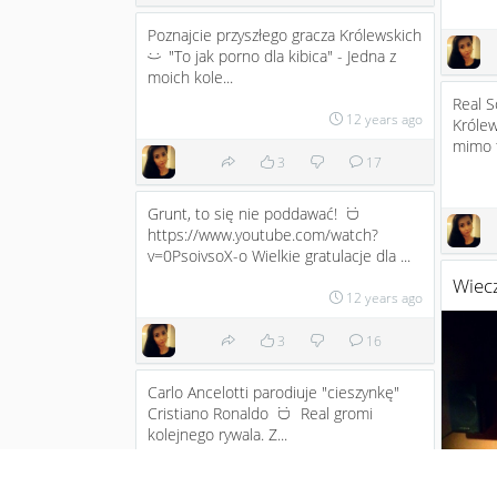
Poznajcie przyszłego gracza Królewskich
"To jak porno dla kibica" - Jedna z
:)
moich kole...
Real S
12 years ago
Królew
mimo t
3
17
Grunt, to się nie poddawać!
:D
https://www.youtube.com/watch?
v=0PsoivsoX-o Wielkie gratulacje dla ...
Wiecz
12 years ago
3
16
Carlo Ancelotti parodiuje "cieszynkę"
Cristiano Ronaldo
Real gromi
:D
kolejnego rywala. Z...
12 years ago