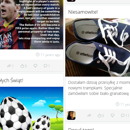
Niesamowite!
11 years ago
1
5
1
ych Świąt!
Dostałam dzisiaj przesyłkę z moim
nowymi trampkami. Specjalnie
zamówiłam sobie biało-granatową p
11 ye
5
11
Dosyć tego!