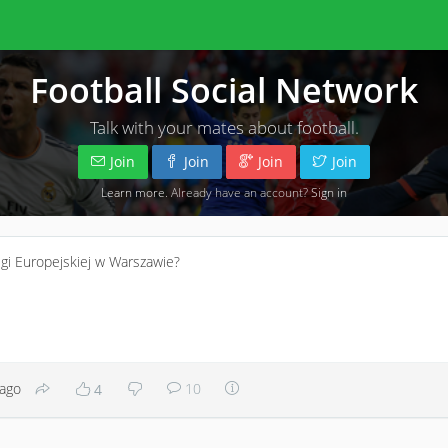
Football Social Network
Talk with your mates about football.
Join
Join
Join
Join
Learn more
. Already have an account?
Sign in
Ligi Europejskiej w Warszawie?
 ago
10
4