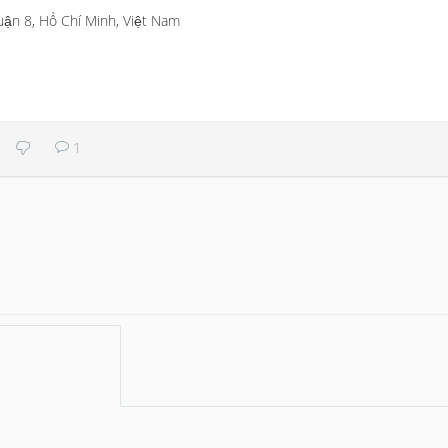
uận 8, Hồ Chí Minh, Việt Nam
1