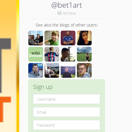
@bet1art
Archive
See also the blogs of other users:
Sign up