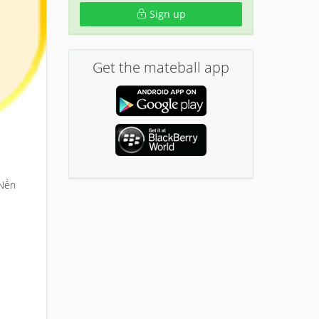
Sign up
Get the mateball app
 Nền