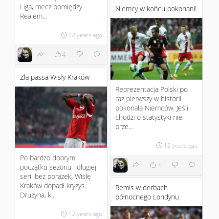
Liga, mecz pomiędzy
Niemcy w końcu pokonani!
Realem...
12 years ago
4
Zła passa Wisły Kraków
Reprezentacja Polski po
raz pierwszy w historii
pokonała Niemców. Jeśli
chodzi o statystyki nie
prze...
12 years ago
Po bardzo dobrym
3
początku sezonu i długiej
serii bez porażek, Wisłę
Kraków dopadł kryzys.
Remis w derbach
Drużyna, k...
północnego Londynu
12 years ago