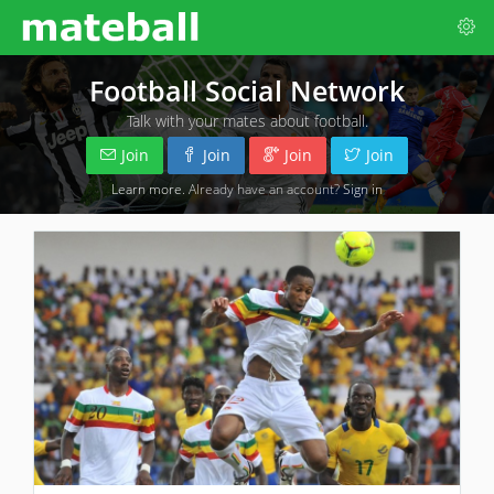
Football Social Network
Talk with your mates about football.
Join
Join
Join
Join
Learn more
. Already have an account?
Sign in