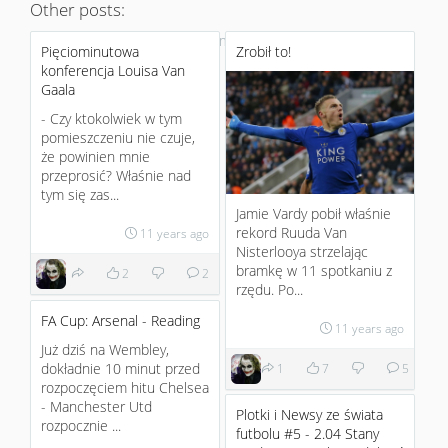
Other posts:
No more
Pięciominutowa
Zrobił to!
konferencja Louisa Van
Gaala
- Czy ktokolwiek w tym
pomieszczeniu nie czuje,
że powinien mnie
przeprosić? Właśnie nad
tym się zas...
Jamie Vardy pobił właśnie
rekord Ruuda Van
11 years ago
Nisterlooya strzelając
bramkę w 11 spotkaniu z
2
2
rzędu. Po...
FA Cup: Arsenal - Reading
11 years ago
Już dziś na Wembley,
dokładnie 10 minut przed
1
7
5
rozpoczęciem hitu Chelsea
- Manchester Utd
Plotki i Newsy ze świata
rozpocznie ...
futbolu #5 - 2.04 Stany