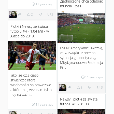
Zjednoczone chcą odebrać
11 years ago
mundial Rosji.
2
3
Plotki i Newsy ze świata
futbolu #4 - 1.04 Milik w
Ajaxie do 2019!
ESPN: Amerykanie uważają,
że w związku z obecną
sytuacja geopolityczną,
Międzynarodowa Federacja
Pił...
Jako, że dziś ciężo
11 years ago
stwierdzić które
wiadomości są prawdziwe
3
3
a które nie, wrzucam tylko
trzy najważn...
Newsy i plotki ze świata
futbolu #3 - 31.03
11 years ago