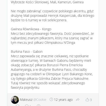
Wybrzeże Kości Słoniowej, Mali, Kamerun, Gwinea
Nie mogło zabraknąć cozywiście polskiego akcentu, gdyż
drużynę Mali poprowadzi Henryk Kasperczak, dla którego
będzie to 6 turniej w roli selekcjonera.
Gwinea Równikowa - Kongo
Mecz bez zdecydowanego faworyta. Dość powiedzieć, że
najbardziej znanym piłkarzem, który ma szansę zagrać w
tym meczu jest piłkarz Olimpiakosu N'Dinga
Burkina Faso - Gabon
Mecz zapowiada się znacznie ciekawiej, niż spotkanie
otwierające turniej. W barwach Gabonu będziemy mieli
okazję zobaczyć piłkarza Borussii Pierra Emericka
Aubameyanga, a w drużynie Burkina Faso, chociażby
grającego na codzień w Olimpique Lyon Bakarego Kone,
czy byłego piłkarza Górnika Zabrze Prejuca Nakoulme.
Tutaj również nie sposób wskazać zdecydowanego
faworyta pojedynku
Mateusz
@Cookie
12 years ago
3