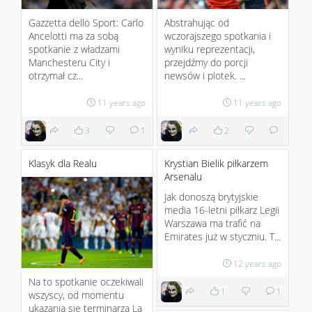
Gazzetta dello Sport: Carlo
Abstrahując od
Ancelotti ma za sobą
wczorajszego spotkania i
spotkanie z władzami
wyniku reprezentacji,
Manchesteru City i
przejdźmy do porcji
otrzymał cz...
newsów i plotek. ...
11 years ago
11 years ago
3
1
2
Klasyk dla Realu
Krystian Bielik piłkarzem
Arsenalu
Jak donoszą brytyjskie
media 16-letni piłkarz Legii
Warszawa ma trafić na
Emirates już w styczniu. T...
12 years ago
Na to spotkanie oczekiwali
1
1
wszyscy, od momentu
ukazania się terminarza La