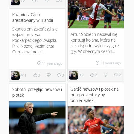
2
4
Kazimierz Greń
aresztowany w Irlandii
Skandalem zakończył się
Artur Sobiech nabawił się
wyjazd prezesa
kontuzji kolana, która na
Podkarpackiego Związku
kilka tygodni wykluczy go z
Piłki Nożnej Kazimierza
gry. W obecnym sezon...
Grenia na mecz...
11 years ago
11 years ago
2
2
1
3
3
Garść newsów i plotek na
Sobotni przegląd newsów i
poreprezentacyjny
plotek
poniedziałek