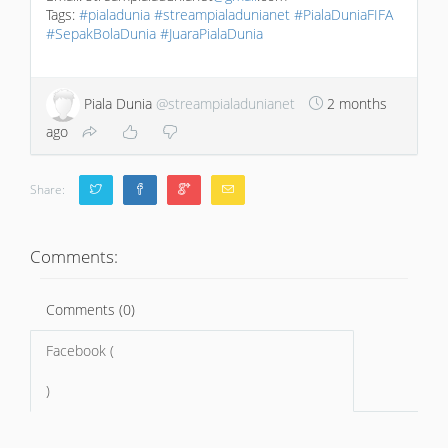
Tags:
#pialadunia
#streampialadunianet
#PialaDuniaFIFA
#SepakBolaDunia
#JuaraPialaDunia
Piala Dunia
@streampialadunianet
2 months
ago
Share:
Comments:
Comments (0)
Facebook (
)