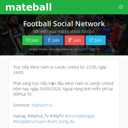
Football Social Network
Talk with your mates about football.
Join
Join
Join
Join
Learn more
. Already have an account?
Sign in
Trực tiếp West Ham vs Leeds United lúc 22:00, ngày
24/05
Phát sóng trực tiếp trận đấu West Ham vs Leeds United
hôm nay, ngày 24/05/2026, Ngoại Hạng Anh miễn phí tại
90Phut TV.
Seemore:
90phutcn.tv
Hastag: #90phut_TV #90pTV
#tructiepbongda
#bongdatructuyen
#xem_bong_da