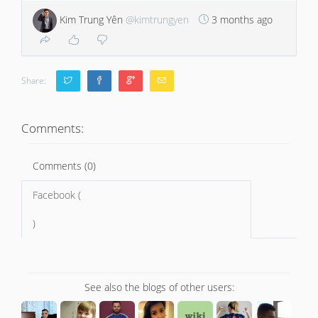
Kim Trung Yên
@kimtrungyen
3 months ago
Share:
Comments:
Comments (0)
Facebook (
)
See also the blogs of other users: