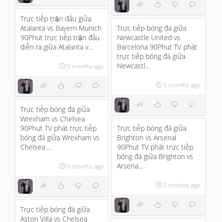
Trực tiếp trận đấu giữa
Atalanta vs Bayern Munich
Trực tiếp bóng đá giữa
90Phut trực tiếp trận đấu
Newcastle United vs
diễn ra giữa Atalanta v...
Barcelona 90Phut TV phát
trực tiếp bóng đá giữa
Newcastl...
5 months ago
5 months ago
Trực tiếp bóng đá giữa
Wrexham vs Chelsea
90Phut TV phát trực tiếp
Trực tiếp bóng đá giữa
bóng đá giữa Wrexham vs
Brighton vs Arsenal
Chelsea ...
90Phut TV phát trực tiếp
bóng đá giữa Brighton vs
Arsena...
5 months ago
5 months ago
Trực tiếp bóng đá giữa
Aston Villa vs Chelsea