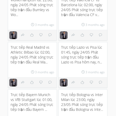
ngày 24/05 Phát sóng trực
Barcelona lúc 02:00, ngày
tiếp trận đấu Burnley vs
24/05 Phát sóng trực tiếp
Wo...
trận đấu Valencia CF v...
3 months ago
3 months ago
Trực tiếp Real Madrid vs
Trực tiếp Lazio vs Pisa lúc
Athletic Bilbao lúc 02:00,
01:45, ngày 24/05 Phát
ngày 24/05 Phát sóng trực
sóng trực tiếp trận đấu
tiếp trận đấu Real Ma...
Lazio vs Pisa hôm nay, n...
3 months ago
3 months ago
Trực tiếp Bayern Munich
Trực tiếp Bologna vs Inter
vs VfB Stuttgart lúc 01:00,
Milan lúc 23:00, ngày
ngày 24/05 Phát sóng trực
23/05 Phát sóng trực tiếp
tiếp trận đấu Bayern ...
trận đấu Bologna vs Inte...