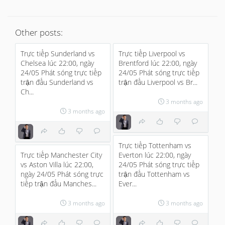
Other posts:
Trực tiếp Sunderland vs
Trực tiếp Liverpool vs
Chelsea lúc 22:00, ngày
Brentford lúc 22:00, ngày
24/05 Phát sóng trực tiếp
24/05 Phát sóng trực tiếp
trận đấu Sunderland vs
trận đấu Liverpool vs Br...
Ch...
3 months ago
3 months ago
Trực tiếp Tottenham vs
Trực tiếp Manchester City
Everton lúc 22:00, ngày
vs Aston Villa lúc 22:00,
24/05 Phát sóng trực tiếp
ngày 24/05 Phát sóng trực
trận đấu Tottenham vs
tiếp trận đấu Manches...
Ever...
3 months ago
3 months ago