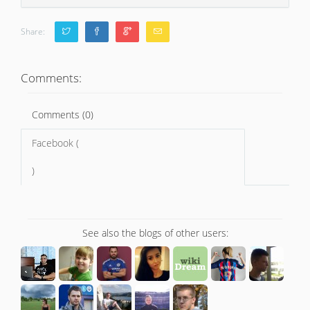
Share:
Comments:
Comments (0)
Facebook (
)
See also the blogs of other users: