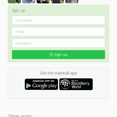
Sign up
Sign up
Get the mateball app
Other posts: