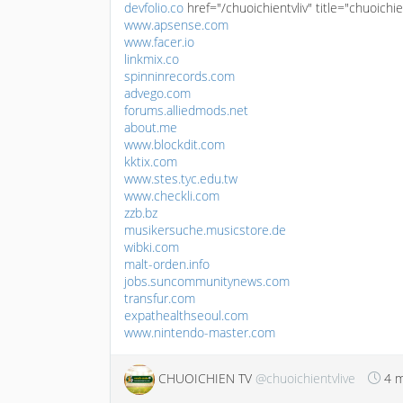
devfolio.co
href="/chuoichientvliv" title="chuoich
www.apsense.com
www.facer.io
linkmix.co
spinninrecords.com
advego.com
forums.alliedmods.net
about.me
www.blockdit.com
kktix.com
www.stes.tyc.edu.tw
www.checkli.com
zzb.bz
musikersuche.musicstore.de
wibki.com
malt-orden.info
jobs.suncommunitynews.com
transfur.com
expathealthseoul.com
www.nintendo-master.com
CHUOICHIEN TV
@chuoichientvlive
4 