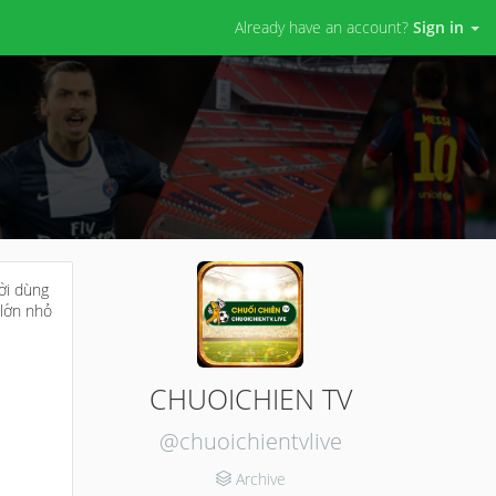
Already have an account?
Sign in
ời dùng
 lớn nhỏ
CHUOICHIEN TV
@chuoichientvlive
Archive