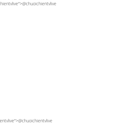
chientvlive">@chuoichientvlive
ientvlive">@chuoichientvlive