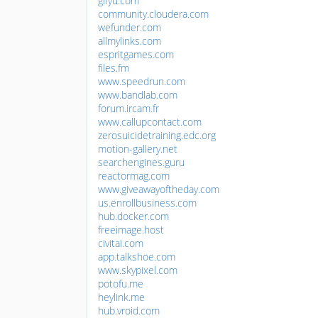
gifyu.com
community.cloudera.com
wefunder.com
allmylinks.com
espritgames.com
files.fm
www.speedrun.com
www.bandlab.com
forum.ircam.fr
www.callupcontact.com
zerosuicidetraining.edc.org
motion-gallery.net
searchengines.guru
reactormag.com
www.giveawayoftheday.com
us.enrollbusiness.com
hub.docker.com
freeimage.host
civitai.com
app.talkshoe.com
www.skypixel.com
potofu.me
heylink.me
hub.vroid.com