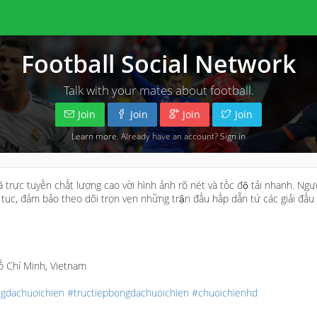
Football Social Network
Talk with your mates about football.
Join
Join
Join
Join
Learn more
. Already have an account?
Sign in
ực tuyến chất lượng cao với hình ảnh rõ nét và tốc độ tải nhanh. Ngư
 tục, đảm bảo theo dõi trọn vẹn những trận đấu hấp dẫn từ các giải đấu
Hồ Chí Minh, Vietnam
gdachuoichien
#tructiepbongdachuoichien
#chuoichienhd