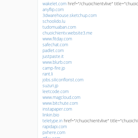
wakelet.com
href="/chuoichientvlive" title="chuoi
anyflip.com
3dwarehouse.sketchup.com
schoolido.lu
tudomuaban.com
chuoichientv.website3.me
www.fitday.com
safechat.com
padlet.com
justpaste.it
www.blurb.com
camp-fire.jp
rant.li
jobs.siliconflorist.com
suzuri.jp
leetcode.com
www.magcloud.com
www.bitchute.com
instapaper.com
linkin.bio
teletype.in
href="/chuoichientvlive" title="chuoich
rapidapi.com
pxhere.com