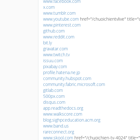
www.facebook.com
x.com
www.tumblr.com
www.youtube.com
href="/chuoichientvlive" title=
www.pinterest.com
github.com
www.reddit.com
bit.ly
gravatar.com
www.twitch.tv
issuu.com
pixabay.com
profile.hatena.ne.jp
community.hubspot.com
community.fabric.microsoft.com
gitlab.com
500px.com
disqus.com
app.readthedocs.org
www.walkscore.com
blog.sighpceducation.acm.org
www.band.us
rareconnect.org
www.skool.com
href="/chuoichien-tv-4024" title