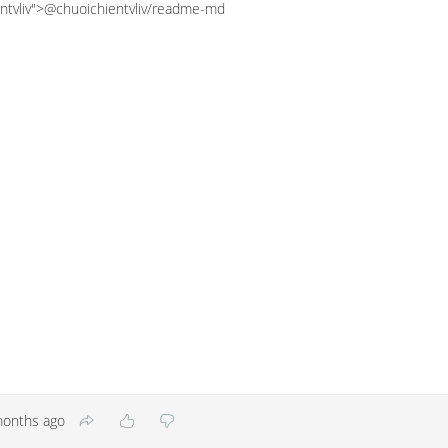
ientvliv">@chuoichientvliv/readme-md
months ago