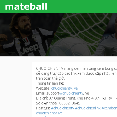
CHUOICHIEN TV mang đến nền tảng xem bóng đá tr
dễ dàng truy cập các link xem được cập nhật liên
trên toàn thế giới.
Thông tin liên hệ:
Website:
chuoichientv.live
Email: support
@chuoichientv
.live
Địa chỉ: 37 Quang Trung, Khu Phố 4, An Hội Tây, 
Số điện thoại: 0868213645
Hastags:
#chuoichientv
#chuoichienlink
#xembon
chuoichientv.live