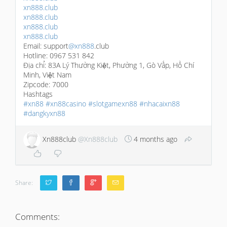
xn888.club
xn888.club
xn888.club
xn888.club
Email: support
@xn888
.club
Hotline: 0967 531 842
Địa chỉ: 83A Lý Thường Kiệt, Phường 1, Gò Vấp, Hồ Chí
Minh, Việt Nam
Zipcode: 7000
Hashtags
#xn88
#xn88casino
#slotgamexn88
#nhacaixn88
#dangkyxn88
Xn888club
@Xn888club
4 months ago
Share:
Comments: